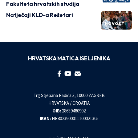
Fakulteta hrvatskih studija
Natječaji KLD-a Rešetari
NOVOSTI
HRVATSKA MATICA ISELJENIKA
Trg Stjepana Radića 3, 10000 ZAGREB
HRVATSKA / CROATIA
OIB:
28639480902
IBAN:
HR8023900011100021305