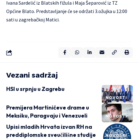
Ivana Sardelić iz Blatskih fižula i Maja Šeparović iz TZ
Općine Blato. Predstavljanje će se održati 3.ožujka u 12:00
sati u zagrebačkoj Matici.
Vezani sadržaj
HSI u srpnju u Zagrebu
NOVOSTI
Premijera Martinićeve drame u
Meksiku, Paragvaju i Venezueli
NOVOSTI
Upisi mladih Hrvata izvan RH na
preddiplomske sveučilišne studije
NOVOSTI