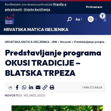
Korištenjem ove stranice prihvaćate
Pravila o
Prihvaćam
privatnosti
i
Uvjete korištenja
.
Open to
Aa
HRVATSKA MATICA ISELJENIKA
HRVATSKA MATICA ISELJENIKA - HMI
>
Novosti
>
Predstavljanje programa OKUSI TRADICIJE – BLATSKA TRPEZA
Predstavljanje programa
OKUSI TRADICIJE –
BLATSKA TRPEZA
1 MIN ČITANJA
NOVOSTI
25. VELJAČE 2020.