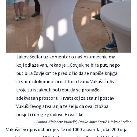
Jakov Sedlar uz komentar o našim umjetnicima
koji odlaze van, rekao je: „Čovjek ne bira put, nego
put bira čovjeka“ te predložio da se napiše knjiga
ili snimi dokumentarni film o Ivanu Vukušiću. Svi
troje su istaknuli potrebu da se pronađe
adekvatan prostor u Hrvatskoj za stalni postav
Vukušićevog stvaranja te želju da ova izložba
posjeti i druge gradove Hrvatske.
– Liliana Kleinertz Vukušić, Darko Matt Sertić i Jakov Sedlar
Vukušićev opus uključuje više od 1000 akvarela, oko 200 ulja