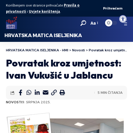
Korištenjem ove stranice prihvaćate
Pravila o
Prihvaćam
privatnosti
i
Uvjete korištenja
.
Open to
Aa
HRVATSKA MATICA ISELJENIKA
HRVATSKA MATICA ISELJENIKA - HMI
>
Novosti
>
Povratak kroz umjetnost: Ivan Vukušić u Jablancu
Povratak kroz umjetnost:
Ivan Vukušić u Jablancu
5 MIN ČITANJA
NOVOSTI
9. SRPNJA 2025.