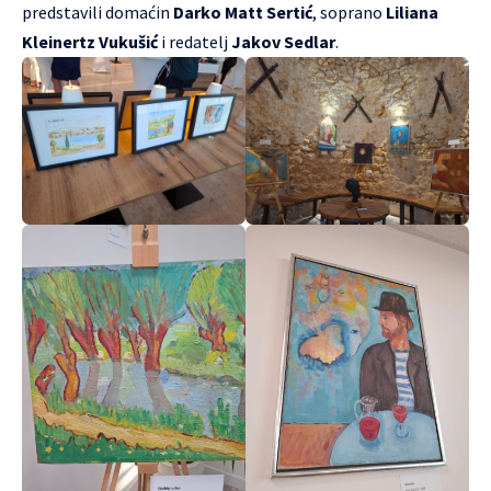
predstavili domaćin
Darko Matt Sertić
, soprano
Liliana
Kleinertz Vukušić
i redatelj
Jakov Sedlar
.