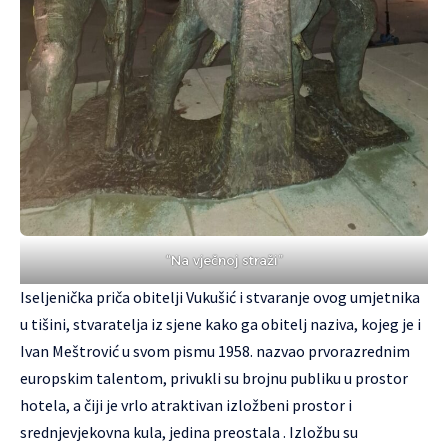
“Na vječnoj straži”
Iseljenička priča obitelji Vukušić i stvaranje ovog umjetnika
u tišini, stvaratelja iz sjene kako ga obitelj naziva, kojeg je i
Ivan Meštrović u svom pismu 1958. nazvao prvorazrednim
europskim talentom, privukli su brojnu publiku u prostor
hotela, a čiji je vrlo atraktivan izložbeni prostor i
srednjevjekovna kula, jedina preostala . Izložbu su