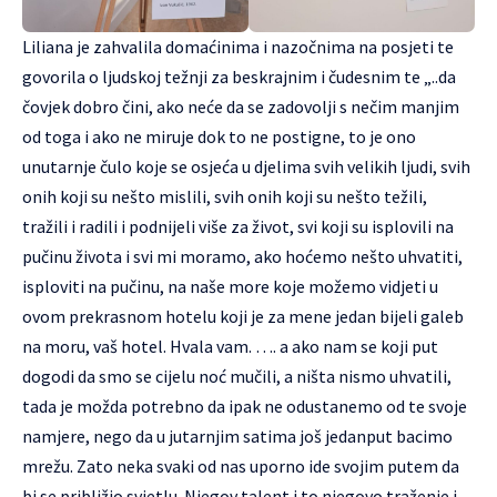
Liliana je zahvalila domaćinima i nazočnima na posjeti te
govorila o ljudskoj težnji za beskrajnim i čudesnim te „..da
čovjek dobro čini, ako neće da se zadovolji s nečim manjim
od toga i ako ne miruje dok to ne postigne, to je ono
unutarnje čulo koje se osjeća u djelima svih velikih ljudi, svih
onih koji su nešto mislili, svih onih koji su nešto težili,
tražili i radili i podnijeli više za život, svi koji su isplovili na
pučinu života i svi mi moramo, ako hoćemo nešto uhvatiti,
isploviti na pučinu, na naše more koje možemo vidjeti u
ovom prekrasnom hotelu koji je za mene jedan bijeli galeb
na moru, vaš hotel. Hvala vam. …. a ako nam se koji put
dogodi da smo se cijelu noć mučili, a ništa nismo uhvatili,
tada je možda potrebno da ipak ne odustanemo od te svoje
namjere, nego da u jutarnjim satima još jedanput bacimo
mrežu. Zato neka svaki od nas uporno ide svojim putem da
bi se približio svjetlu. Njegov talent i to njegovo traženje i