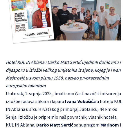
Hotel KUL IN Ablana i Darko Matt Sertić ujedinili domovinu i
dijasporu u izložbi velikog umjetnika iz sjene, kojeg je i Ivan
Meštrović u svom pismu 1958. nazvao prvorazrednim
europskim talentom
.
U utorak, 1. srpnja 2025., imali smo čast nazočiti otvorenju
izložbe radova slikara i kipara
Ivana Vukušića
u hotelu KUL
IN Ablana u srcu Hrvatskog primorja, Jablancu, 44 km od
Senja. Izložbu je pripremio naš povratnik, vlasnik hotela
KUL IN Ablana,
Darko Matt Sertić
sa suprugom
Marinom
i