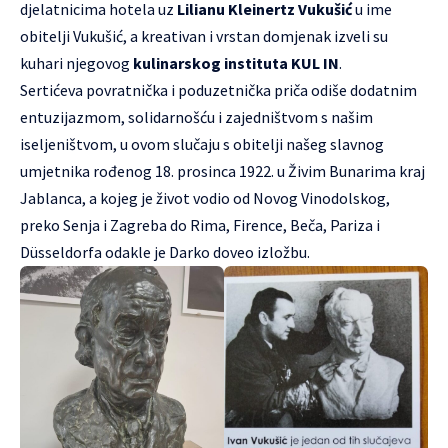
djelatnicima hotela uz
Lilianu Kleinertz Vukušić
u ime
obitelji Vukušić, a kreativan i vrstan domjenak izveli su
kuhari njegovog
kulinarskog instituta KUL IN
.
Sertićeva povratnička i poduzetnička priča odiše dodatnim
entuzijazmom, solidarnošću i zajedništvom s našim
iseljeništvom, u ovom slučaju s obitelji našeg slavnog
umjetnika rođenog 18. prosinca 1922. u Živim Bunarima kraj
Jablanca, a kojeg je život vodio od Novog Vinodolskog,
preko Senja i Zagreba do Rima, Firence, Beča, Pariza i
Düsseldorfa odakle je Darko doveo izložbu.