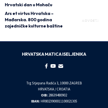
Hrvatski dan u Mohaču
Ars et virtus Hrvatska –
Mađarska. 800 godina
NOVOSTI
zajedničke kulturne baštine
HRVATSKA MATICA ISELJENIKA
Trg Stjepana Radića 3, 10000 ZAGREB
HRVATSKA / CROATIA
OIB:
28639480902
IBAN:
HR8023900011100021305