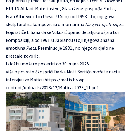
na platnu i preko 100 skulptura, od kojih su četiri izložene u
KUL IN Ablani: Materinstvo, Glava žene-gospođa Fuchs,
Fran Alfirević i Tin Ujević. U Senju od 1958. stoji njegova
skulpturalna kompozicija o mornarima
Na vječnoj straži
, za
koju ističe Liliana da se Vukušić opirao detalju oružja u toj
kompoziciji, a od 1961. u Jablancu stoji njegova snažna i
emotivna
Pieta
. Preminuo je 1981., no njegovo djelo ne
prestaje govoriti.
Izložbu možete posjetiti do 30. rujna 2025.
Više o povratničkoj priči Darka Matt Sertića možete naći u
intervjuu za Maticu:
https://matis.hr/wp-
content/uploads/2023/12/Matica-2023_11.pdf