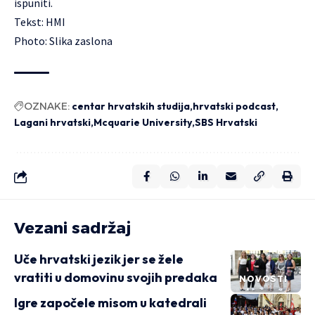
ispuniti.
Tekst: HMI
Photo: Slika zaslona
OZNAKE:
centar hrvatskih studija
hrvatski podcast
Lagani hrvatski
Mcquarie University
SBS Hrvatski
Vezani sadržaj
Uče hrvatski jezik jer se žele
vratiti u domovinu svojih predaka
NOVOSTI
Igre započele misom u katedrali