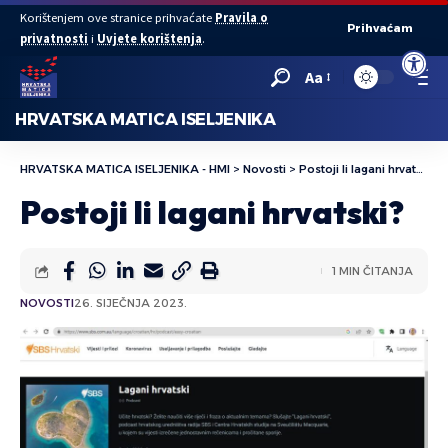
Korištenjem ove stranice prihvaćate
Pravila o
Prihvaćam
privatnosti
i
Uvjete korištenja
.
Open to
Aa
HRVATSKA MATICA ISELJENIKA
HRVATSKA MATICA ISELJENIKA - HMI
>
Novosti
>
Postoji li lagani hrvatski?
Postoji li lagani hrvatski?
1 MIN ČITANJA
NOVOSTI
26. SIJEČNJA 2023.