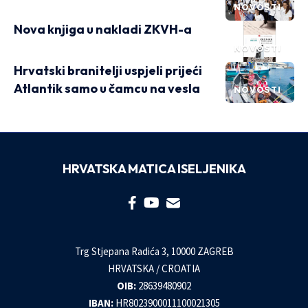
NOVOSTI
Nova knjiga u nakladi ZKVH-a
NOVOSTI
Hrvatski branitelji uspjeli prijeći
Atlantik samo u čamcu na vesla
NOVOSTI
HRVATSKA MATICA ISELJENIKA
Trg Stjepana Radića 3, 10000 ZAGREB
HRVATSKA / CROATIA
OIB:
28639480902
IBAN:
HR8023900011100021305