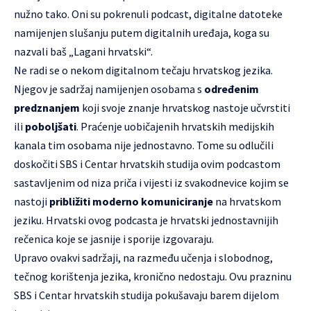
nužno tako. Oni su pokrenuli podcast, digitalne datoteke
namijenjen slušanju putem digitalnih uređaja, koga su
nazvali baš „
Lagani hrvatsk
i“.
Ne radi se o nekom digitalnom tečaju hrvatskog jezika.
Njegov je sadržaj namijenjen osobama s
određenim
predznanjem
koji svoje znanje hrvatskog nastoje učvrstiti
ili
poboljšati
. Praćenje uobičajenih hrvatskih medijskih
kanala tim osobama nije jednostavno. Tome su odlučili
doskočiti SBS i Centar hrvatskih studija ovim podcastom
sastavljenim od niza priča i vijesti iz svakodnevice kojim se
nastoji
približiti moderno komuniciranje
na hrvatskom
jeziku. Hrvatski ovog podcasta je hrvatski jednostavnijih
rečenica koje se jasnije i sporije izgovaraju.
Upravo ovakvi sadržaji, na razmeđu učenja i slobodnog,
tečnog korištenja jezika, kronično nedostaju. Ovu prazninu
SBS i Centar hrvatskih studija pokušavaju barem dijelom