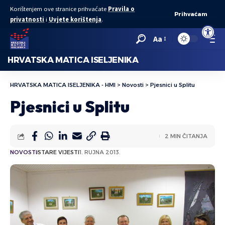
Korištenjem ove stranice prihvaćate
Pravila o
Prihvaćam
privatnosti
i
Uvjete korištenja
.
Open to
Aa
HRVATSKA MATICA ISELJENIKA
HRVATSKA MATICA ISELJENIKA - HMI
>
Novosti
>
Pjesnici u Splitu
Pjesnici u Splitu
2 MIN ČITANJA
NOVOSTI
STARE VIJESTI
1. RUJNA 2013.