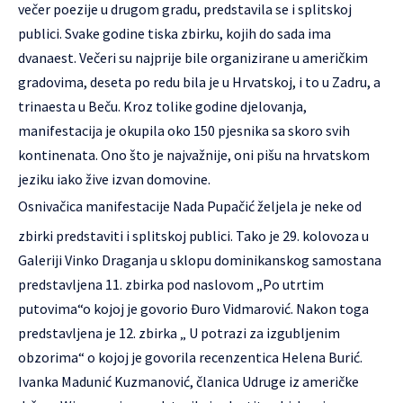
večer poezije u drugom gradu, predstavila se i splitskoj
publici. Svake godine tiska zbirku, kojih do sada ima
dvanaest. Večeri su najprije bile organizirane u američkim
gradovima, deseta po redu bila je u Hrvatskoj, i to u Zadru, a
trinaesta u Beču. Kroz tolike godine djelovanja,
manifestacija je okupila oko 150 pjesnika sa skoro svih
kontinenata. Ono što je najvažnije, oni pišu na hrvatskom
jeziku iako žive izvan domovine.
Osnivačica manifestacije Nada Pupačić željela je neke od
zbirki predstaviti i splitskoj publici. Tako je 29. kolovoza u
Galeriji Vinko Draganja u sklopu dominikanskog samostana
predstavljena 11. zbirka pod naslovom „Po utrtim
putovima“o kojoj je govorio Đuro Vidmarović. Nakon toga
predstavljena je 12. zbirka „ U potrazi za izgubljenim
obzorima“ o kojoj je govorila recenzentica Helena Burić.
Ivanka Madunić Kuzmanović, članica Udruge iz američke