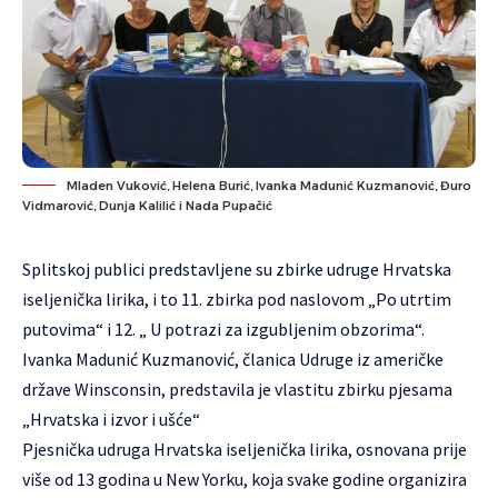
Mladen Vuković, Helena Burić, Ivanka Madunić Kuzmanović, Đuro
Vidmarović, Dunja Kalilić i Nada Pupačić
Splitskoj publici predstavljene su zbirke udruge Hrvatska
iseljenička lirika, i to 11. zbirka pod naslovom „Po utrtim
putovima“ i 12. „ U potrazi za izgubljenim obzorima“.
Ivanka Madunić Kuzmanović, članica Udruge iz američke
države Winsconsin, predstavila je vlastitu zbirku pjesama
„Hrvatska i izvor i ušće“
Pjesnička udruga Hrvatska iseljenička lirika, osnovana prije
više od 13 godina u New Yorku, koja svake godine organizira