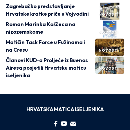
Zagrebačko predstavljanje
Hrvatske kratke priče u Vojvodini
NOVOSTI
Roman Marinka Koščeca na
nizozemskome
NOVOSTI
Matičin Task Force u Fužinama i
na Cresu
NOVOSTI
Članovi KUD-a Proljeće iz Buenos
Airesa posjetili Hrvatsku maticu
NOVOSTI
iseljenika
HRVATSKA MATICA ISELJENIKA