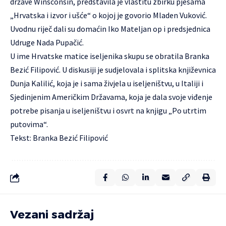
države Winsconsin, predstavila je vlastitu zbirku pjesama
„Hrvatska i izvor i ušće“ o kojoj je govorio Mladen Vuković.
Uvodnu riječ dali su domaćin Iko Mateljan op i predsjednica
Udruge Nada Pupačić.
U ime Hrvatske matice iseljenika skupu se obratila Branka
Bezić Filipović. U diskusiji je sudjelovala i splitska književnica
Dunja Kalilić, koja je i sama živjela u iseljeništvu, u Italiji i
Sjedinjenim Američkim Državama, koja je dala svoje viđenje
potrebe pisanja u iseljeništvu i osvrt na knjigu „Po utrtim
putovima“.
Tekst: Branka Bezić Filipović
Vezani sadržaj