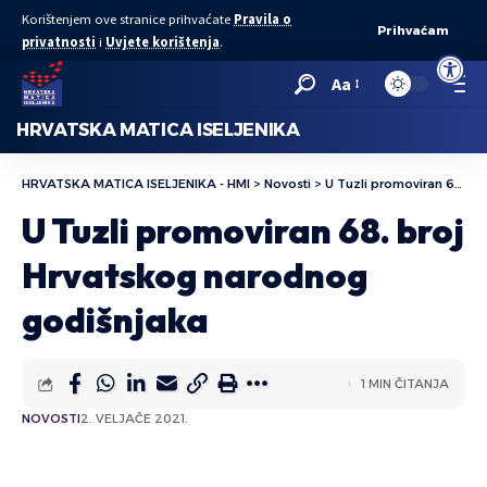
Korištenjem ove stranice prihvaćate
Pravila o
Prihvaćam
privatnosti
i
Uvjete korištenja
.
Open to
Aa
HRVATSKA MATICA ISELJENIKA
HRVATSKA MATICA ISELJENIKA - HMI
>
Novosti
>
U Tuzli promoviran 68. broj Hrvatskog narodnog godišnjaka
U Tuzli promoviran 68. broj
Hrvatskog narodnog
godišnjaka
1 MIN ČITANJA
NOVOSTI
2. VELJAČE 2021.