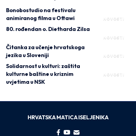
Bonobostudio na festivalu
animiranog filma u Ottawi
NOVOSTI
80. rođendan o. Dietharda Zilsa
NOVOSTI
Čitanka za učenje hrvatskoga
jezika u Sloveniji
NOVOSTI
Solidarnost u kulturi: zaštita
kulturne baštine u kriznim
NOVOSTI
uvjetima u NSK
HRVATSKA MATICA ISELJENIKA