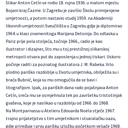
Slikar Anton Cetín se rodio 18. rujna 1936. u malom mjestu
Bojani kraj Čazme. U Zagrebu je završio Školu primijenjene
umjetnosti, a potom nastavio studij 1959. na Akademiji
likovnih umjetnosti Sveučilišta u Zagrebu gdje je diplomirao
1964. u klasi znamenitoga Marijana Detonija. Do odlaska u
Pariz prije pola stoljeća, točnije 1966., radio je kao
ilustrator i dizajner, što mu u toj prestižnoj slikarskoj
metropoli otvara put do zaposlenja u jednoj tiskari. Uskoro
počinje raditi za poznatog ilustratora J. M. Rabeka. Vrlo
plodno pariško razdoblje u životu umjetnika, obilježila su i
braća Bubnić, koja su mu omogućila da se bavi i
litografijom. Ipak, za pariških dana rado pojašnjava Anton
Cetín, sreća mu se osmjehnula tek po završetku tristotinjak
gvaševa, koje je naslikao u razdoblju od 1966. do 1968.
Na Montparnassu u Atelieru Edouarda Noëla stječe 1967.
trajno prijateljstvo s tim umjetnikom i stvaralačku oazu,
gdje priređuje i prvu parišku izložbu početkom veljače 1968.