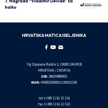
7. Nagrada “Vladimir Devidé” za
haiku
NOVOSTI
HRVATSKA MATICA ISELJENIKA
Trg Stjepana Radića 3, 10000 ZAGREB
HRVATSKA / CROATIA
OIB:
28639480902
IBAN:
HR8023900011100021305
tel: (+385 1) 61 15 116
fax: (+385 1) 61 11 522