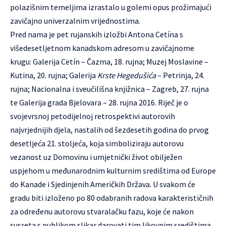
polazišnim temeljima izrastalo u golemi opus prožimajući
zavičajno univerzalnim vrijednostima.
Pred nama je pet rujanskih izložbi Antona Cetína s
višedesetljetnom kanadskom adresom u zavičajnome
krugu: Galerija Cetín – Čazma, 18. rujna; Muzej Moslavine –
Kutina, 20. rujna; Galerija
Krste Hegedušića
– Petrinja, 24.
rujna; Nacionalna i sveučilišna knjižnica – Zagreb, 27. rujna
te Galerija grada Bjelovara – 28. rujna 2016. Riječ je o
svojevrsnoj petodijelnoj retrospektivi autorovih
najvrjednijih djela, nastalih od šezdesetih godina do prvog
desetljeća 21. stoljeća, koja simboliziraju autorovu
vezanost uz Domovinu i umjetnički život obilježen
uspjehom u međunarodnim kulturnim središtima od Europe
do Kanade i Sjedinjenih Američkih Država. U svakom će
gradu biti izloženo po 80 odabranih radova karakterističnih
za određenu autorovu stvaralačku fazu, koje će nakon
susreta s publikom slikar darovati tim likovnim središtima