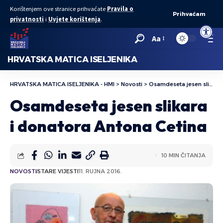
Korištenjem ove stranice prihvaćate
Pravila o
Prihvaćam
privatnosti
i
Uvjete korištenja
.
Open to
Aa
HRVATSKA MATICA ISELJENIKA
HRVATSKA MATICA ISELJENIKA - HMI
>
Novosti
>
Osamdeseta jesen slikara i donatora Antona Cetina
Osamdeseta jesen slikara
i donatora Antona Cetina
10 MIN ČITANJA
NOVOSTI
STARE VIJESTI
11. RUJNA 2016.