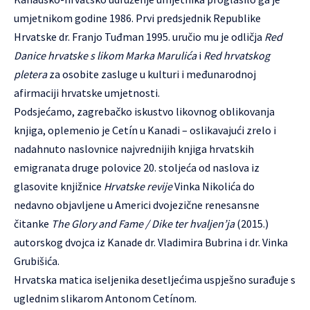
umjetnikom godine 1986. Prvi predsjednik Republike
Hrvatske dr. Franjo Tuđman 1995. uručio mu je odličja
Red
Danice hrvatske s likom Marka Marulića
i
Red hrvatskog
pletera
za osobite zasluge u kulturi i međunarodnoj
afirmaciji hrvatske umjetnosti.
Podsjećamo, zagrebačko iskustvo likovnog oblikovanja
knjiga, oplemenio je Cetín u Kanadi – oslikavajući zrelo i
nadahnuto naslovnice najvrednijih knjiga hrvatskih
emigranata druge polovice 20. stoljeća od naslova iz
glasovite knjižnice
Hrvatske revije
Vinka Nikolića do
nedavno objavljene u Americi dvojezične renesansne
čitanke
The Glory and Fame / Dike ter hvaljen’ja
(2015.)
autorskog dvojca iz Kanade dr. Vladimira Bubrina i dr. Vinka
Grubišića.
Hrvatska matica iseljenika desetljećima uspješno surađuje s
uglednim slikarom Antonom Cetínom.