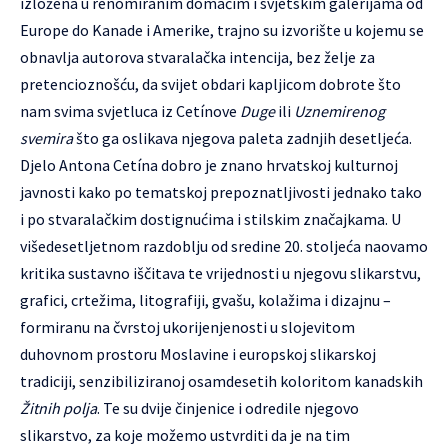
izložena u renomiranim domaćim i svjetskim galerijama od
Europe do Kanade i Amerike, trajno su izvorište u kojemu se
obnavlja autorova stvaralačka intencija, bez želje za
pretencioznošću, da svijet obdari kapljicom dobrote što
nam svima svjetluca iz Cetínove
Duge
ili
Uznemirenog
svemira
što ga oslikava njegova paleta zadnjih desetljeća.
Djelo Antona Cetína dobro je znano hrvatskoj kulturnoj
javnosti kako po tematskoj prepoznatljivosti jednako tako
i po stvaralačkim dostignućima i stilskim značajkama. U
višedesetljetnom razdoblju od sredine 20. stoljeća naovamo
kritika sustavno iščitava te vrijednosti u njegovu slikarstvu,
grafici, crtežima, litografiji, gvašu, kolažima i dizajnu –
formiranu na čvrstoj ukorijenjenosti u slojevitom
duhovnom prostoru Moslavine i europskoj slikarskoj
tradiciji, senzibiliziranoj osamdesetih koloritom kanadskih
Žitnih polja
. Te su dvije činjenice i odredile njegovo
slikarstvo, za koje možemo ustvrditi da je na tim