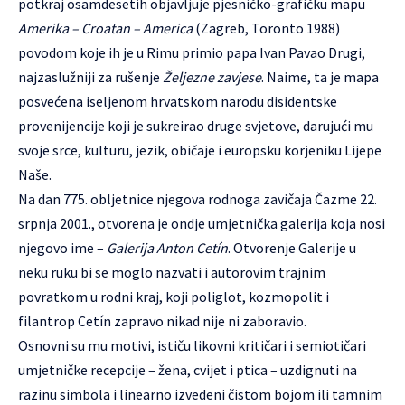
potkraj osamdesetih objavljuje pjesničko-grafičku mapu
Amerika – Croatan – America
(Zagreb, Toronto 1988)
povodom koje ih je u Rimu primio papa Ivan Pavao Drugi,
najzaslužniji za rušenje
Željezne zavjese
. Naime, ta je mapa
posvećena iseljenom hrvatskom narodu disidentske
provenijencije koji je sukreirao druge svjetove, darujući mu
svoje srce, kulturu, jezik, običaje i europsku korjeniku Lijepe
Naše.
Na dan 775. obljetnice njegova rodnoga zavičaja Čazme 22.
srpnja 2001., otvorena je ondje umjetnička galerija koja nosi
njegovo ime –
Galerija Anton Cetín
. Otvorenje Galerije u
neku ruku bi se moglo nazvati i autorovim trajnim
povratkom u rodni kraj, koji poliglot, kozmopolit i
filantrop Cetín zapravo nikad nije ni zaboravio.
Osnovni su mu motivi, ističu likovni kritičari i semiotičari
umjetničke recepcije – žena, cvijet i ptica – uzdignuti na
razinu simbola i linearno izvedeni čistom bojom ili tamnim