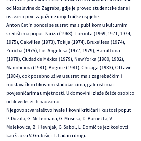
od Moslavine do Zagreba, gdje je proveo studentske dane i
ostvario prve zapažene umjetničke uspjehe.
Anton Cetín ponosi se susretima s publikom u kulturnim
središtima poput Pariza (1968), Toronta (1969, 1971, 1974,
1975), Oakvillea (1973), Tokija (1974), Bruxellesa (1974),
Züricha (1975), Los Angelesa (1977, 1979), Hamiltona
(1978), Ciudad de Méxica (1979), New Yorka (1980, 1982),
Mannheima (1981), Bogote (1981), Chicaga (1983), Ottawe
(1984), dok posebno uživa u susretima s zagrebačkim i
moslavačkim likovnim sladokuscima, galeristima i
povjesničarima umjetnosti. U domovini izlaže češće osobito
od devedesetih naovamo.
Njegovo stvaralaštvo hvale likovni kritičari i kustosi poput
P. Duvala, G. McLennana, G. Mosesa, D. Burnetta, V.
Malekovića, B. Hlevnjak, G. Sabol, L. Domić te jezikoslovci
kao što su V. Grubišić i T. Ladan i drugi.