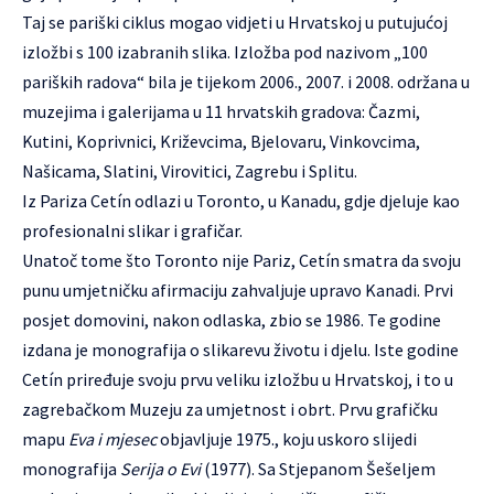
Taj se pariški ciklus mogao vidjeti u Hrvatskoj u putujućoj
izložbi s 100 izabranih slika. Izložba pod nazivom „100
pariških radova“ bila je tijekom 2006., 2007. i 2008. održana u
muzejima i galerijama u 11 hrvatskih gradova: Čazmi,
Kutini, Koprivnici, Križevcima, Bjelovaru, Vinkovcima,
Našicama, Slatini, Virovitici, Zagrebu i Splitu.
Iz Pariza Cetín odlazi u Toronto, u Kanadu, gdje djeluje kao
profesionalni slikar i grafičar.
Unatoč tome što Toronto nije Pariz, Cetín smatra da svoju
punu umjetničku afirmaciju zahvaljuje upravo Kanadi. Prvi
posjet domovini, nakon odlaska, zbio se 1986. Te godine
izdana je monografija o slikarevu životu i djelu. Iste godine
Cetín priređuje svoju prvu veliku izložbu u Hrvatskoj, i to u
zagrebačkom Muzeju za umjetnost i obrt. Prvu grafičku
mapu
Eva i mjesec
objavljuje 1975., koju uskoro slijedi
monografija
Serija o Evi
(1977). Sa Stjepanom Šešeljem