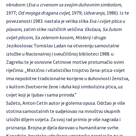
obrubom (
Eva u crvenom sa svojim duhovnim simbolom
,
1977;
Od mojega dragana cvijet
, 1979;
Udvaranje
, 1986). Iz te
povezanosti 1983. nastala je velika slika
Eva i cvijet-ptica u
plavom
, zatim slike različitih veličina:
Ekstaza
,
Sa žutom
cvijet-pticom
,
Sa zelenom kosom
,
Misterij i druge
.
Jezikoslovac Tomislav Ladan na otvorenju samostalne
izložbe u Nacionalnoj i sveučilišnoj biblioteci 1988. u
Zagrebu te je osnovne Cetinove motive protumačio ovim
riječima: „Mistično i vitalističko trojstvo žena-ptica-cvijet
ima nepobitne tradicionalne korijene u duhovnosti ženstva,
s kultom životvorne žene i duha koji simbolizira ptica, uz
cvijet koji je ljubav i sama priroda.”
Sažeto,
Anton Cetín
autor je golema opusa. Održao je više
stotina samostalnih te sudjelovao na mnoštvu skupnih
izložbi diljem svijeta. Za svoj rad primio je više nagrada i
priznanja. Brojna je djela darovao u humanitarne svrhe.
Kanadsko-hrvatsko udruženje umjetnika proglasilo ga je