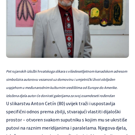
Pet rujanskih izložbi hrvatskoga slikara s višedesetljetnom kanadskom adresom
simbolizira autorovu vezanost uz domovinu i umjetnički život obilježen
uspjehom u međunarodnim kulturnim središtima od Europe do Amerike.
Izložena djela autor će donirati galerijama za svoj osamdeseti rođendan
U slikarstvu Anton Cetín (80) uvijek traži i uspostavlja
specifični odnos prema zbilji, stvarajući vlastiti dijaloški
prostor – otvoren svakom suputniku s kojim mu se ukrstiše
putovi na raznim meridijanima i paralelama. Njegova djela,