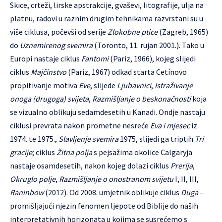
Skice, crteži, lirske apstrakcije, gvaševi, litografije, ulja na
platnu, radovi u raznim drugim tehnikama razvrstani su u
više ciklusa, počevši od serije
Zlokobne ptice
(Zagreb, 1965)
do
Uznemirenog svemira
(Toronto, 11. rujan 2001.). Tako u
Europi nastaje ciklus
Fantomi
(Pariz, 1966), kojeg slijedi
ciklus
Majčinstvo
(Pariz, 1967) odkad starta Cetínovo
propitivanje motiva
Eve
, slijede
Ljubavnici
,
Istraživanje
onoga (drugoga) svijeta
,
Razmišljanje o beskonačnosti
koja
se vizualno oblikuju sedamdesetih u Kanadi. Ondje nastaju
ciklusi prevrata nakon prometne nesreće
Eva i mjesec
iz
1974. te 1975.,
Slavljenje svemira
1975, slijedi ga triptih
Tri
gracije
; ciklus
Žitna polja
s pejsažima okolice Calgaryja
nastaje osamdesetih, nakon kojeg dolazi ciklus
Prerija
,
Okruglo polje
,
Razmišljanje o onostranom svijetu
I, II, III,
Raninbow
(2012). Od 2008. umjetnik oblikuje ciklus
Duga
–
promišljajući njezin fenomen ljepote od Biblije do naših
interpretativnih horizonata u kojima se susrećemo s