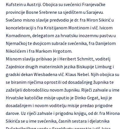
Kufstein u Austriji. Obojica su svećenici Franjevačke
provincije Bosne Srebrene sa sjedištem u Sarajevu.
Svečano misno slavlje predvodio je dr. fra Miron Sikirić u
koncelebraciji s fra Kristijanom Montinom i vlč. Ivicom
Komadinom, delegatom za hrvatsku inozemnu pastvu u
Njemačkoj te dvojicom subraće svećenika, fra Danijelom
Nikolićem i fra Markom Hrgotom.
Misnom slavlju pribivao je i Heribert Schmitt, voditelj
Zajednice drugih materinskih jezika Biskupije Limburg i
gradski dekan Wiesbadena vlč. Klaus Nebel. Njih obojica su
se biranim riječima oprostili od dosadašnjeg župnika te
zaželjeli dobrodošlicu novom župniku. Riječi zahvale u ime
Hrvatske katoličke misije uputio je Dinko Grgat, koji je
dosadašnjem i novom voditelju misije predao prigodne
darove. Uz riječi zahvale i prigodnu knjigu, od dr. fra Mirona
Sikirića se u ime svećenika, časnih sestara i djelatnika
Dušobrižničkog ureda u Frankfurtu oprostio i vlč. Ivica