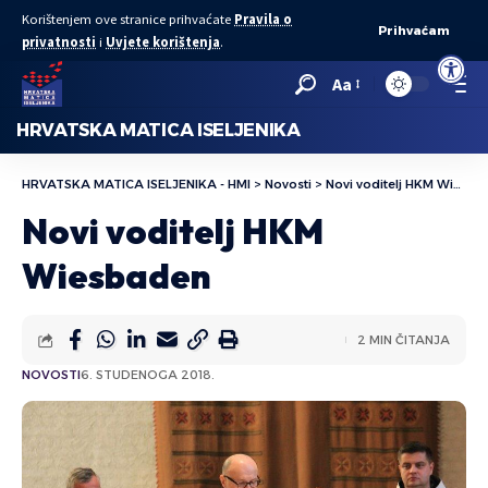
Korištenjem ove stranice prihvaćate
Pravila o
Prihvaćam
privatnosti
i
Uvjete korištenja
.
Open to
Aa
HRVATSKA MATICA ISELJENIKA
HRVATSKA MATICA ISELJENIKA - HMI
>
Novosti
>
Novi voditelj HKM Wiesbaden
Novi voditelj HKM
Wiesbaden
2 MIN ČITANJA
NOVOSTI
6. STUDENOGA 2018.