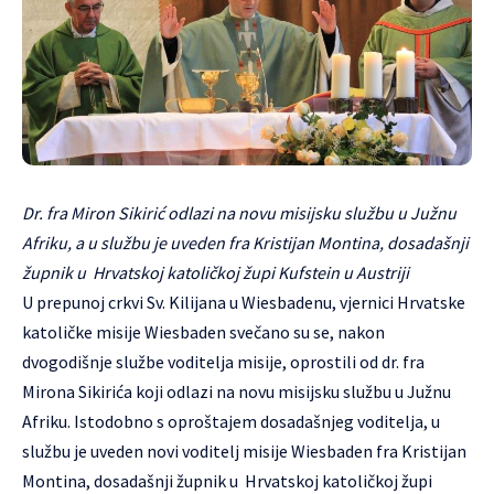
Dr. fra Miron Sikirić odlazi na novu misijsku službu u Južnu
Afriku, a u službu je uveden fra Kristijan Montina, dosadašnji
župnik u Hrvatskoj katoličkoj župi Kufstein u Austriji
U prepunoj crkvi Sv. Kilijana u Wiesbadenu, vjernici Hrvatske
katoličke misije Wiesbaden svečano su se, nakon
dvogodišnje službe voditelja misije, oprostili od dr. fra
Mirona Sikirića koji odlazi na novu misijsku službu u Južnu
Afriku. Istodobno s oproštajem dosadašnjeg voditelja, u
službu je uveden novi voditelj misije Wiesbaden fra Kristijan
Montina, dosadašnji župnik u Hrvatskoj katoličkoj župi