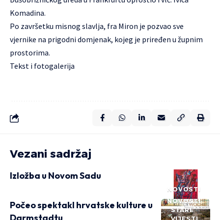
Komadina.
Po završetku misnog slavlja, fra Miron je pozvao sve
vjernike na prigodni domjenak, kojeg je priređen u župnim
prostorima.
Tekst i
fotogalerija
Vezani sadržaj
Izložba u Novom Sadu
NOVOSTI
NOVOSTI
Počeo spektakl hrvatske kulture u
STARE
Darmstadtu
VIJESTI