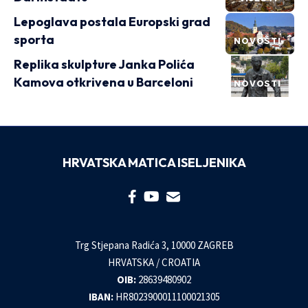
Lepoglava postala Europski grad
sporta
NOVOSTI
Replika skulpture Janka Polića
Kamova otkrivena u Barceloni
NOVOSTI
HRVATSKA MATICA ISELJENIKA
Trg Stjepana Radića 3, 10000 ZAGREB
HRVATSKA / CROATIA
OIB:
28639480902
IBAN:
HR8023900011100021305