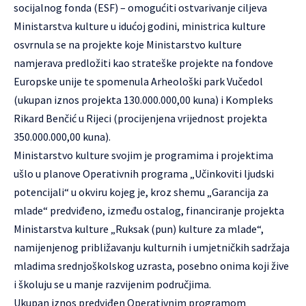
socijalnog fonda (ESF) – omogućiti ostvarivanje ciljeva
Ministarstva kulture u idućoj godini, ministrica kulture
osvrnula se na projekte koje Ministarstvo kulture
namjerava predložiti kao strateške projekte na fondove
Europske unije te spomenula Arheološki park Vučedol
(ukupan iznos projekta 130.000.000,00 kuna) i Kompleks
Rikard Benčić u Rijeci (procijenjena vrijednost projekta
350.000.000,00 kuna).
Ministarstvo kulture svojim je programima i projektima
ušlo u planove Operativnih programa „Učinkoviti ljudski
potencijali“ u okviru kojeg je, kroz shemu „Garancija za
mlade“ predviđeno, između ostalog, financiranje projekta
Ministarstva kulture „Ruksak (pun) kulture za mlade“,
namijenjenog približavanju kulturnih i umjetničkih sadržaja
mladima srednjoškolskog uzrasta, posebno onima koji žive
i školuju se u manje razvijenim područjima.
Ukupan iznos predviđen Operativnim programom