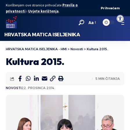
Korištenjem ove stranice prihvaćate
Pravila o
Prihvaćam
privatnosti
i
Uvjete korištenja
.
Open to
Aa
HRVATSKA MATICA ISELJENIKA
HRVATSKA MATICA ISELJENIKA - HMI
>
Novosti
>
Kultura 2015.
Kultura 2015.
5 MIN ČITANJA
NOVOSTI
22. PROSINCA 2014.