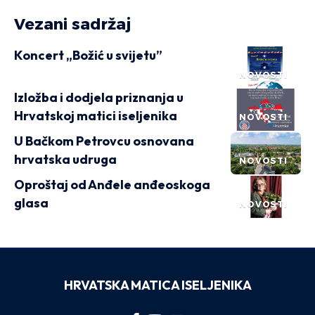
Vezani sadržaj
Koncert „Božić u svijetu”
NOVOSTI
Izložba i dodjela priznanja u
Hrvatskoj matici iseljenika
NOVOSTI
U Bačkom Petrovcu osnovana
hrvatska udruga
NOVOSTI
Oproštaj od Anđele anđeoskoga
glasa
NOVOSTI
HRVATSKA MATICA ISELJENIKA