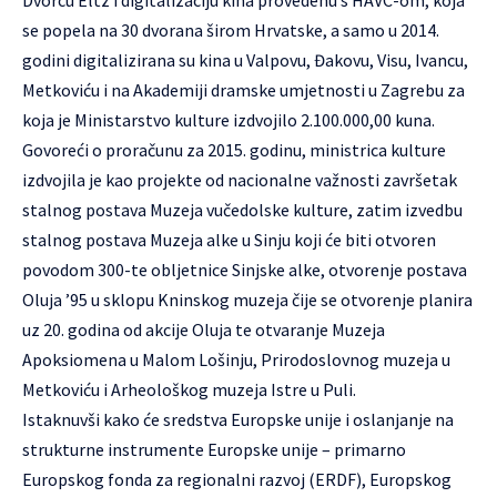
Dvorcu Eltz i digitalizaciju kina provedenu s HAVC-om, koja
se popela na 30 dvorana širom Hrvatske, a samo u 2014.
godini digitalizirana su kina u Valpovu, Đakovu, Visu, Ivancu,
Metkoviću i na Akademiji dramske umjetnosti u Zagrebu za
koja je Ministarstvo kulture izdvojilo 2.100.000,00 kuna.
Govoreći o proračunu za 2015. godinu, ministrica kulture
izdvojila je kao projekte od nacionalne važnosti završetak
stalnog postava Muzeja vučedolske kulture, zatim izvedbu
stalnog postava Muzeja alke u Sinju koji će biti otvoren
povodom 300-te obljetnice Sinjske alke, otvorenje postava
Oluja ’95 u sklopu Kninskog muzeja čije se otvorenje planira
uz 20. godina od akcije Oluja te otvaranje Muzeja
Apoksiomena u Malom Lošinju, Prirodoslovnog muzeja u
Metkoviću i Arheološkog muzeja Istre u Puli.
Istaknuvši kako će sredstva Europske unije i oslanjanje na
strukturne instrumente Europske unije – primarno
Europskog fonda za regionalni razvoj (ERDF), Europskog