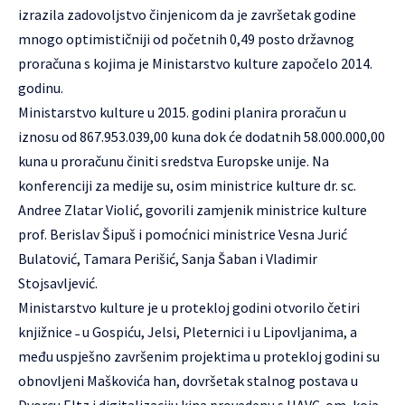
izrazila zadovoljstvo činjenicom da je završetak godine
mnogo optimističniji od početnih 0,49 posto državnog
proračuna s kojima je Ministarstvo kulture započelo 2014.
godinu.
Ministarstvo kulture u 2015. godini planira proračun u
iznosu od 867.953.039,00 kuna dok će dodatnih 58.000.000,00
kuna u proračunu činiti sredstva Europske unije. Na
konferenciji za medije su, osim ministrice kulture dr. sc.
Andree Zlatar Violić, govorili zamjenik ministrice kulture
prof. Berislav Šipuš i pomoćnici ministrice Vesna Jurić
Bulatović, Tamara Perišić, Sanja Šaban i Vladimir
Stojsavljević.
Ministarstvo kulture je u protekloj godini otvorilo četiri
knjižnice ˗ u Gospiću, Jelsi, Pleternici i u Lipovljanima, a
među uspješno završenim projektima u protekloj godini su
obnovljeni Maškovića han, dovršetak stalnog postava u