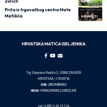
Zürich
NOVOSTI
Priča iz trgovačkog centra Mate
Matišića
NOVOSTI
HRVATSKA MATICA ISELJENIKA
Trg Stjepana Radića 3, 10000 ZAGREB
HRVATSKA / CROATIA
OIB:
28639480902
IBAN:
HR8023900011100021305
tel: (+385 1) 61 15 116