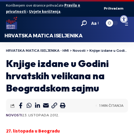
Korištenjem ove stranice prihvaćate
Pravila o
Prihvaćam
privatnosti
i
Uvjete korištenja
.
Open to
Aa
HRVATSKA MATICA ISELJENIKA
HRVATSKA MATICA ISELJENIKA - HMI
>
Novosti
>
Knjige izdane u Godini hrvatskih velikana na Beogradskom sajmu
Knjige izdane u Godini
hrvatskih velikana na
Beogradskom sajmu
1 MIN ČITANJA
NOVOSTI
23. LISTOPADA 2012.
27. listopada u Beogradu