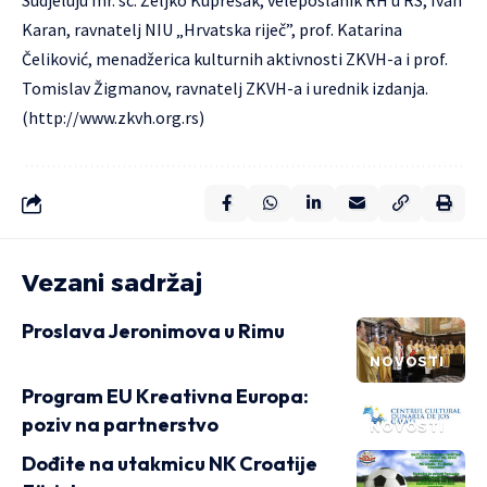
Sudjeluju mr. sc. Željko Kuprešak, veleposlanik RH u RS, Ivan
Karan, ravnatelj NIU „Hrvatska riječ”, prof. Katarina
Čeliković, menadžerica kulturnih aktivnosti ZKVH-a i prof.
Tomislav Žigmanov, ravnatelj ZKVH-a i urednik izdanja.
(
http://www.zkvh.org.rs
)
Vezani sadržaj
Proslava Jeronimova u Rimu
NOVOSTI
Program EU Kreativna Europa:
poziv na partnerstvo
NOVOSTI
Dođite na utakmicu NK Croatije