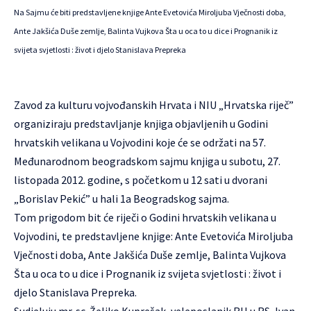
Na Sajmu će biti predstavljene knjige Ante Evetovića Miroljuba Vječnosti doba,
Ante Jakšića Duše zemlje, Balinta Vujkova Šta u oca to u dice i Prognanik iz
svijeta svjetlosti : život i djelo Stanislava Prepreka
Zavod za kulturu vojvođanskih Hrvata i NIU „Hrvatska riječ”
organiziraju predstavljanje knjiga objavljenih u Godini
hrvatskih velikana u Vojvodini koje će se održati na
57.
Međunarodnom beogradskom sajmu knjiga
u subotu, 27.
listopada 2012. godine, s početkom u 12 sati u dvorani
„Borislav Pekić” u hali 1a Beogradskog sajma.
Tom prigodom bit će riječi o Godini hrvatskih velikana u
Vojvodini, te predstavljene knjige: Ante Evetovića Miroljuba
Vječnosti doba, Ante Jakšića Duše zemlje, Balinta Vujkova
Šta u oca to u dice i Prognanik iz svijeta svjetlosti : život i
djelo Stanislava Prepreka.