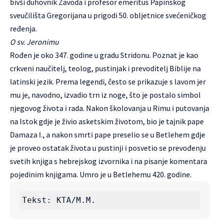
bivši duhovnik Zavoda i profesor emeritus Papinskog
sveučilišta Gregorijana u prigodi 50. obljetnice svećeničkog
ređenja.
O sv. Jeronimu
Rođen je oko 347. godine u gradu Stridonu. Poznat je kao
crkveni naučitelj, teolog, pustinjak i prevoditelj Biblije na
latinski jezik. Prema legendi, često se prikazuje s lavom jer
mu je, navodno, izvadio trn iz noge, što je postalo simbol
njegovog života i rada. Nakon školovanja u Rimu i putovanja
na Istok gdje je živio asketskim životom, bio je tajnik pape
Damaza I., a nakon smrti pape preselio se u Betlehem gdje
je proveo ostatak života u pustinji i posvetio se prevođenju
svetih knjiga s hebrejskog izvornika i na pisanje komentara
pojedinim knjigama. Umro je u Betlehemu 420. godine.
Tekst: KTA/M.M.