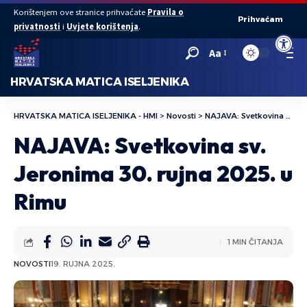
Korištenjem ove stranice prihvaćate
Pravila o
Prihvaćam
privatnosti
i
Uvjete korištenja
.
Open to
Aa
HRVATSKA MATICA ISELJENIKA
HRVATSKA MATICA ISELJENIKA - HMI
>
Novosti
>
NAJAVA: Svetkovina sv. Jeronima 30. rujna 2025. u Rimu
NAJAVA: Svetkovina sv.
Jeronima 30. rujna 2025. u
Rimu
1 MIN ČITANJA
NOVOSTI
19. RUJNA 2025.