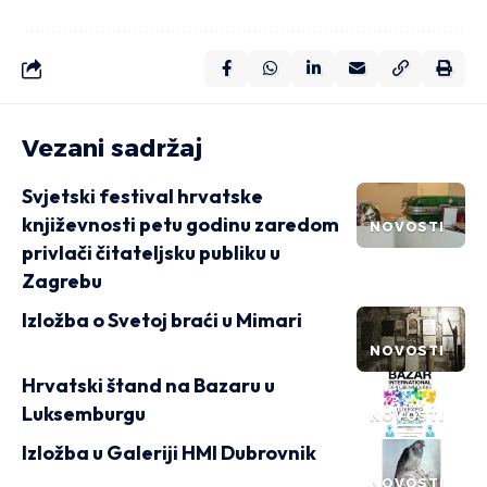
Vezani sadržaj
Svjetski festival hrvatske
književnosti petu godinu zaredom
NOVOSTI
privlači čitateljsku publiku u
Zagrebu
Izložba o Svetoj braći u Mimari
NOVOSTI
Hrvatski štand na Bazaru u
Luksemburgu
NOVOSTI
Izložba u Galeriji HMI Dubrovnik
NOVOSTI