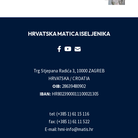
HRVATSKA MATICA ISELJENIKA
Trg Stjepana Radića 3, 10000 ZAGREB
HRVATSKA / CROATIA
OIB:
28639480902
IBAN:
HR8023900011100021305
tel: (+385 1) 61 15 116
fax: (+385 1) 61 11 522
E-mail:
hmi-info@matis.hr