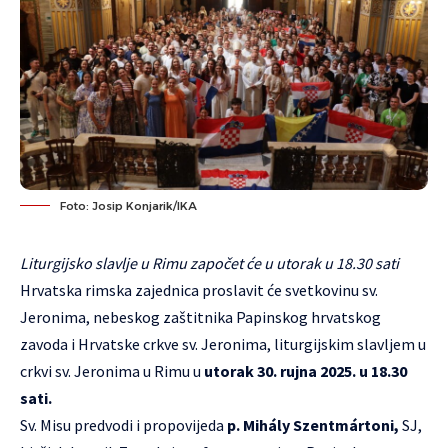
Foto: Josip Konjarik/IKA
Liturgijsko slavlje u Rimu započet će u utorak u 18.30 sati
Hrvatska rimska zajednica proslavit će svetkovinu sv.
Jeronima, nebeskog zaštitnika Papinskog hrvatskog
zavoda i Hrvatske crkve sv. Jeronima, liturgijskim slavljem u
crkvi sv. Jeronima u Rimu u
utorak 30. rujna 2025. u 18.30
sati.
Sv. Misu predvodi i propovijeda
p. Mihály Szentmártoni,
SJ,