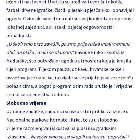
učenici i nastavnici. U vrtiću su uređivali dvorišni okoliš,
farbali drvene igračke, čistili pijesak u pješčaniku i obnavljali
ogradu. Ovim aktivnostima dali su svoj konkretan doprinos
lokalnoj zajednici, ali i stekli osjećaj odgovornosti i
pripadnosti.
„
U školi smo brzo završili, pa smo prije ručka imali vremena
otići na plažu i malo se okupati,“
navode Eniko i Zsofia iz
Mađarske, što potvrđuje i ugodnu atmosferu koja je krasila
cijeli program. Tijekom pauza, uz kavu, hrvatske kekse i
osvježavajuće napitke, razvijale su se prijateljske veze među
polaznicima, a bogat program osim rada pružio je i vrijedne
trenutke zajedništva i odmora.
Slobodno vrijeme
Uz radne zadatke, sudionici su iskoristili priliku za izlete u
Nacionalne parkove Kornate i Krka, te su u slobodno
vrijeme razmjenjivali iskustva na plaži ili u gradskim
izlascima.
„Navečer smo se svi skupili na terasu, popričali i