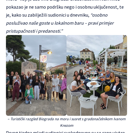
pokazao je ne samo podršku nego i osobnu uključenost, te
je, kako su zabilježili sudionici u dnevniku,
“osobno
posluživao naše goste u lokalnom baru – pravi primjer
pristupačnosti i predanosti.”
–
Turistički razgled Biograda na moru i susret s gradonačelnikom Ivanom
Knezom
Prvog tjedna mladi sudionici svakodnevno su se rano ujutro