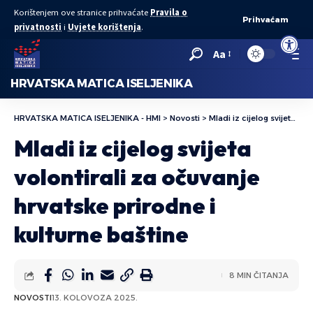
Korištenjem ove stranice prihvaćate
Pravila o
Prihvaćam
privatnosti
i
Uvjete korištenja
.
Open to
Aa
HRVATSKA MATICA ISELJENIKA
HRVATSKA MATICA ISELJENIKA - HMI
>
Novosti
>
Mladi iz cijelog svijeta volontirali za očuvanje hrvatske prirodne i kulturne baštine
Mladi iz cijelog svijeta
volontirali za očuvanje
hrvatske prirodne i
kulturne baštine
8 MIN ČITANJA
NOVOSTI
13. KOLOVOZA 2025.