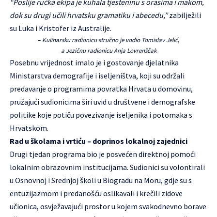
“Poslije ručka ekipa je kuhala tjesteninu s orasima i makom,
dok su drugi učili hrvatsku gramatiku i abecedu,”
zabilježili
su Luka i Kristofer iz Australije.
–
Kulinarsku radionicu stručno je vodio Tomislav Jelić
,
a Jezičnu radionicu Anja Lovrenščak
Posebnu vrijednost imalo je i gostovanje djelatnika
Ministarstva demografije i iseljeništva, koji su održali
predavanje o programima povratka Hrvata u domovinu,
pružajući sudionicima širi uvid u društvene i demografske
politike koje potiču povezivanje iseljenika i potomaka s
Hrvatskom.
Rad u školama i vrtiću – doprinos lokalnoj zajednici
Drugi tjedan programa bio je posvećen direktnoj pomoći
lokalnim obrazovnim institucijama. Sudionici su volontirali
u Osnovnoj i Srednjoj školi u Biogradu na Moru, gdje su s
entuzijazmom i predanošću oslikavali i krečili zidove
učionica, osvježavajući prostor u kojem svakodnevno borave