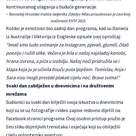
kontinuiranog ulaganja u buduće generacije.
–
Ravnatelj Hrvatske matice iseljenika Zdeslav Milas prisustvovao je završnoj
svečanosti EHTF 2025.
Koliko je emotivan bio zadnji dan programa, kad su Daniela
iz Australije i Viktorija iz Engleske opisale svoj oproštaj:
“Imali smo ludo snimanje za Instagram, pjevali, glumili, čitali
poeziju i rušili slike. Večera je bila u našoj najslađoj konobi,
hrana izvrsna, a pića u izobilju. Našoj noći pridružila se i
klapa koja ju je učinila tisuću puta ljepšom. Tomislav, Anja i
Sara nisu mogli prestati plakati cijelu noć. Bravo svima!”
Svaki dan zabilježen u dnevnicima i na društvenim
mrežama
Sudionici su svaki dan bilježili svoja iskustva u dnevnicima
koji su se uz fotografije i video zapise redovno dijelili na
Facebook stranici programa. Ovaj osobni pristup pružio je
širu sliku dojmljivih trenutaka i osjećaja koji su obilježili
cijelu volontersku avanturu.