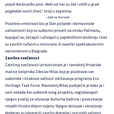
popili Karlovačko pivo. Neki od nas su čak i otišli u grad
pogledati noćni život,“
stoji u zapisima.
–
Izlet na Kornate
Posebno emotivan bio je Dan pobjede i domovinske
zahvalnosti koji su sudionici proveli na otoku Pašmanu,
kupajući se, šetajući i uživajući u zajedničkom druženju. Izlet
su završili ručkom u restoranu. A navečer spektakularnim
vatrometom u Biogradu.
Završna svečanost
Završnoj svečanosti prisustvovao je i ravnatelj Hrvatske
matice iseljenika Zdeslav Milas koji je pozdravio sve
sudionike i istaknuo važnost održavanja programa Eco
Heritage Task Force. Ravnatelj Milas podsjetio je kako je i
sam nekada bio sudionik ovog projekta, naglašavajući
njegov značaj za očuvanje kulturne baštine i povezivanje
mladih Hrvata diljem svijeta. Njegov dolazak i obraćanje
dodatno su obogatili završni događaj i potvrdili važnost