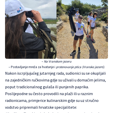
–
Na Vranskom jezeru
– Postavljanje mreža za hvatanje i
prstenovanje ptica (Vransko jezer
o)
Nakon iscrpljujućeg jutarnjeg rada, sudionici su se okupljali
na zajedničkim ručkovima gdje su uživali u domaćim jelima,
poput tradicionalnog gulaša ili punjenih paprika.
Poslijepodne su često provodili na plaži ili u raznim
radionicama, primjerice kulinarskim gdje su uz stručno
vodstvo pripremali hrvatske specijalitete: