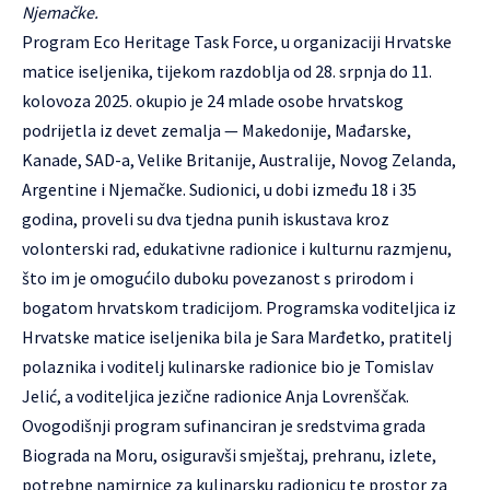
Njemačke.
Program Eco Heritage Task Force, u organizaciji Hrvatske
matice iseljenika, tijekom razdoblja od 28. srpnja do 11.
kolovoza 2025. okupio je 24 mlade osobe hrvatskog
podrijetla iz devet zemalja — Makedonije, Mađarske,
Kanade, SAD-a, Velike Britanije, Australije, Novog Zelanda,
Argentine i Njemačke. Sudionici, u dobi između 18 i 35
godina, proveli su dva tjedna punih iskustava kroz
volonterski rad, edukativne radionice i kulturnu razmjenu,
što im je omogućilo duboku povezanost s prirodom i
bogatom hrvatskom tradicijom. Programska voditeljica iz
Hrvatske matice iseljenika bila je Sara Marđetko, pratitelj
polaznika i voditelj kulinarske radionice bio je Tomislav
Jelić, a voditeljica jezične radionice Anja Lovrenščak.
Ovogodišnji program sufinanciran je sredstvima grada
Biograda na Moru, osiguravši smještaj, prehranu, izlete,
potrebne namirnice za kulinarsku radionicu te prostor za