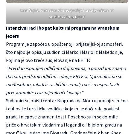
Ivan Šipić, ministar demografije i useljeništva sa
sudionicima EHTF
Intenzivni rad i bogat kulturni program na Vranskom
jezeru
Program je započeo u opuštenoj i prijateljskoj atmosferi,
što najbolje opisuju sudionici Marko i Mario iz Makedonije,
kojima je ovo treće sudjelovanje na EHTF:
“Prvi dan ispunjen odličnim dojmovima, a pouzdano znamo
da nam predstoji odlično izdanje EHTF-a. Upoznali smo se
međusobno, mladi iz različitih zemalja već su uspostavili
prve kontakte i razmijenili očekivanja.”
Sudionici su obišli centar Biograda na Moru u pratnji stručne
i duhovite turističke vodičice koja im je dočarala povijest
grada i njegove znamenitosti. Posebno su ih se dojmile
priče o hrvatskim vladarima i legendi o “bijelom gradu na
moru” koji je dao ime Biogradu. Gradonačelnik Ivan Knez