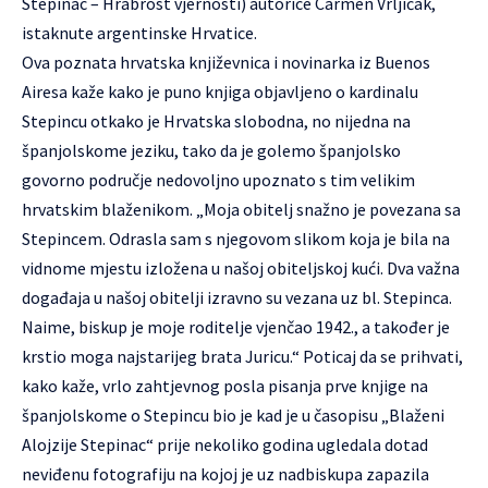
Stepinac – Hrabrost vjernosti) autorice Carmen Vrljičak,
istaknute argentinske Hrvatice.
Ova poznata hrvatska književnica i novinarka iz Buenos
Airesa kaže kako je puno knjiga objavljeno o kardinalu
Stepincu otkako je Hrvatska slobodna, no nijedna na
španjolskome jeziku, tako da je golemo španjolsko
govorno područje nedovoljno upoznato s tim velikim
hrvatskim blaženikom. „Moja obitelj snažno je povezana sa
Stepincem. Odrasla sam s njegovom slikom koja je bila na
vidnome mjestu izložena u našoj obiteljskoj kući. Dva važna
događaja u našoj obitelji izravno su vezana uz bl. Stepinca.
Naime, biskup je moje roditelje vjenčao 1942., a također je
krstio moga najstarijeg brata Juricu.“ Poticaj da se prihvati,
kako kaže, vrlo zahtjevnog posla pisanja prve knjige na
španjolskome o Stepincu bio je kad je u časopisu „Blaženi
Alojzije Stepinac“ prije nekoliko godina ugledala dotad
neviđenu fotografiju na kojoj je uz nadbiskupa zapazila