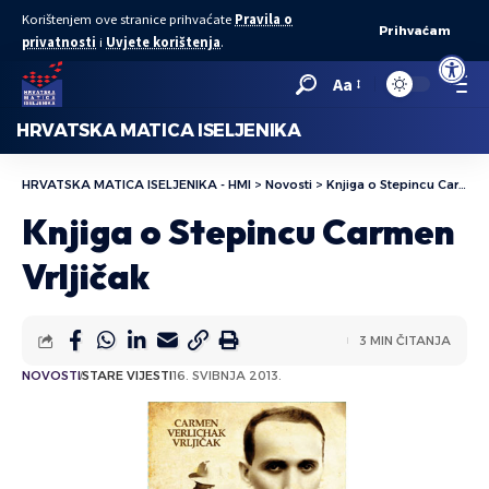
Korištenjem ove stranice prihvaćate
Pravila o
Prihvaćam
privatnosti
i
Uvjete korištenja
.
Open to
Aa
HRVATSKA MATICA ISELJENIKA
HRVATSKA MATICA ISELJENIKA - HMI
>
Novosti
>
Knjiga o Stepincu Carmen Vrljičak
Knjiga o Stepincu Carmen
Vrljičak
3 MIN ČITANJA
NOVOSTI
STARE VIJESTI
16. SVIBNJA 2013.