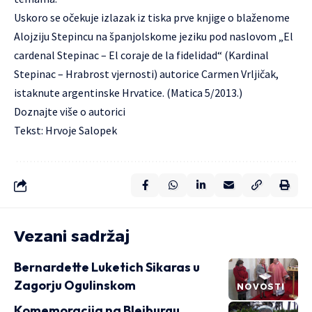
Uskoro se očekuje izlazak iz tiska prve knjige o blaženome
Alojziju Stepincu na španjolskome jeziku pod naslovom „El
cardenal Stepinac – El coraje de la fidelidad“ (Kardinal
Stepinac – Hrabrost vjernosti) autorice Carmen Vrljičak,
istaknute argentinske Hrvatice. (Matica 5/2013.)
Doznajte više o autorici
Tekst: Hrvoje Salopek
Vezani sadržaj
Bernardette Luketich Sikaras u
Zagorju Ogulinskom
NOVOSTI
Komemoracija na Bleiburgu