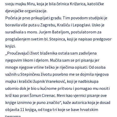
svoju majku Miru, koja je bila čelnica Križarica, katoličke
djevojačke organizacije.
Počela je prvo prikupljati građu. Tim povodom studijski je
boravila više puta u Zagrebu, Krašiću i Lepoglavi. Usko je
surađivala s mons. Jurjem Bateljom, postulatorom za
proglašenjem svetim bl. Stepinca, koji je napisao predgovor
knjizi.
„Proučavajući život blaženika ostala sam zadivljena
njegovim likom i djelom. Mučila sam se pri pisanju jer
mnoge njegove vrline teško je riječima opisati. Od osoba
važnih u Stepinčevu životu posebno me se dojmila njegova
majka i krašićki župnik Vraneković, koji je nadbiskupa
udomio dok je bio u kućnome pritvoru i pomagao mu nositi
križ kao pravi Šimun Cirenac. Meni kao vjernici pisanje ove
knjige iznimno je puno značilo“, kaže autorica koja je dosad
objavila 11 knjiga, od toga tri koje se bave hrvatskim
temama.