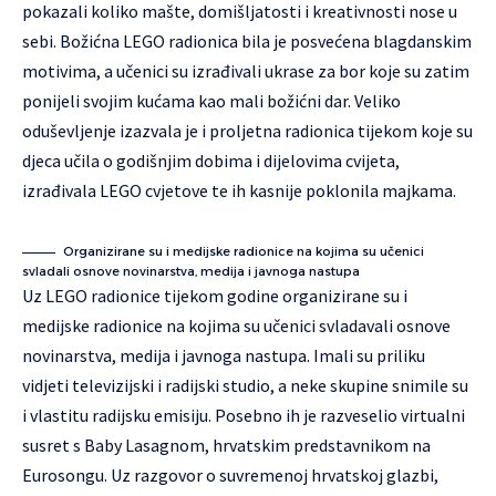
pokazali koliko mašte, domišljatosti i kreativnosti nose u
sebi. Božićna LEGO radionica bila je posvećena blagdanskim
motivima, a učenici su izrađivali ukrase za bor koje su zatim
ponijeli svojim kućama kao mali božićni dar. Veliko
oduševljenje izazvala je i proljetna radionica tijekom koje su
djeca učila o godišnjim dobima i dijelovima cvijeta,
izrađivala LEGO cvjetove te ih kasnije poklonila majkama.
Organizirane su i medijske radionice na kojima su učenici
svladali osnove novinarstva, medija i javnoga nastupa
Uz LEGO radionice tijekom godine organizirane su i
medijske radionice na kojima su učenici svladavali osnove
novinarstva, medija i javnoga nastupa. Imali su priliku
vidjeti televizijski i radijski studio, a neke skupine snimile su
i vlastitu radijsku emisiju. Posebno ih je razveselio virtualni
susret s Baby Lasagnom, hrvatskim predstavnikom na
Eurosongu. Uz razgovor o suvremenoj hrvatskoj glazbi,