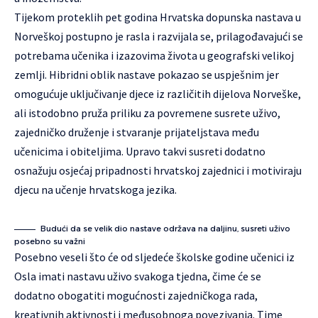
Tijekom proteklih pet godina Hrvatska dopunska nastava u
Norveškoj postupno je rasla i razvijala se, prilagođavajući se
potrebama učenika i izazovima života u geografski velikoj
zemlji. Hibridni oblik nastave pokazao se uspješnim jer
omogućuje uključivanje djece iz različitih dijelova Norveške,
ali istodobno pruža priliku za povremene susrete uživo,
zajedničko druženje i stvaranje prijateljstava među
učenicima i obiteljima. Upravo takvi susreti dodatno
osnažuju osjećaj pripadnosti hrvatskoj zajednici i motiviraju
djecu na učenje hrvatskoga jezika.
Budući da se velik dio nastave održava na daljinu, susreti uživo
posebno su važni
Posebno veseli što će od sljedeće školske godine učenici iz
Osla imati nastavu uživo svakoga tjedna, čime će se
dodatno obogatiti mogućnosti zajedničkoga rada,
kreativnih aktivnosti i međusobnoga povezivanja. Time