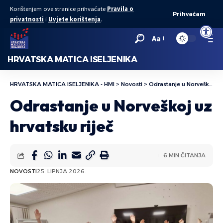
Korištenjem ove stranice prihvaćate
Pravila o
Prihvaćam
privatnosti
i
Uvjete korištenja
.
Open to
Aa
HRVATSKA MATICA ISELJENIKA
HRVATSKA MATICA ISELJENIKA - HMI
>
Novosti
>
Odrastanje u Norveškoj uz hrvatsku riječ
Odrastanje u Norveškoj uz
hrvatsku riječ
6 MIN ČITANJA
NOVOSTI
25. LIPNJA 2026.