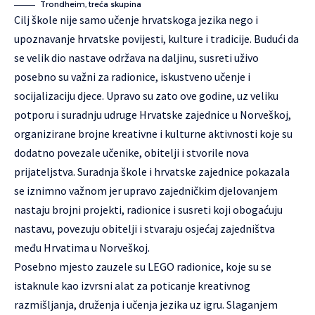
Trondheim, treća skupina
Cilj škole nije samo učenje hrvatskoga jezika nego i
upoznavanje hrvatske povijesti, kulture i tradicije. Budući da
se velik dio nastave održava na daljinu, susreti uživo
posebno su važni za radionice, iskustveno učenje i
socijalizaciju djece. Upravo su zato ove godine, uz veliku
potporu i suradnju udruge Hrvatske zajednice u Norveškoj,
organizirane brojne kreativne i kulturne aktivnosti koje su
dodatno povezale učenike, obitelji i stvorile nova
prijateljstva. Suradnja škole i hrvatske zajednice pokazala
se iznimno važnom jer upravo zajedničkim djelovanjem
nastaju brojni projekti, radionice i susreti koji obogaćuju
nastavu, povezuju obitelji i stvaraju osjećaj zajedništva
među Hrvatima u Norveškoj.
Posebno mjesto zauzele su LEGO radionice, koje su se
istaknule kao izvrsni alat za poticanje kreativnog
razmišljanja, druženja i učenja jezika uz igru. Slaganjem