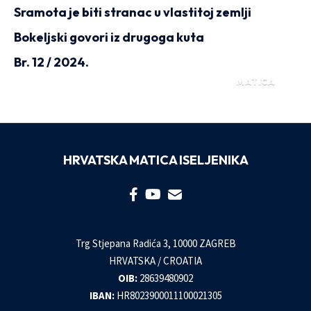
Sramota je biti stranac u vlastitoj zemlji
Bokeljski govori iz drugoga kuta
Br. 12 / 2024.
MATICA
HRVATSKA MATICA ISELJENIKA
Trg Stjepana Radića 3, 10000 ZAGREB
HRVATSKA / CROATIA
OIB:
28639480902
IBAN:
HR8023900011100021305