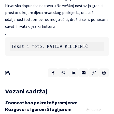
Hrvatska dopunska nastava u Norveškoj nastavlja graditi
prostor u kojem djeca hrvatskog podrijetla, unatoč
udaljenosti od domovine, mogu učiti, družiti se i s ponosom
čuvati hrvatski jezik i kulturu.
.
Tekst i foto: MATEJA KELEMENIĆ
Vezani sadržaj
Znanost kao pokretač promjena:
Razgovor s Igorom Štagljarom
ČLANAK