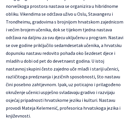
norveškoga prostora nastava se organizira u hibridnome
obliku. Vikendima se održava uživo u Oslu, Stavangeru i
Trondheimu, gradovima s brojnijom hrvatskom zajednicom
i većim brojem učenika, dok se tijekom tjedna nastava
održava na daljinu za svu djecu uključenu u program. Nastavi
se ove godine priključilo sedamdesetak učenika, a hrvatsku
dopunsku nastavu redovito pohađa oko šezdeset djece i
mladih u dobi od pet do devetnaest godina. U istoj
nastavnoj skupini često zajedno uče mlađi i stariji učenici,
različitoga predznanja i jezičnih sposobnosti, što nastavu
čini posebno zahtjevnom. Ipak, uz poticajno i prilagođeno
okruženje učenici uspješno svladavaju gradivo i razvijaju
osjećaj pripadnosti hrvatskome jeziku i kulturi. Nastavu
provodi Mateja Kelemenić, profesorica hrvatskoga jezika i
književnosti.