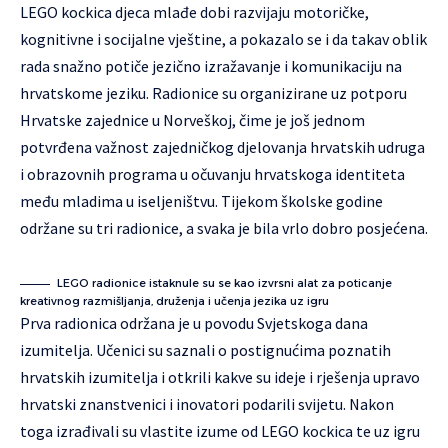
LEGO kockica djeca mlađe dobi razvijaju motoričke,
kognitivne i socijalne vještine, a pokazalo se i da takav oblik
rada snažno potiče jezično izražavanje i komunikaciju na
hrvatskome jeziku. Radionice su organizirane uz potporu
Hrvatske zajednice u Norveškoj, čime je još jednom
potvrđena važnost zajedničkog djelovanja hrvatskih udruga
i obrazovnih programa u očuvanju hrvatskoga identiteta
među mladima u iseljeništvu. Tijekom školske godine
održane su tri radionice, a svaka je bila vrlo dobro posjećena.
LEGO radionice istaknule su se kao izvrsni alat za poticanje
kreativnog razmišljanja, druženja i učenja jezika uz igru
Prva radionica održana je u povodu Svjetskoga dana
izumitelja. Učenici su saznali o postignućima poznatih
hrvatskih izumitelja i otkrili kakve su ideje i rješenja upravo
hrvatski znanstvenici i inovatori podarili svijetu. Nakon
toga izrađivali su vlastite izume od LEGO kockica te uz igru