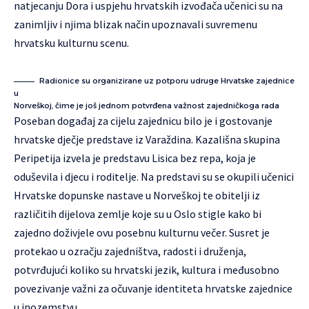
natjecanju Dora i uspjehu hrvatskih izvođača učenici su na
zanimljiv i njima blizak način upoznavali suvremenu
hrvatsku kulturnu scenu.
Radionice su organizirane uz potporu udruge Hrvatske zajednice
u
Norveškoj, čime je još jednom potvrđena važnost zajedničkoga rada
Poseban događaj za cijelu zajednicu bilo je i gostovanje
hrvatske dječje predstave iz Varaždina. Kazališna skupina
Peripetija izvela je predstavu Lisica bez repa, koja je
oduševila i djecu i roditelje. Na predstavi su se okupili učenici
Hrvatske dopunske nastave u Norveškoj te obitelji iz
različitih dijelova zemlje koje su u Oslo stigle kako bi
zajedno doživjele ovu posebnu kulturnu večer. Susret je
protekao u ozračju zajedništva, radosti i druženja,
potvrđujući koliko su hrvatski jezik, kultura i međusobno
povezivanje važni za očuvanje identiteta hrvatske zajednice
u inozemstvu.