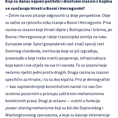
Koji su danas najveći politički i društveni izazovi s kojima
se suočavaju Hrvati u Bosni i Hercegovini?
—Želim na ovo pitanje odgovoriti iz dvije perspektive. Obje
su važne za cjelovitu sliku stanja u Bosni i Hercegovini. Prva
razina su izazovi koje Hrvati dijele s Bošnjacima i Srbima, jer
Bosna i Hercegovina je i dalje tranzicijska zemlja na rubu
Europske unije. Spori gospodarski rast znači sporiji rast
životnog standarda, institucije koje se još izgrađuju,
pravosuđe u koje treba vratiti povjerenje, infrastruktura
koja kasni i sve utječe na sva tri naroda. To su izazovi koje
nećemo riješiti jedni protiv drugih. Druga razina su izazovi
specifični za Hrvate, i tu su dva ključna. Prvi je demografski
— kao najmalobrojniji konstitutivni narod i to nas čini
iznimno pozornim u pristupu zaštitnim mehanizmima
kolektivnih prava. Drugi je ustavni — vratiti u funkciju
power-sharing
mehanizme koji su bili dio Daytonskog i
Washingtonskog sporazuma, a koje su kasnije intervencije