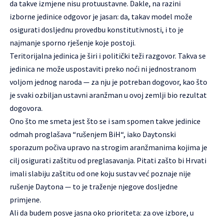
da takve izmjene nisu protuustavne. Dakle, na razini
izborne jedinice odgovor je jasan: da, takav model može
osigurati dosljednu provedbu konstitutivnosti, i to je
najmanje sporno rješenje koje postoji.
Teritorijalna jedinica je širi i politički teži razgovor. Takva se
jedinica ne može uspostaviti preko noći ni jednostranom
voljom jednog naroda — za nju je potreban dogovor, kao što
je svaki ozbiljan ustavni aranžman u ovoj zemlji bio rezultat
dogovora.
Ono što me smeta jest što se i sam spomen takve jedinice
odmah proglašava “rušenjem BiH“, iako Daytonski
sporazum počiva upravo na strogim aranžmanima kojima je
cilj osigurati zaštitu od preglasavanja. Pitati zašto bi Hrvati
imali slabiju zaštitu od one koju sustav već poznaje nije
rušenje Daytona — to je traženje njegove dosljedne
primjene.
Ali da budem posve jasna oko prioriteta: za ove izbore, u