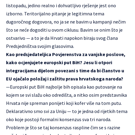
listopadu, jedino realno i dohvatljivo rješenje jest ono
izborno. Teritorijalno pitanje je legitimna tema
dugoročnog dogovora, no ja se ne bavim u kampanji nečim
što se neće dogoditi u ovom ciklusu. Bavim se onim što je
ostvarivo — a to je da Hrvati napokon biraju svog člana
Predsjedništva svojim glasovima.
Kao predsjedateljica Povjerenstva za vanjske poslove,
kako ocjenjujete europski put BiH? Jesu li otpori
integracijama dijelom povezani s time da bi članstvo u
EU ojačalo položaj i zaštitu prava hrvatskoga naroda?
—Europski put BiH najbolje bih opisala kao putovanje na
kojem se svi slažu oko odredišta, a nitko osim predstavnika
Hrvata nije spreman ponijeti koji kofer više na tom putu.
Deklarativno smo svi za Uniju — to je jedna od rijetkih tema
oko koje postoji formalni konsenzus sva tri naroda.
Problem je što se taj konsenzus raspline čim se s razine