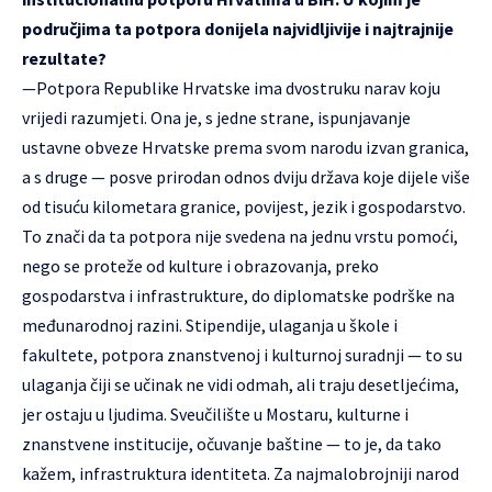
područjima ta potpora donijela najvidljivije i najtrajnije
rezultate?
—Potpora Republike Hrvatske ima dvostruku narav koju
vrijedi razumjeti. Ona je, s jedne strane, ispunjavanje
ustavne obveze Hrvatske prema svom narodu izvan granica,
a s druge — posve prirodan odnos dviju država koje dijele više
od tisuću kilometara granice, povijest, jezik i gospodarstvo.
To znači da ta potpora nije svedena na jednu vrstu pomoći,
nego se proteže od kulture i obrazovanja, preko
gospodarstva i infrastrukture, do diplomatske podrške na
međunarodnoj razini. Stipendije, ulaganja u škole i
fakultete, potpora znanstvenoj i kulturnoj suradnji — to su
ulaganja čiji se učinak ne vidi odmah, ali traju desetljećima,
jer ostaju u ljudima. Sveučilište u Mostaru, kulturne i
znanstvene institucije, očuvanje baštine — to je, da tako
kažem, infrastruktura identiteta. Za najmalobrojniji narod