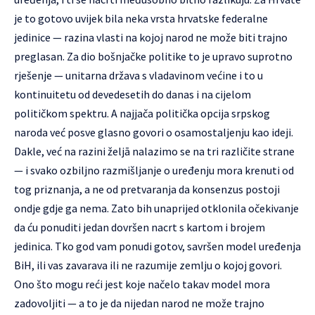
je to gotovo uvijek bila neka vrsta hrvatske federalne
jedinice — razina vlasti na kojoj narod ne može biti trajno
preglasan. Za dio bošnjačke politike to je upravo suprotno
rješenje — unitarna država s vladavinom većine i to u
kontinuitetu od devedesetih do danas i na cijelom
političkom spektru. A najjača politička opcija srpskog
naroda već posve glasno govori o osamostaljenju kao ideji.
Dakle, već na razini željā nalazimo se na tri različite strane
— i svako ozbiljno razmišljanje o uređenju mora krenuti od
tog priznanja, a ne od pretvaranja da konsenzus postoji
ondje gdje ga nema. Zato bih unaprijed otklonila očekivanje
da ću ponuditi jedan dovršen nacrt s kartom i brojem
jedinica. Tko god vam ponudi gotov, savršen model uređenja
BiH, ili vas zavarava ili ne razumije zemlju o kojoj govori.
Ono što mogu reći jest koje načelo takav model mora
zadovoljiti — a to je da nijedan narod ne može trajno