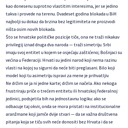
kao donesenu suprotno vlastitim interesima, jer se jedino
takva i provede na terenu. Dvadeset godina blokada u BiH
najbolji su dokaz da brzina bez legitimiteta ne proizvodi
ništa osim novih blokada.
Što se hrvatske političke pozicije tiče, ona ne traži nikakav
privilegij iznad druga dva naroda — traži simetriju. Srbi
imaju svoj entitet u kojem se osjećaju zaštićeno; Bošnjaci su
većina u Federaciji. Hrvati su jedini narod koji nema razinu
vlasti na kojoj su sigurni da neće biti preglasani. Bilo koji
model koji tu asimetriju ispravi za mene je prihvatljiv.
Ne držim se ja ni jedne karte; držim se načela. Ako nekoga
frustriraju priče o trećem entitetu ili hrvatskoj federalnoj
jedinici, podsjetila bih na jednostavnu logiku: ako se
odbacuje taj okvir, onda se mora pristati na institucionalne
aranžmane koji jamče dvije stvari — da se važna društvena
pitanja koja se tiču svih neće donositi bez Hrvata i da se