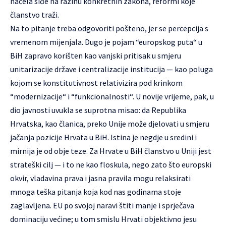
načela siđe na razinu konkretnih zakona, reformi koje
članstvo traži.
Na to pitanje treba odgovoriti pošteno, jer se percepcija s
vremenom mijenjala. Dugo je pojam “europskog puta“ u
BiH zapravo korišten kao vanjski pritisak u smjeru
unitarizacije države i centralizacije institucija — kao poluga
kojom se konstitutivnost relativizira pod krinkom
“modernizacije“ i “funkcionalnosti“. U novije vrijeme, pak, u
dio javnosti uvukla se suprotna misao: da Republika
Hrvatska, kao članica, preko Unije može djelovati u smjeru
jačanja pozicije Hrvata u BiH. Istina je negdje u sredini i
mirnija je od obje teze. Za Hrvate u BiH članstvo u Uniji jest
strateški cilj — i to ne kao floskula, nego zato što europski
okvir, vladavina prava i jasna pravila mogu relaksirati
mnoga teška pitanja koja kod nas godinama stoje
zaglavljena. EU po svojoj naravi štiti manje i sprječava
dominaciju većine; u tom smislu Hrvati objektivno jesu