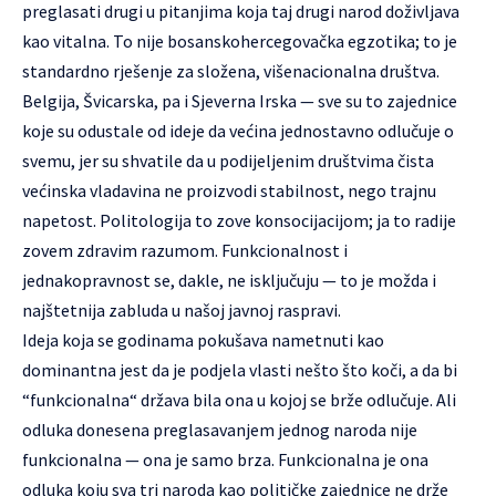
preglasati drugi u pitanjima koja taj drugi narod doživljava
kao vitalna. To nije bosanskohercegovačka egzotika; to je
standardno rješenje za složena, višenacionalna društva.
Belgija, Švicarska, pa i Sjeverna Irska — sve su to zajednice
koje su odustale od ideje da većina jednostavno odlučuje o
svemu, jer su shvatile da u podijeljenim društvima čista
većinska vladavina ne proizvodi stabilnost, nego trajnu
napetost. Politologija to zove konsocijacijom; ja to radije
zovem zdravim razumom. Funkcionalnost i
jednakopravnost se, dakle, ne isključuju — to je možda i
najštetnija zabluda u našoj javnoj raspravi.
Ideja koja se godinama pokušava nametnuti kao
dominantna jest da je podjela vlasti nešto što koči, a da bi
“funkcionalna“ država bila ona u kojoj se brže odlučuje. Ali
odluka donesena preglasavanjem jednog naroda nije
funkcionalna — ona je samo brza. Funkcionalna je ona
odluka koju sva tri naroda kao političke zajednice ne drže