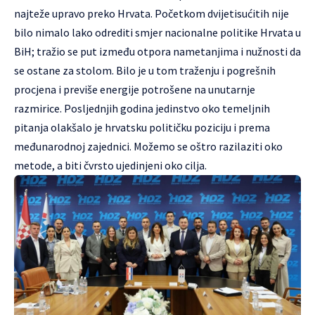
najteže upravo preko Hrvata. Početkom dvijetisućitih nije
bilo nimalo lako odrediti smjer nacionalne politike Hrvata u
BiH; tražio se put između otpora nametanjima i nužnosti da
se ostane za stolom. Bilo je u tom traženju i pogrešnih
procjena i previše energije potrošene na unutarnje
razmirice. Posljednjih godina jedinstvo oko temeljnih
pitanja olakšalo je hrvatsku političku poziciju i prema
međunarodnoj zajednici. Možemo se oštro razilaziti oko
metode, a biti čvrsto ujedinjeni oko cilja.