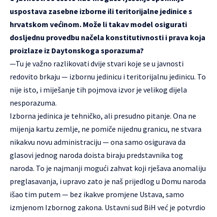
uspostava zasebne izborne ili teritorijalne jedinice s
hrvatskom većinom. Može li takav model osigurati
dosljednu provedbu načela konstitutivnosti i prava koja
proizlaze iz Daytonskoga sporazuma?
—Tu je važno razlikovati dvije stvari koje se u javnosti
redovito brkaju — izbornu jedinicu i teritorijalnu jedinicu. To
nije isto, i miješanje tih pojmova izvor je velikog dijela
nesporazuma.
Izborna jedinica je tehničko, ali presudno pitanje. Ona ne
mijenja kartu zemlje, ne pomiče nijednu granicu, ne stvara
nikakvu novu administraciju — ona samo osigurava da
glasovi jednog naroda doista biraju predstavnika tog
naroda. To je najmanji mogući zahvat koji rješava anomaliju
preglasavanja, i upravo zato je naš prijedlog u Domu naroda
išao tim putem — bez ikakve promjene Ustava, samo
izmjenom Izbornog zakona. Ustavni sud BiH već je potvrdio