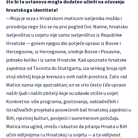
što bi ta ustanova mogla dodatno učiniti na očuvanju
hrvatskoga identiteta?
—Moja je veza s Hrvatskom maticom iseljenika možda i
prirodnija nego što se na prvi pogled čini. Naime, hrvatsko
iseljeništvo u svijetu nije samo iseljeništvo iz Republike
Hrvatske — golem njegov dio potječe upravo iz Bosne i
Hercegovine, iz Hercegovine, srednje Bosne i Posavine,
jednako koliko i iz same Hrvatske. Kad upoznate hrvatske
zajednice od Toronta do Stuttgarta, iza velikog broja njih
stoji obitelj koja je krenula s ovih naših prostora. Zato rad
Matice nama nije apstraktan; on se vrlo često tiče upravo
naših ljudi i naših obitelji koje su odavde otišle u svijet.
Konkretno: više programa, gostovanja, nakladničkih i
istraživačkih projekata posvećenih baš hrvatskoj zajednici u
BiH, njezinoj kulturi, povijesti i suvremenom položaju.
Matica ima ugled, mrežu i iskustvo da pitanja Hrvata u BiH
učini vidljivijima i u Hrvatskoj i u svijetu — a ta vidljivost