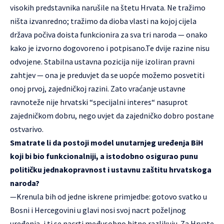
visokih predstavnika narušile na štetu Hrvata. Ne tražimo
ništa izvanredno; tražimo da dioba vlasti na kojoj cijela
država počiva doista funkcionira za sva tri naroda — onako
kako je izvorno dogovoreno i potpisano.Te dvije razine nisu
odvojene. Stabilna ustavna pozicija nije izoliran pravni
zahtjev — ona je preduvjet da se uopće možemo posvetiti
onoj prvoj, zajedničkoj razini. Zato vraćanje ustavne
ravnoteže nije hrvatski “specijalni interes“ nasuprot
zajedničkom dobru, nego uvjet da zajedničko dobro postane
ostvarivo.
Smatrate li da postoji model unutarnjeg uređenja BiH
koji bi bio funkcionalniji, a istodobno osigurao punu
političku jednakopravnost i ustavnu zaštitu hrvatskoga
naroda?
—Krenula bih od jedne iskrene primjedbe: gotovo svatko u
Bosni i Hercegovini u glavi nosi svoj nacrt poželjnog
uređenja, i ti se nacrti međusobno bitno razlikuju. Za Hrvate