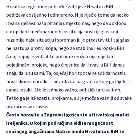
Hrvatska legitimne političke zahtjeve Hrvata u BiH
podržava dosljedno i odmjereno. Nije riječ o tome da netko
izvana rješava naša pitanja umjesto nas, nego da u sklopu
europskih i međunarodnih institucija postoji glas koji
razumije našu situaciju i spreman ju je predstaviti. I taj glas
ne nastupa protiv ikoga, nego za stabilnu i europsku BiH.
A najtrajniji rezultat te potpore možda nije nijedan
pojedinačni projekt, nego činjenica da Hrvati u BiH danas
znaju da nisu sami. Taj osjećaj horizontalne solidarnosti u
hrvatskome narodu — bez obzira na granice koje ga dijele —
danas je jak i, što je jednako važno, politički artikuliran.
Teško ga je iskazati u brojkama, ali je možda važniji od svake
proračunske stavke.
Često boravite u Zagrebu i gošća ste u Hrvatskoj matici
iseljenika. U kojim područjima vidite mogućnost
snažnijeg angažmana Matice među Hrvatima u BiH te