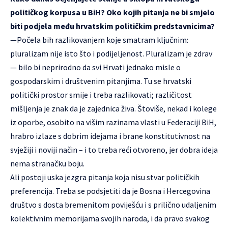
političkog korpusa u BiH? Oko kojih pitanja ne bi smjelo
biti podjela među hrvatskim političkim predstavnicima?
—Počela bih razlikovanjem koje smatram ključnim:
pluralizam nije isto što i podijeljenost. Pluralizam je zdrav
— bilo bi neprirodno da svi Hrvati jednako misle o
gospodarskim i društvenim pitanjima. Tu se hrvatski
politički prostor smije i treba razlikovati; različitost
mišljenja je znak da je zajednica živa. Štoviše, nekad i kolege
iz oporbe, osobito na višim razinama vlasti u Federaciji BiH,
hrabro izlaze s dobrim idejama i brane konstitutivnost na
svježiji i noviji način – i to treba reći otvoreno, jer dobra ideja
nema stranačku boju.
Ali postoji uska jezgra pitanja koja nisu stvar političkih
preferencija. Treba se podsjetiti da je Bosna i Hercegovina
društvo s dosta bremenitom poviješću i s prilično udaljenim
kolektivnim memorijama svojih naroda, i da pravo svakog