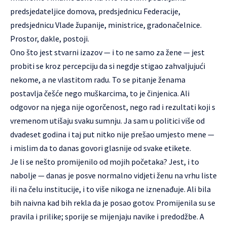
predsjedateljice domova, predsjednicu Federacije,
predsjednicu Vlade županije, ministrice, gradonačelnice.
Prostor, dakle, postoji.
Ono što jest stvarni izazov — i to ne samo za žene — jest
probiti se kroz percepciju da si negdje stigao zahvaljujući
nekome, a ne vlastitom radu. To se pitanje ženama
postavlja češće nego muškarcima, to je činjenica. Ali
odgovor na njega nije ogorčenost, nego rad i rezultati koji s
vremenom utišaju svaku sumnju. Ja sam u politici više od
dvadeset godina i taj put nitko nije prešao umjesto mene —
i mislim da to danas govori glasnije od svake etikete.
Je li se nešto promijenilo od mojih početaka? Jest, i to
nabolje — danas je posve normalno vidjeti ženu na vrhu liste
ili na čelu institucije, i to više nikoga ne iznenađuje. Ali bila
bih naivna kad bih rekla da je posao gotov. Promijenila su se
pravila i prilike; sporije se mijenjaju navike i predodžbe. A