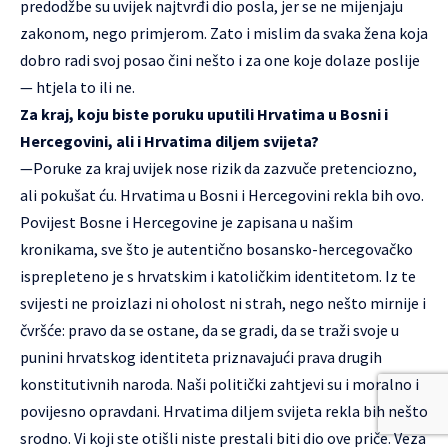
predodžbe su uvijek najtvrđi dio posla, jer se ne mijenjaju
zakonom, nego primjerom. Zato i mislim da svaka žena koja
dobro radi svoj posao čini nešto i za one koje dolaze poslije
— htjela to ili ne.
Za kraj, koju biste poruku uputili Hrvatima u Bosni i
Hercegovini, ali i Hrvatima diljem svijeta?
—Poruke za kraj uvijek nose rizik da zazvuče pretenciozno,
ali pokušat ću. Hrvatima u Bosni i Hercegovini rekla bih ovo.
Povijest Bosne i Hercegovine je zapisana u našim
kronikama, sve što je autentično bosansko-hercegovačko
isprepleteno je s hrvatskim i katoličkim identitetom. Iz te
svijesti ne proizlazi ni oholost ni strah, nego nešto mirnije i
čvršće: pravo da se ostane, da se gradi, da se traži svoje u
punini hrvatskog identiteta priznavajući prava drugih
konstitutivnih naroda. Naši politički zahtjevi su i moralno i
povijesno opravdani. Hrvatima diljem svijeta rekla bih nešto
srodno. Vi koji ste otišli niste prestali biti dio ove priče. Veza