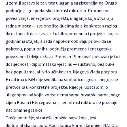
u zemlji upravo je ta vrsta ulaganja egzistencijalna. Drugo
područje je gospodarsko i infrastrukturno. Prometno
povezivanje, energetski projekti, ulaganja koja otvaraju
radna mjesta — sve ono što ljudima daje konkretan razlog
da ostanu ili da se vrate. Tu bih spomenula i projekte koji su
godinama stajali, a sada napokon dobivaju priliku da se
pokrenu, poput onih u području prometne i energetske
povezanosti dviju država. Premijer Plenković pokazao je tu i
dosljednost i diplomatsku vještinu — sustavno, bez buke i
bez populizma, ali vrlo učinkovito. Njegova Vlada potporu
Hrvatima u BiH nije svodila na simbolične geste, nego ju je
pretvorila u konkretne projekte. Riječ je, uostalom, o
ulaganjima od kojih korist nema samo hrvatski narod, nego
cijela Bosna i Hercegovina — jer infrastruktura ne poznaje
nacionalne granice.
Treće područje, strateški možda najvažnije, jest
diplomatska potpora. Kao članica Europske unije i NATO-a,