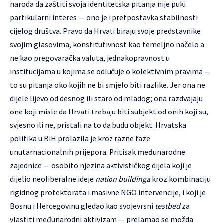
naroda da zaštiti svoja identitetska pitanja nije puki
partikularni interes — ono je i pretpostavka stabilnosti
cijelog društva. Pravo da Hrvati biraju svoje predstavnike
svojim glasovima, konstitutivnost kao temeljno načelo a
ne kao pregovaračka valuta, jednakopravnost u
institucijama u kojima se odlučuje o kolektivnim pravima —
to su pitanja oko kojih ne bi smjelo biti razlike. Jer ona ne
dijele lijevo od desnog ili staro od mladog; ona razdvajaju
one koji misle da Hrvati trebaju biti subjekt od onih koji su,
svjesno ili ne, pristali na to da budu objekt. Hrvatska
politika u BiH prolazila je kroz razne faze
unutarnacionalnih prijepora. Pritisak međunarodne
zajednice — osobito njezina aktivističkog dijela koji je
dijelio neoliberalne ideje
nation buildinga
kroz kombinaciju
rigidnog protektorata i masivne NGO intervencije, i koji je
Bosnu i Hercegovinu gledao kao svojevrsni
testbed
za
vlastiti međunarodni aktivizam — prelamao se možda