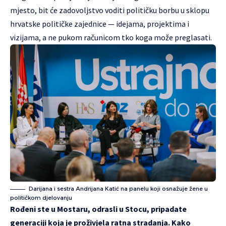
mjesto, bit će zadovoljstvo voditi političku borbu u sklopu
hrvatske političke zajednice — idejama, projektima i
vizijama, a ne pukom računicom tko koga može preglasati.
Darijana i sestra Andrijana Katić na panelu koji osnažuje žene u
političkom djelovanju
Rođeni ste u Mostaru, odrasli u Stocu, pripadate
generaciji koja je proživjela ratna stradanja. Kako