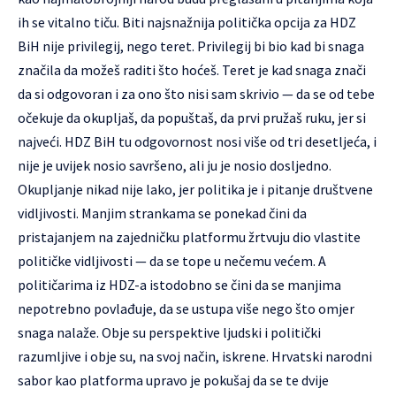
ih se vitalno tiču. Biti najsnažnija politička opcija za HDZ
BiH nije privilegij, nego teret. Privilegij bi bio kad bi snaga
značila da možeš raditi što hoćeš. Teret je kad snaga znači
da si odgovoran i za ono što nisi sam skrivio — da se od tebe
očekuje da okupljaš, da popuštaš, da prvi pružaš ruku, jer si
najveći. HDZ BiH tu odgovornost nosi više od tri desetljeća, i
nije je uvijek nosio savršeno, ali ju je nosio dosljedno.
Okupljanje nikad nije lako, jer politika je i pitanje društvene
vidljivosti. Manjim strankama se ponekad čini da
pristajanjem na zajedničku platformu žrtvuju dio vlastite
političke vidljivosti — da se tope u nečemu većem. A
političarima iz HDZ-a istodobno se čini da se manjima
nepotrebno povlađuje, da se ustupa više nego što omjer
snaga nalaže. Obje su perspektive ljudski i politički
razumljive i obje su, na svoj način, iskrene. Hrvatski narodni
sabor kao platforma upravo je pokušaj da se te dvije