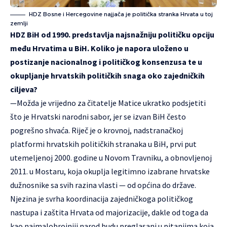
HDZ Bosne i Hercegovine najjača je politička stranka Hrvata u toj
zemlji
HDZ BiH od 1990. predstavlja najsnažniju političku opciju
među Hrvatima u BiH. Koliko je napora uloženo u
postizanje nacionalnog i političkog konsenzusa te u
okupljanje hrvatskih političkih snaga oko zajedničkih
ciljeva?
—Možda je vrijedno za čitatelje Matice ukratko podsjetiti
što je Hrvatski narodni sabor, jer se izvan BiH često
pogrešno shvaća. Riječ je o krovnoj, nadstranačkoj
platformi hrvatskih političkih stranaka u BiH, prvi put
utemeljenoj 2000. godine u Novom Travniku, a obnovljenoj
2011. u Mostaru, koja okuplja legitimno izabrane hrvatske
dužnosnike sa svih razina vlasti — od općina do države.
Njezina je svrha koordinacija zajedničkoga političkog
nastupa i zaštita Hrvata od majorizacije, dakle od toga da
kao najmalobrojniji narod budu preglasani u pitanjima koja