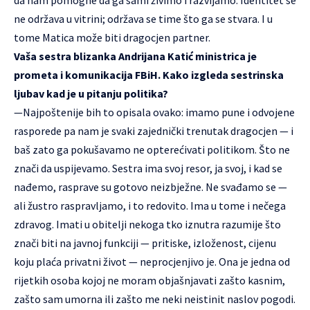
ne održava u vitrini; održava se time što ga se stvara. I u
tome Matica može biti dragocjen partner.
Vaša sestra blizanka Andrijana Katić ministrica je
prometa i komunikacija FBiH. Kako izgleda sestrinska
ljubav kad je u pitanju politika?
—Najpoštenije bih to opisala ovako: imamo pune i odvojene
rasporede pa nam je svaki zajednički trenutak dragocjen — i
baš zato ga pokušavamo ne opterećivati politikom. Što ne
znači da uspijevamo. Sestra ima svoj resor, ja svoj, i kad se
nađemo, rasprave su gotovo neizbježne. Ne svađamo se —
ali žustro raspravljamo, i to redovito. Ima u tome i nečega
zdravog. Imati u obitelji nekoga tko iznutra razumije što
znači biti na javnoj funkciji — pritiske, izloženost, cijenu
koju plaća privatni život — neprocjenjivo je. Ona je jedna od
rijetkih osoba kojoj ne moram objašnjavati zašto kasnim,
zašto sam umorna ili zašto me neki neistinit naslov pogodi.