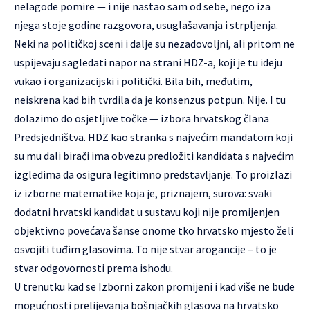
nelagode pomire — i nije nastao sam od sebe, nego iza
njega stoje godine razgovora, usuglašavanja i strpljenja.
Neki na političkoj sceni i dalje su nezadovoljni, ali pritom ne
uspijevaju sagledati napor na strani HDZ-a, koji je tu ideju
vukao i organizacijski i politički. Bila bih, međutim,
neiskrena kad bih tvrdila da je konsenzus potpun. Nije. I tu
dolazimo do osjetljive točke — izbora hrvatskog člana
Predsjedništva. HDZ kao stranka s najvećim mandatom koji
su mu dali birači ima obvezu predložiti kandidata s najvećim
izgledima da osigura legitimno predstavljanje. To proizlazi
iz izborne matematike koja je, priznajem, surova: svaki
dodatni hrvatski kandidat u sustavu koji nije promijenjen
objektivno povećava šanse onome tko hrvatsko mjesto želi
osvojiti tuđim glasovima. To nije stvar arogancije – to je
stvar odgovornosti prema ishodu.
U trenutku kad se Izborni zakon promijeni i kad više ne bude
mogućnosti prelijevanja bošnjačkih glasova na hrvatsko