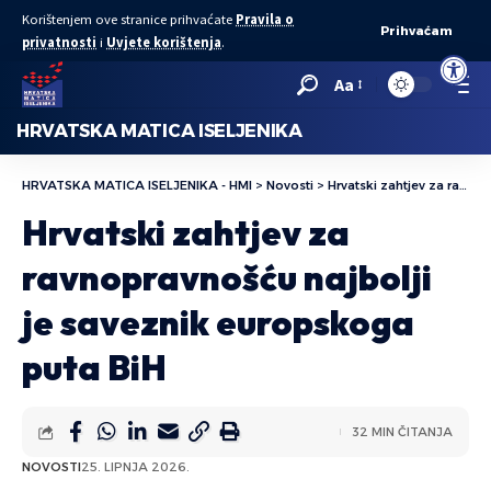
Korištenjem ove stranice prihvaćate
Pravila o
Prihvaćam
privatnosti
i
Uvjete korištenja
.
Open to
Aa
HRVATSKA MATICA ISELJENIKA
HRVATSKA MATICA ISELJENIKA - HMI
>
Novosti
>
Hrvatski zahtjev za ravnopravnošću najbolji je saveznik europskoga puta BiH
Hrvatski zahtjev za
ravnopravnošću najbolji
je saveznik europskoga
puta BiH
32 MIN ČITANJA
NOVOSTI
25. LIPNJA 2026.