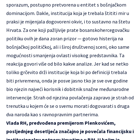
sporazum, postupno pretvorena u entitet s bošnjačkom
dominacijom. Dakle, institucija koja je trebala štititi mir u
praksi je mijenjala dogovoreni okvir, i to sustavno na štetu
Hrvata. Za one koji pažljivije prate bosanskohercegovačku
politiku ovih je dana zoran prizor — gotovo histerija na
bošnjačkoj političkoj, ali i široj društvenoj sceni, oko same
mogućnosti smanjenja ovlasti visokog predstavnika. Ta
reakcija govori više od bilo kakve analize. Jer kad se netko
toliko grčevito drži institucije koja bi po definiciji trebala
biti privremena, onda je posve jasno tko je sve ove godine
bio njezin najveći korisnik i dobitnik snažne međunarodne
intervencije. Strah od njezina povlačenja zapravo je strah od
trenutka u kojem će se o svemu morati dogovarati s druga
dva naroda kao s ravnopravnim partnerima.
Vlada RH, predvođena premijerom Plenkovićem,
posljednjeg desetljeća značajno je povećala financijsku i
institucionalnu potporu Hrvatima u BiH. U kojim je