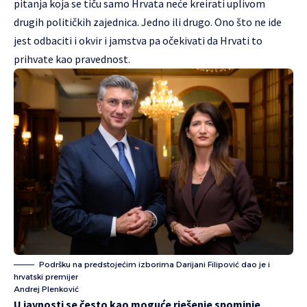
pitanja koja se tiču samo Hrvata neće kreirati uplivom
drugih političkih zajednica. Jedno ili drugo. Ono što ne ide
jest odbaciti i okvir i jamstva pa očekivati da Hrvati to
prihvate kao pravednost.
Podršku na predstojećim izborima Darijani Filipović dao je i
hrvatski premijer
Andrej Plenković
U javnosti se često kao moguće rješenje spominje