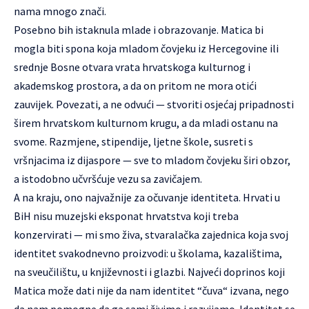
nama mnogo znači.
Posebno bih istaknula mlade i obrazovanje. Matica bi
mogla biti spona koja mladom čovjeku iz Hercegovine ili
srednje Bosne otvara vrata hrvatskoga kulturnog i
akademskog prostora, a da on pritom ne mora otići
zauvijek. Povezati, a ne odvući — stvoriti osjećaj pripadnosti
širem hrvatskom kulturnom krugu, a da mladi ostanu na
svome. Razmjene, stipendije, ljetne škole, susreti s
vršnjacima iz dijaspore — sve to mladom čovjeku širi obzor,
a istodobno učvršćuje vezu sa zavičajem.
A na kraju, ono najvažnije za očuvanje identiteta. Hrvati u
BiH nisu muzejski eksponat hrvatstva koji treba
konzervirati — mi smo živa, stvaralačka zajednica koja svoj
identitet svakodnevno proizvodi: u školama, kazalištima,
na sveučilištu, u književnosti i glazbi. Najveći doprinos koji
Matica može dati nije da nam identitet “čuva“ izvana, nego
da nam pomogne da ga sami živimo i razvijamo. Identitet se