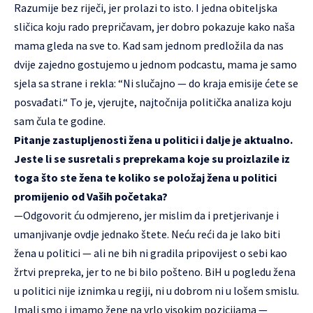
Razumije bez riječi, jer prolazi to isto. I jedna obiteljska
sličica koju rado prepričavam, jer dobro pokazuje kako naša
mama gleda na sve to. Kad sam jednom predložila da nas
dvije zajedno gostujemo u jednom podcastu, mama je samo
sjela sa strane i rekla: “Ni slučajno — do kraja emisije ćete se
posvađati.“ To je, vjerujte, najtočnija politička analiza koju
sam čula te godine.
Pitanje zastupljenosti žena u politici i dalje je aktualno.
Jeste li se susretali s preprekama koje su proizlazile iz
toga što ste žena te koliko se položaj žena u politici
promijenio od Vaših početaka?
—Odgovorit ću odmjereno, jer mislim da i pretjerivanje i
umanjivanje ovdje jednako štete. Neću reći da je lako biti
žena u politici — ali ne bih ni gradila pripovijest o sebi kao
žrtvi prepreka, jer to ne bi bilo pošteno. BiH u pogledu žena
u politici nije iznimka u regiji, ni u dobrom ni u lošem smislu.
Imali smo i imamo žene na vrlo visokim pozicijama —