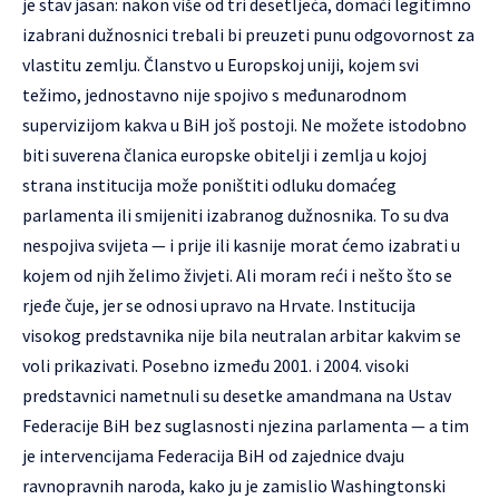
je stav jasan: nakon više od tri desetljeća, domaći legitimno
izabrani dužnosnici trebali bi preuzeti punu odgovornost za
vlastitu zemlju. Članstvo u Europskoj uniji, kojem svi
težimo, jednostavno nije spojivo s međunarodnom
supervizijom kakva u BiH još postoji. Ne možete istodobno
biti suverena članica europske obitelji i zemlja u kojoj
strana institucija može poništiti odluku domaćeg
parlamenta ili smijeniti izabranog dužnosnika. To su dva
nespojiva svijeta — i prije ili kasnije morat ćemo izabrati u
kojem od njih želimo živjeti. Ali moram reći i nešto što se
rjeđe čuje, jer se odnosi upravo na Hrvate. Institucija
visokog predstavnika nije bila neutralan arbitar kakvim se
voli prikazivati. Posebno između 2001. i 2004. visoki
predstavnici nametnuli su desetke amandmana na Ustav
Federacije BiH bez suglasnosti njezina parlamenta — a tim
je intervencijama Federacija BiH od zajednice dvaju
ravnopravnih naroda, kako ju je zamislio Washingtonski