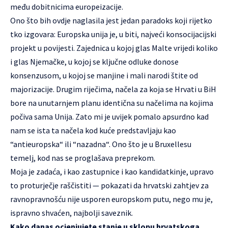
među dobitnicima europeizacije.
Ono što bih ovdje naglasila jest jedan paradoks koji rijetko
tko izgovara: Europska unija je, u biti, najveći konsocijacijski
projekt u povijesti. Zajednica u kojoj glas Malte vrijedi koliko
i glas Njemačke, u kojoj se ključne odluke donose
konsenzusom, u kojoj se manjine i mali narodi štite od
majorizacije. Drugim riječima, načela za koja se Hrvati u BiH
bore na unutarnjem planu identična su načelima na kojima
počiva sama Unija. Zato mi je uvijek pomalo apsurdno kad
nam se ista ta načela kod kuće predstavljaju kao
“antieuropska“ ili “nazadna“. Ono što je u Bruxellesu
temelj, kod nas se proglašava preprekom.
Moja je zadaća, i kao zastupnice i kao kandidatkinje, upravo
to proturječje raščistiti — pokazati da hrvatski zahtjev za
ravnopravnošću nije usporen europskom putu, nego mu je,
ispravno shvaćen, najbolji saveznik.
Kako danas ocjenjujete stanje u sklopu hrvatskoga