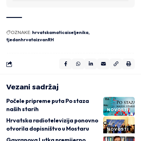
OZNAKE:
hrvatskamaticaiseljenika
tjedanhrvataizvanRH
Vezani sadržaj
Počele pripreme puta Po staza
naših starih
NOVOSTI
Hrvatska radiotelevizija ponovno
otvorila dopisništvo u Mostaru
NOVOSTI
Gavranova Lutka premijerno