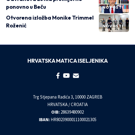
ponovno u Beču
NOVOSTI
Otvorena izložba Monike Trimmel
Roženić
NOVOSTI
HRVATSKA MATICA ISELJENIKA
Trg Stjepana Radića 3, 10000 ZAGREB
HRVATSKA / CROATIA
OIB:
28639480902
IBAN:
HR8023900011100021305