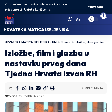
Korištenjem ove stranice prihvaćate
Pravila o
Prihvaćam
privatnosti
i
Uvjete korištenja
.
Open to
Aa
HRVATSKA MATICA ISELJENIKA
HRVATSKA MATICA ISELJENIKA - HMI
>
Novosti
>
Izložbe, film i glazba u nastavku prvog dana Tjedna Hrvata izvan RH
Izložbe, film i glazba u
nastavku prvog dana
Tjedna Hrvata izvan RH
2 MIN ČITANJA
NOVOSTI
25. SVIBNJA 2026.