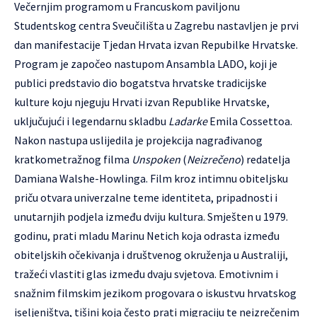
Večernjim programom u Francuskom paviljonu
Studentskog centra Sveučilišta u Zagrebu nastavljen je prvi
dan manifestacije Tjedan Hrvata izvan Repubilke Hrvatske.
Program je započeo nastupom Ansambla LADO, koji je
publici predstavio dio bogatstva hrvatske tradicijske
kulture koju njeguju Hrvati izvan Republike Hrvatske,
uključujući i legendarnu skladbu
Ladarke
Emila Cossettoa.
Nakon nastupa uslijedila je projekcija nagrađivanog
kratkometražnog filma
Unspoken
(
Neizrečeno
) redatelja
Damiana Walshe-Howlinga. Film kroz intimnu obiteljsku
priču otvara univerzalne teme identiteta, pripadnosti i
unutarnjih podjela između dviju kultura. Smješten u 1979.
godinu, prati mladu Marinu Netich koja odrasta između
obiteljskih očekivanja i društvenog okruženja u Australiji,
tražeći vlastiti glas između dvaju svjetova. Emotivnim i
snažnim filmskim jezikom progovara o iskustvu hrvatskog
iseljeništva, tišini koja često prati migraciju te neizrečenim