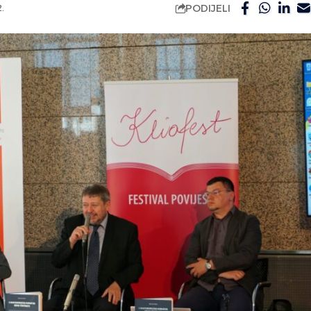
PODIJELI
.