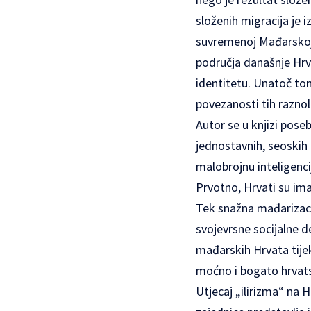
složenih migracija je 
suvremenoj Mađarskoj. 
područja današnje Hrvat
identitetu. Unatoč to
povezanosti tih raznol
Autor se u knjizi pos
jednostavnih, seoskih 
malobrojnu inteligenci
Prvotno, Hrvati su ima
Tek snažna mađarizacija
svojevrsne socijalne d
mađarskih Hrvata tijek
moćno i bogato hrvat
Utjecaj „ilirizma“ na