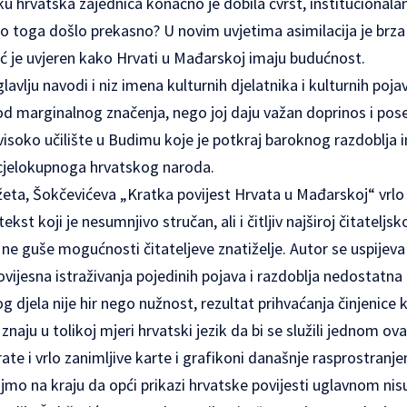
hrvatska zajednica konačno je dobila čvrst, institucionalan
 do toga došlo prekasno? U novim uvjetima asimilacija je brza 
 je uvjeren kako Hrvati u Mađarskoj imaju budućnost.
vlju navodi i niz imena kulturnih djelatnika i kulturnih poja
 od marginalnog značenja, nego joj daju važan doprinos i po
 visoko učilište u Budimu koje je potkraj baroknog razdoblja 
u cjelokupnoga hrvatskog naroda.
ta, Šokčevićeva „Kratka povijest Hrvata u Mađarskoj“ vrlo j
kst koji je nesumnjivo stručan, ali i čitljiv najširoj čitateljsko
 ne guše mogućnosti čitateljeve znatiželje. Autor se uspijeva
vijesna istraživanja pojedinih pojava i razdoblja nedostatna 
g djela nije hir nego nužnost, rezultat prihvaćanja činjenic
znaju u tolikoj mjeri hrvatski jezik da bi se služili jednom 
rate i vrlo zanimljive karte i grafikoni današnje rasprostranj
mo na kraju da opći prikazi hrvatske povijesti uglavnom nisu