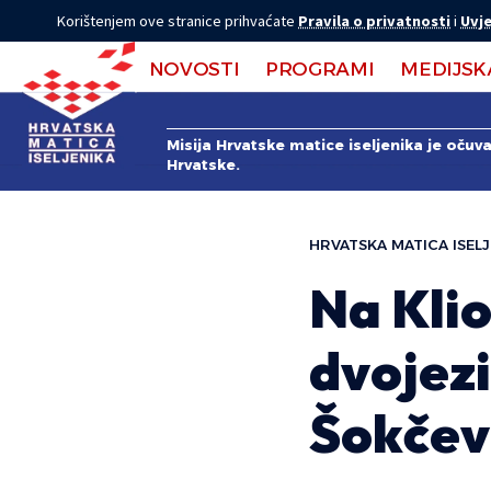
Korištenjem ove stranice prihvaćate
Pravila o privatnosti
i
Uvje
NOVOSTI
PROGRAMI
MEDIJSK
Misija Hrvatske matice iseljenika je očuv
Hrvatske.
HRVATSKA MATICA ISELJ
Na Kli
dvojezi
Šokčev