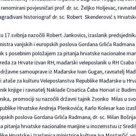
renomirani povjesničari prof. dr. sc. Željko Holjevac, ravnatel
nagrađivani historiograf dr. sc. Robert Skenderović s Hrvatsk
u 17.svibnja nazočili Robert Jankovics, izaslanik predsjedni
ministra vanjskih i europskih poslova Gordana Grlića Radmana K
nik s posebnim položajem za pitanja hrvatske nacionalne man
reda za Hrvate izvan RH; mađarski veleposlanik u RH Csaba
 državne samouprave iz Mađarske Ivan Gugan, ravnatelj Ma
 i ataše za kulturu Veleposlanstva Republike Mađarske u Hrv
nik knjige i ravnatelj Naklade Croatica Čaba Horvat iz Budim
nika, promociji su nazočili državni tajnik Zvonko Milas u svo
ublike Hrvatske Andreja Plenkovića; Karlo Kolesar kao izasla
ropskih poslova Gordana Grlića Radmana; dr. sc. Milan Bošnjak
 pitanja hrvatske nacionalne manjine u inozemstvu iz Sred
ike Hrvatske i Izaslanica ministrice kulture Iva Mostarčić, vo