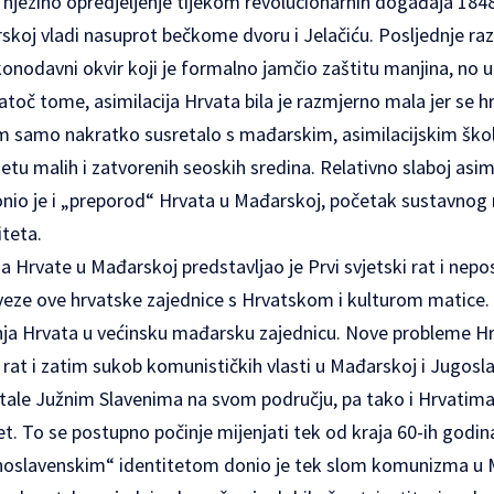
i njezino opredjeljenje tijekom revolucionarnih događaja 1848
skoj vladi nasuprot bečkome dvoru i Jelačiću. Posljednje ra
akonodavni okvir koji je formalno jamčio zaštitu manjina, no u
natoč tome, asimilacija Hrvata bila je razmjerno mala jer se 
m samo nakratko susretalo s mađarskim, asimilacijskim ško
tu malih i zatvorenih seoskih sredina. Relativno slaboj asimil
onio je i „preporod“ Hrvata u Mađarskoj, početak sustavnog 
iteta.
a Hrvate u Mađarskoj predstavljao je Prvi svjetski rat i nep
e veze ove hrvatske zajednice s Hrvatskom i kulturom matice
nja Hrvata u većinsku mađarsku zajednicu. Nove probleme H
i rat i zatim sukob komunističkih vlasti u Mađarskoj i Jugosla
ale Južnim Slavenima na svom području, pa tako i Hrvatima, 
et. To se postupno počinje mijenjati tek od kraja 60-ih godina
žnoslavenskim“ identitetom donio je tek slom komunizma u