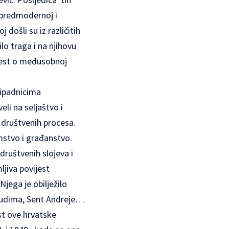
u predmodernoj i
ošli su iz različitih
lo traga i na njihovu
ijest o međusobnoj
ripadnicima
eli na seljaštvo i
h društvenih procesa.
emstvo i građanstvo.
 društvenih slojeva i
jiva povijest
jega je obilježilo
Budima, Sent Andreje…
st ove hrvatske