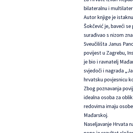
bilateralnu i multilate
Autor knjige je istakn
Šokčević je, baveći se
surađivao s nizom zna
Sveučilišta Janus Pan
povijest u Zagrebu, I
je bio i ravnatelj Ma
svjedoči i nagrada „J
hrvatsku povjesnicu ko
Zbog poznavanja povije
idealna osoba za oblik
redovima imaju osobe 
Mađarskoj.
Naseljavanje Hrvata n
nego je rezultat složen