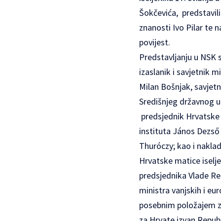
Šokčevića, predstavili 
znanosti Ivo Pilar te 
povijest.
Predstavljanju u NSK s
izaslanik i savjetnik 
Milan Bošnjak, savjet
Središnjeg državnog u
predsjednik Hrvatske
instituta János Dezső
Thuróczy; kao i naklad
Hrvatske matice iselje
predsjednika Vlade Rep
ministra vanjskih i eu
posebnim položajem za
za Hrvate izvan Republ