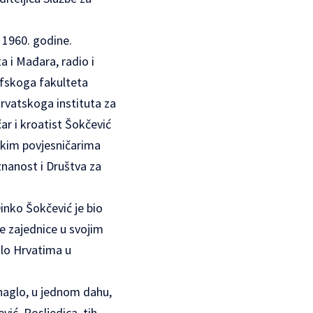
i 1960. godine.
a i Mađara, radio i
ofskoga fakulteta
rvatskoga instituta za
r i kroatist Šokčević
skim povjesničarima
nanost i Društva za
inko Šokčević je bio
ke zajednice u svojim
lo Hrvatima u
naglo, u jednom dahu,
ević. Posljedica tih