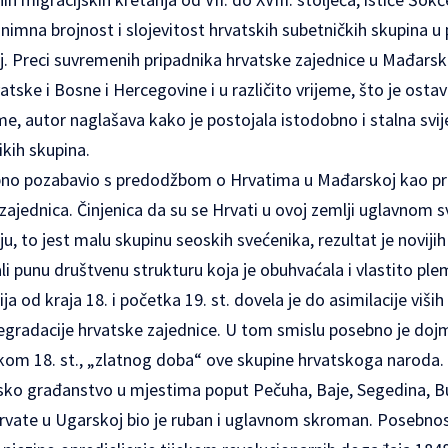
iznimna brojnost i slojevitost hrvatskih subetničkih skupina 
Preci suvremenih pripadnika hrvatske zajednice u Mađarskoj d
ske i Bosne i Hercegovine i u različito vrijeme, što je ostavi
me, autor naglašava kako je postojala istodobno i stalna sv
ikih skupina.
ebno pozabavio s predodžbom o Hrvatima u Mađarskoj kao p
zajednica. Činjenica da su se Hrvati u ovoj zemlji uglavnom sv
ju, to jest malu skupinu seoskih svećenika, rezultat je noviji
li punu društvenu strukturu koja je obuhvaćala i vlastito pl
 od kraja 18. i početka 19. st. dovela je do asimilacije viših
egradacije hrvatske zajednice. U tom smislu posebno je dojml
om 18. st., „zlatnog doba“ ove skupine hrvatskoga naroda. N
sko građanstvo u mjestima poput Pečuha, Baje, Segedina, 
 Hrvate u Ugarskoj bio je ruban i uglavnom skroman. Posebno