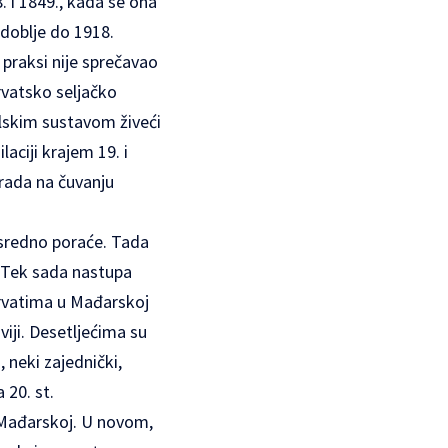
. i 1849., kada se ona
zdoblje do 1918.
 praksi nije sprečavao
hrvatsko seljačko
lskim sustavom živeći
aciji krajem 19. i
rada na čuvanju
osredno poraće. Tada
. Tek sada nastupa
rvatima u Mađarskoj
viji. Desetljećima su
neki zajednički,
 20. st.
 Mađarskoj. U novom,