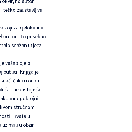
 okvir, no autor
i teško zaustavljiva.
va koji za cjelokupnu
seban ton. To posebno
imalo snažan utjecaj
e važno djelo.
j publici. Knjiga je
 snaći čak i u onim
ili čak nepostojeća.
e kako mnogobrojni
ovakvom stručnom
enosti Hrvata u
 uzimali u obzir