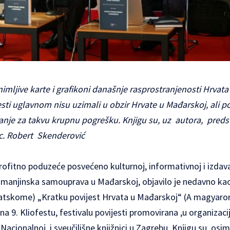
animljive karte i grafikoni današnje rasprostranjenosti Hrvat
esti uglavnom nisu uzimali u obzir Hrvate u Mađarskoj, ali p
je za takvu krupnu pogrešku. Knjigu su, uz autora, predstav
sc. Robert Skenderović
rofitno poduzeće posvećeno kulturnoj, informativnoj i izdava
a manjinska samouprava u Mađarskoj, objavilo je nedavno kao
atskome) „Kratku povijest Hrvata u Mađarskoj“ (A magyaror
 na 9. Kliofestu, festivalu povijesti promovirana ,u organizac
u Nacionalnoj i sveučilišne knjižnici u Zagrebu. Knjigu su, osim