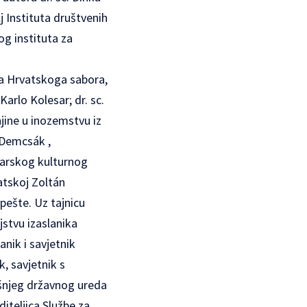
j Instituta društvenih
og instituta za
ka Hrvatskoga sabora,
arlo Kolesar; dr. sc.
jine u inozemstvu iz
 Demcsák ,
đarskog kulturnog
atskoj Zoltán
pešte. Uz tajnicu
jstvu izaslanika
nik i savjetnik
, savjetnik s
išnjeg državnog ureda
diteljica Službe za