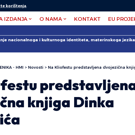
te korištenja
.
A IZDANJA
O NAMA
KONTAKT
EU PROJE
anje nacionalnoga i kulturnoga identiteta, materinskoga jezika 
ENIKA - HMI
>
Novosti
>
Na Kliofestu predstavljena dvojezična knj
ofestu predstavljen
čna knjiga Dinka
ića