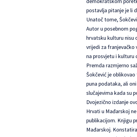
demokratskom poretku 
postavlja pitanje je li
Unatoč tome, Šokčević
Autor u posebnom pogla
hrvatsku kulturu nisu
vrijedi za franjevačko
na prosvjetu i kultur
Premda razmjerno saže
Šokčević je oblikovao te
puna podataka, ali oni
slučajevima kada su po
Dvojezično izdanje ovo
Hrvati u Mađarskoj ne 
publikacijom. Knjigu p
Mađarskoj. Konstatiraj