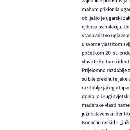
zajednice predstavlja 
mahom priklonila ugar
obilježio je ugarski z
njihovu asimilaciju. U
stanovništvo uglavno
u svome vlastitom svije
početkom 20. st. prid
vlastite kulture i ident
Prijelomno razdoblje z
su bile prekinute jak
razdoblje jačeg utapa
donio je Drugi svjetsk
mađarske vlasti namet
južnoslavenski identit
Konačan raskid s „ju