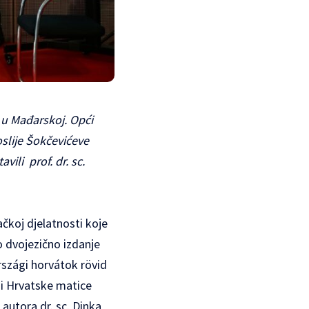
a u Mađarskoj. Opći
oslije Šokčevićeve
ili prof. dr. sc.
čkoj djelatnosti koje
 dvojezično izdanje
szági horvátok rövid
iji Hrvatske matice
 autora dr. sc. Dinka