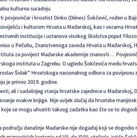
ralnu kulturnu suradnju.
uti povjesničar i kroatist Dinko (Dénes) Šokčević, rođen u Baj
 poviješću i kulturom Hrvata u Mađarskoj, kao i vezama Hrvat
nstvenih institucija i ustanova visokog školstva poput Filoz
onius u Pečuhu, Znanstvenoga zavoda Hrvata u Mađarskoj, H
nstituta za povijest Mađarske akademije znanosti… Povjesniča
đarskoga instituta u Zagrebu. O ugledu Šokčevića među hrvat
aroslav Šidak“ Hrvatskoga nacionalnog odbora za povijesnu z
ju je primio 2019. godine.
sti, ali i sadašnjeg stanja hrvatske zajednice u Mađarskoj, D
ovanje ovakve knjige. Nije uvijek slučaj da hrvatske manjins
koje se mogu uhvatiti takvog zadatka kao što se to dogodi
a području današnje Mađarske nije događaj koji se dogodio 
ih migracijskih kretanja od VII. do XVIII. stoljeća, ističe Šokč