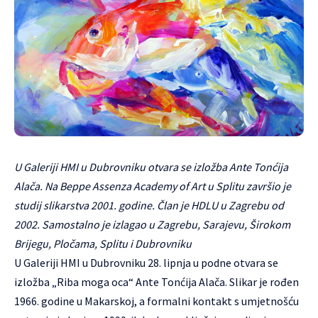
U Galeriji HMI u Dubrovniku otvara se izložba Ante Tonćija
Alača. Na Beppe Assenza Academy of Art u Splitu završio je
studij slikarstva 2001. godine. Član je HDLU u Zagrebu od
2002. Samostalno je izlagao u Zagrebu, Sarajevu, Širokom
Brijegu, Pločama, Splitu i Dubrovniku
U Galeriji HMI u Dubrovniku 28. lipnja u podne otvara se
izložba „Riba moga oca“ Ante Tonćija Alača. Slikar je rođen
1966. godine u Makarskoj, a formalni kontakt s umjetnošću