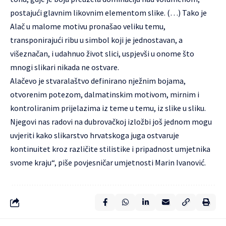
postajući glavnim likovnim elementom slike. (…) Tako je
Alač u malome motivu pronašao veliku temu,
transponirajući ribu u simbol koji je jednostavan, a
višeznačan, i udahnuo život slici, uspjevši u onome što
mnogi slikari nikada ne ostvare.
Alačevo je stvaralaštvo definirano nježnim bojama,
otvorenim potezom, dalmatinskim motivom, mirnim i
kontroliranim prijelazima iz teme u temu, iz slike u sliku.
Njegovi nas radovi na dubrovačkoj izložbi još jednom mogu
uvjeriti kako slikarstvo hrvatskoga juga ostvaruje
kontinuitet kroz različite stilistike i pripadnost umjetnika
svome kraju“, piše povjesničar umjetnosti Marin Ivanović.