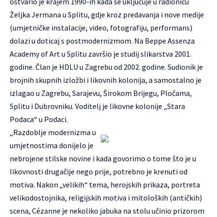
ostvario je krajem 1990-ih kada se uključuje u radionicu
Željka Jermana u Splitu, gdje kroz predavanja i nove medije
(umjetničke instalacije, video, fotografiju, performans)
dolazi u doticaj s postmodernizmom. Na Beppe Assenza
Academy of Art u Splitu završio je studij slikarstva 2001.
godine. Član je HDLU u Zagrebu od 2002. godine. Sudionik je
brojnih skupnih izložbi i likovnih kolonija, a samostalno je
izlagao u Zagrebu, Sarajevu, Širokom Brijegu, Pločama,
Splitu i Dubrovniku. Voditelj je likovne kolonije „Stara
Podaca“ u Podaci.
„Razdoblje modernizma u
umjetnostima donijelo je
nebrojene stilske novine i kada govorimo o tome što je u
likovnosti drugačije nego prije, potrebno je krenuti od
motiva. Nakon „velikih“ tema, herojskih prikaza, portreta
velikodostojnika, religijskih motiva i mitoloških (antičkih)
scena, Cézanne je nekoliko jabuka na stolu učinio prizorom