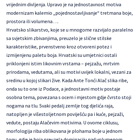
vrijednim divljenja. Upravo je na jednostavnost motiva
modernizam kalemio „pojednostavljivanje“ tretmana boje,
prostora ili volumena….
Hrvatsko slikarstvo, koje se u mnogome razvijalo paralelno
sa svjetskim zbivanjima, preuzelo je slične stilske
karakteristike, prvenstveno kroz otvoreni potez i
izmijenjenu paletu boja. Hrvatski su umjetnici ostali
priklonjeni istim likovnim vrstama – pejzažu, mrtvim
prirodama, vedutama, ali su motivi uvijek lokalni, vezani za
sredinu u kojoj slikari žive. Kada Ante Tonći Alač slika ribe,
onda su to one iz Podace, a jednostavni motiv postaje
osobna tema, povezana s ocem i mjestom gdje čvrsto stoji
nogama na tlu. Svaki pedalj zemlje tog djelića raja,
natopljen je višestoljetnom poviješću pa i kuće, pejzaži,
vedute, postaju Alačevim motivima. U ovome ciklusu,
morfologija riba oblikovana je plohama boje u jednom
tonu, gdje je boja preuzela dominaciju nad volumenom,