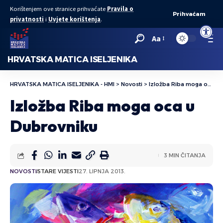
Korištenjem ove stranice prihvaćate
Pravila o
Prihvaćam
privatnosti
i
Uvjete korištenja
.
Open to
Aa
HRVATSKA MATICA ISELJENIKA
HRVATSKA MATICA ISELJENIKA - HMI
>
Novosti
>
Izložba Riba moga oca u Dubrovniku
Izložba Riba moga oca u
Dubrovniku
3 MIN ČITANJA
NOVOSTI
STARE VIJESTI
27. LIPNJA 2013.