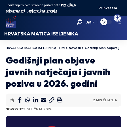
Korištenjem ove stranice prihvaćate
Pravila o
Prihvaćam
privatnosti
i
Uvjete korištenja
.
Open to
Aa
HRVATSKA MATICA ISELJENIKA
HRVATSKA MATICA ISELJENIKA - HMI
>
Novosti
>
Godišnji plan objave javnih natječaja i javnih poziva u 2026. godini
Godišnji plan objave
javnih natječaja i javnih
poziva u 2026. godini
2 MIN ČITANJA
NOVOSTI
22. SIJEČNJA 2026.