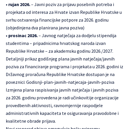
•
rujan 2026.
– Javni poziv za prijavu posebnih potreba i
projekata od interesa za Hrvate izvan Republike Hrvatske u
svrhu ostvarenja financijske potpore za 2026. godinu
(objedinjena dva planirana javna poziva)
•
prosinac 2026.
– Javnog natječaja za dodjelu stipendija
studentima – pripadnicima hrvatskog naroda izvan
Republike Hrvatske – za akademsku godinu 2026./2027.
Detaljniji prikaz godišnjeg plana javnih natječaja/javnih
poziva za financiranje programa i projekata u 2026. godini iz
Državnog proračuna Republike Hrvatske dostupan je na
poveznici:
Godisnji-plan-javnih-natjecaja-javnih-poziva
Izmjena plana raspisivanja javnih natječaja i javnih poziva
za 2026. godinu provedena je radi učinkovitije organizacije
provedbenih aktivnosti, ravnomjernije raspodjele
administrativnih kapaciteta te osiguravanja pravodobne i
kvalitetne obrade prijava.
Novi raspored objava omogućuje bolju pripremu