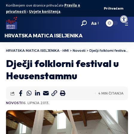
Korištenjem ove stranice prihvaćate
Pravila o
Prihvaćam
privatnosti
i
Uvjete korištenja
.
Open to
Aa
HRVATSKA MATICA ISELJENIKA
HRVATSKA MATICA ISELJENIKA - HMI
>
Novosti
>
Dječji folklorni festival u Heusenstammu
Dječji folklorni festival u
Heusenstammu
4 MIN ČITANJA
NOVOSTI
16. LIPNJA 2013.