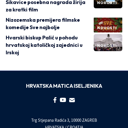
Sikavice posebna nagrada žirija
NOVOSTI
za kratki film
Nizozemska premijera filmske
komedije Sve najbolje
NOVOSTI
Hvarski biskup Palić u pohodu
hrvatskoj katoličkoj zajednici u
NOVOSTI
Irskoj
HRVATSKA MATICA ISELJENIKA
Trg Stjepana Radića 3, 10000 ZAGREB
HRVATSKA / CROATIA