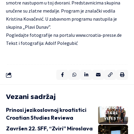
smotre nastupom u toj dvorani. Predstavnicima skupina
uručene su zlatne medalje. Program je znalački vodila
Kristina Kovačević. U zabavnom programu nastupila je
skupina „Plavi Dunav”.
Pogledajte fotografije na portalu
www.croatia-presse.de
Tekst i fotografija: Adolf Polegubić
Vezani sadržaj
NOVOSTI
Prinosi jezikoslovnoj kroatistici
STARE
Croatian Studies Reviewa
VIJESTI
Završen 22. SFF, “Zviri” Miroslava