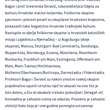
Bagur i prof. Srebrenka Šeravić, rukovoditeljica Odjela za
kulturu Hrvatske matice iseljenika. Folklorne skupine
pjesmom i plesom poveli su okupljene hrvatskim krajevima,
pokazavši tako bogatstvo hrvatske tradicijske kulture.
Nastupile su dječje folklorne skupine iz hrvatskih katoličkih
misija i zajednica u Njemačkoj – iz Augsburga (dvije
skupine), Mainza, Stuttgart-Bad Cannstatta, Duisburga,
Wuppertala, Nürnberga, Essena, Münchena, Mannheim-
Mosbacha, Frankfurt am Main, Esslingena, Offenbach am
Main, Main-Taunus/Hochtaunusa,
Mülheim/Oberhausen/Bottropa, Darmstadta i Filderstadta.
Profesori Bagur i Šeravić su nakon smotre svakoj skupini
pojedinačno uputili stručnu riječ te ukazali na ono što je
bilo dobro, a što bi ubuduće trebalo poboljšati. Delegat vlč.
Komadina je zahvalio svima na odazivu. Posebno je zahvalio
obitelji Vuko koja je i ove godine pomogla ostvarenju