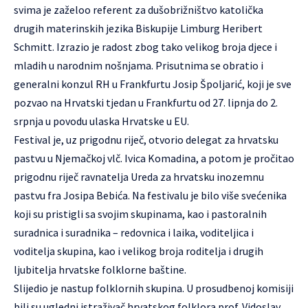
svima je zaželoo referent za dušobrižništvo katolička
drugih materinskih jezika Biskupije Limburg Heribert
Schmitt. Izrazio je radost zbog tako velikog broja djece i
mladih u narodnim nošnjama. Prisutnima se obratio i
generalni konzul RH u Frankfurtu Josip Špoljarić, koji je sve
pozvao na Hrvatski tjedan u Frankfurtu od 27. lipnja do 2.
srpnja u povodu ulaska Hrvatske u EU.
Festival je, uz prigodnu riječ, otvorio delegat za hrvatsku
pastvu u Njemačkoj vlč. Ivica Komadina, a potom je pročitao
prigodnu riječ ravnatelja Ureda za hrvatsku inozemnu
pastvu fra Josipa Bebića. Na festivalu je bilo više svećenika
koji su pristigli sa svojim skupinama, kao i pastoralnih
suradnica i suradnika – redovnica i laika, voditeljica i
voditelja skupina, kao i velikog broja roditelja i drugih
ljubitelja hrvatske folklorne baštine.
Slijedio je nastup folklornih skupina. U prosudbenoj komisiji
bili su ugledni istraživač hrvatskog folklora prof. Vidoslav