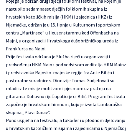
kojega je održan drugi dječji folklorni festival, na kojem je
nastupilo sedamnaest dječjih folklornih skupina iz
hrvatskih katoličkih misija (HKM) i zajednica (HKZ) iz
Njemačke, održan je u 15. lipnja u Kulturnom i sportskom
centru „Martinsee” u Heusenstammu kod Offenbacha na
Majni, u organizaciji Hrvatskoga dušobrižničkog ureda iz
Frankfurta na Majni.
Prije festivala održana je Služba riječi u organizaciji i
predvođenju HKM Mainz pod vodstvom voditelja HKM Mainz
i predstavnika Rajnsko-majnske regije fra Ante Bilića i
pastoralne suradnice s. Dionizije Tomas. Sudjelovali su
mladi iz te misije molitvom i pjesmom uz pratnju na
gitarama. Duhovnu riječ uputio je o. Bilić. Program festivala
započeo je hrvatskom himnom, koju je izvela tamburaška
skupina „Plavi Dunav”.
Puno uspjeha na festivalu, a također i u plodnom djelovanju
u hrvatskim katoličkim misijama i zajednicama u Njemačkoj