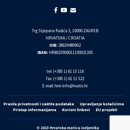
Trg Stjepana Radića 3, 10000 ZAGREB
HRVATSKA / CROATIA
OIB:
28639480902
IBAN:
HR8023900011100021305
tel: (+385 1) 61 15 116
fax: (+385 1) 61 11 522
E-mail:
hmi-info@matis.hr
Pravila privatnosti i zaštite podataka
Upravljanje kolačićima
Pristup informacijama
Korisni linkovi
EU projekti
© 2023 Hrvatska matica iseljenika