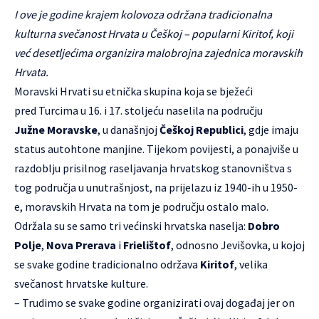
I ove je godine krajem kolovoza održana tradicionalna
kulturna svečanost Hrvata u Češkoj – popularni Kiritof, koji
već desetljećima organizira malobrojna zajednica moravskih
Hrvata.
Moravski Hrvati su etnička skupina koja se bježeći
pred Turcima u 16. i 17. stoljeću naselila na području
Južne Moravske
, u današnjoj
Češkoj Republici
, gdje imaju
status autohtone manjine. Tijekom povijesti, a ponajviše u
razdoblju prisilnog raseljavanja hrvatskog stanovništva s
tog područja u unutrašnjost, na prijelazu iz 1940-ih u 1950-
e, moravskih Hrvata na tom je području ostalo malo.
Održala su se samo tri većinski hrvatska naselja:
Dobro
Polje
,
Nova Prerava
i
Frielištof
, odnosno Jevišovka, u kojoj
se svake godine tradicionalno održava
Kiritof
, velika
svečanost hrvatske kulture.
– Trudimo se svake godine organizirati ovaj događaj jer on