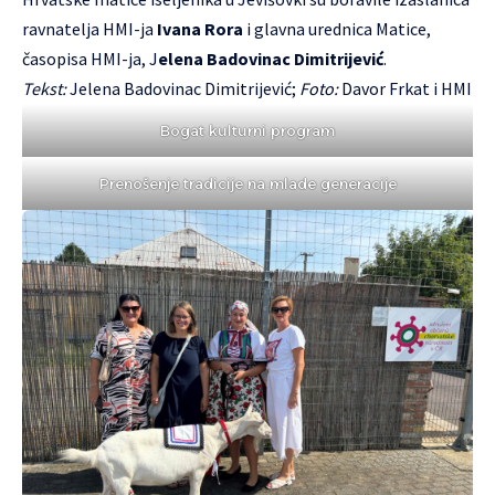
ravnatelja HMI-ja
Ivana Rora
i glavna urednica Matice,
časopisa HMI-ja, J
elena Badovinac Dimitrijević
.
Tekst:
Jelena Badovinac Dimitrijević;
Foto:
Davor Frkat i HMI
Bogat kulturni program
Prenošenje tradicije na mlade generacije