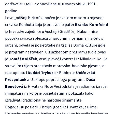
održavale u selu, a obnovljene su u ovom obliku 1991.
godine.
I ovogodišnji Kiritof započeo je svetom misom u mjesnoj
crkvi sv. Kunhuta koju je predvodio pater
Branko Kornfeind
iz hrvatske zajednice u Austriji (Gradišće). Nakon mise
povorka svirača i plesača u narodnim nošnjama, na čelu s
jarcem, odvela je posjetitelje na trg iza Doma kulture gdje
je program nastavljen. U glazbenom programu sudjelovao
je
Tomáš Koláček
, vrsni pjevač i kontraš iz Mikulova, koji je
sa svojim trijem predstavio moravsko-hrvatske pjesme, a
nastupili su i
Dudáci Tryhuci
iz Babica te
Uničovská
Prespolanka
. U sklopu popratnoga programa
Dáša
Benešová
iz Hrvatske Nove Vesi održala je radionicu izrade
minijatura na kojoj je posjetiteljima pokazala kako
izrađivati tradicionalne narodne ornamente.
Događaj su posjetili i brojni gosti iz Hrvatske, a u ime
Hrvatske matice iseljenika u Jevišovki su boravile izaslanica