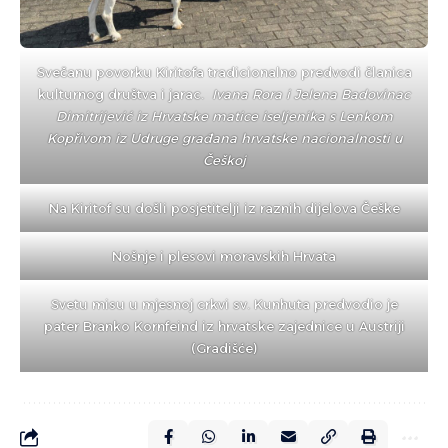
Svečanu povorku Kiritofa tradicionalno predvodi članica
kulturnog društva i jarac.
Ivana Rora i Jelena Badovinac
Dimitrijević iz Hrvatske matice iseljenika s Lenkom
Kopřivom iz Udruge građana hrvatske nacionalnosti u
Češkoj
Na Kiritof su došli posjetitelji iz raznih dijelova Češke
Nošnje i plesovi moravskih Hrvata
Svetu misu u mjesnoj crkvi sv. Kunhuta predvodio je
pater Branko Kornfeind iz hrvatske zajednice u Austriji
(Gradišće)