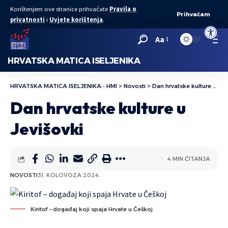
Korištenjem ove stranice prihvaćate
Pravila o
Prihvaćam
privatnosti
i
Uvjete korištenja
.
Open to
Aa
HRVATSKA MATICA ISELJENIKA
HRVATSKA MATICA ISELJENIKA - HMI
>
Novosti
>
Dan hrvatske kulture u Jevišovki
Dan hrvatske kulture u
Jevišovki
4 MIN ČITANJA
NOVOSTI
31. KOLOVOZA 2024.
Kiritof – događaj koji spaja Hrvate u Češkoj