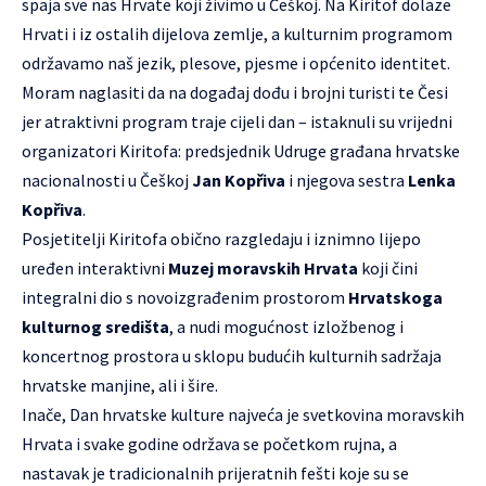
spaja sve nas Hrvate koji živimo u Češkoj. Na Kiritof dolaze
Hrvati i iz ostalih dijelova zemlje, a kulturnim programom
održavamo naš jezik, plesove, pjesme i općenito identitet.
Moram naglasiti da na događaj dođu i brojni turisti te Česi
jer atraktivni program traje cijeli dan – istaknuli su vrijedni
organizatori Kiritofa: predsjednik Udruge građana hrvatske
nacionalnosti u Češkoj
Jan Kopřiva
i njegova sestra
Lenka
Kopřiva
.
Posjetitelji Kiritofa obično razgledaju i iznimno lijepo
uređen interaktivni
Muzej moravskih Hrvata
koji čini
integralni dio s novoizgrađenim prostorom
Hrvatskoga
kulturnog središta
, a nudi mogućnost izložbenog i
koncertnog prostora u sklopu budućih kulturnih sadržaja
hrvatske manjine, ali i šire.
Inače, Dan hrvatske kulture najveća je svetkovina moravskih
Hrvata i svake godine održava se početkom rujna, a
nastavak je tradicionalnih prijeratnih fešti koje su se