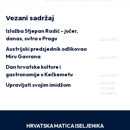
Vezani sadržaj
Izložba Stjepan Radić – jučer,
danas, sutra u Pragu
NOVOSTI
Austrijski predsjednik odlikovao
Miru Gavrana
NOVOSTI
Dan hrvatske kulture i
gastronomije u Kečkemetu
NOVOSTI
NOVOSTI
Upravljati svojim imidžom
STARE
VIJESTI
HRVATSKA MATICA ISELJENIKA