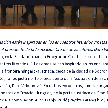
ación están inspiradas en los encuentros literarios croatas
e el presidente de la Asociación Croata de Escritores, Đuro V
do, en la Fundación para la Emigración Croata se presentó la
tros literarios I“. Las obras se han inspirado en los encuent
la frontera húngaro-austríaca, cerca de la ciudad de Šopron. 
oljnof es justamente el presidente de la Asociación de Escr
ación, Đuro Vidmarović. En dichos encuentros, – nueve organ
y poetas de Croacia, Hungría y de la parte austríaca de Gradi
 de la compilación, el dr. Franjo Pajrić (Payrits Ferenc) hijo,
jnof.