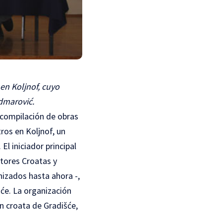
 en Koljnof, cuyo
idmarović.
 compilación de obras
ros en Koljnof, un
El iniciador principal
itores Croatas y
izados hasta ahora -,
šće. La organización
 un croata de Gradišće,