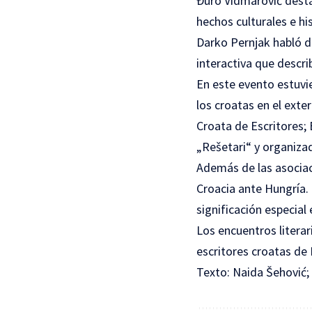
Đuro Vidmarović destac
hechos culturales e hi
Darko Pernjak habló de
interactiva que descri
En este evento estuvi
los croatas en el exte
Croata de Escritores; B
„Rešetari“ y organiza
Además de las asociac
Croacia ante Hungría. 
significación especial
Los encuentros literar
escritores croatas de 
Texto: Naida Šehović;