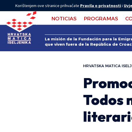
Korištenjem ove stranice prihvaćate
Pravila o privatnosti
i
Uvje
NOTICIAS
PROGRAMAS
C
La misión de la Fundación para la Emigra
que viven fuera de la República de Croac
HRVATSKA MATICA ISELJ
Promoc
Todos 
literari