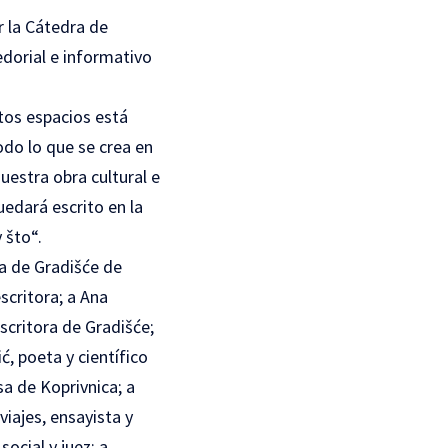
r la Cátedra de
edorial e informativo
stos espacios está
do lo que se crea en
uestra obra cultural e
edará escrito en la
 što“.
a de Gradišće de
scritora; a Ana
escritora de Gradišće;
ć, poeta y científico
sa de Koprivnica; a
viajes, ensayista y
ocial y juez; a