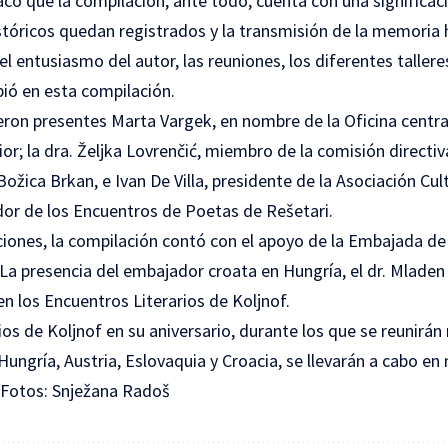
ó que la compilación, ante todo, cuenta con una significació
stóricos quedan registrados y la transmisión de la memoria h
l entusiasmo del autor, las reuniones, los diferentes tallere
bió en esta compilación.
eron presentes Marta Vargek, en nombre de la Oficina centr
rior; la dra. Željka Lovrenčić, miembro de la comisión directiv
ožica Brkan, e Ivan De Villa, presidente de la Asociación Cult
dor de los Encuentros de Poetas de Rešetari.
iones, la compilación contó con el apoyo de la Embajada de 
La presencia del embajador croata en Hungría, el dr. Mladen 
 en los Encuentros Literarios de Koljnof.
ios de Koljnof en su aniversario, durante los que se reunirá
Hungría, Austria, Eslovaquia y Croacia, se llevarán a cabo e
 Fotos: Snježana Radoš