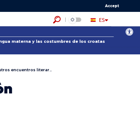
Accept
HR
ES
EN
Abrir bar
lengua materna y las costumbres de los croatas
 encuentros literarios I
ón