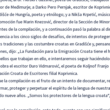
tor de Međimurje; a Darko Pero Pernjak, escritor de Koprivnic
išće de Hungría, poeta y etnólogo; y a Nikša Krpetić, músico
omoción fue Marin Knezović, director de la Sección de Minor
ntes de la compilación, y a continuación pasó la palabra al di
rencia a los cinco siglos de desafíos, de intentos de proteger
as tradiciones y las costumbre croatas en Gradišće y, pensan
ones, dijo: „La Fundación para la Emigración Croata tiene el h
llos que trabajan en ello, e intentaremos seguir haciéndolo
obra el escritor Đuro Vidmarović, el poeta de Koljnof Franjo 
ación Croata de Escritores filial Koprivnica.
que la compilación es el fruto de un intento de documentar, re
irmar, proteger y perpetuar el espíritu de la lengua de nuestr
ado nueve años. „Somos los protectores de la lengua croata“