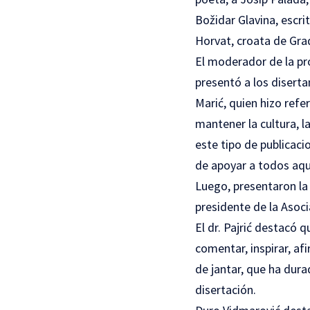
Božidar Glavina, escri
Horvat, croata de Grad
El moderador de la pr
presentó a los diserta
Marić, quien hizo refe
mantener la cultura, l
este tipo de publicaci
de apoyar a todos aque
Luego, presentaron la 
presidente de la Asoci
El dr. Pajrić destacó 
comentar, inspirar, af
de jantar, que ha dur
disertación.