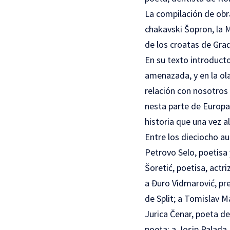
La compilación de obra
chakavski Šopron, la M
de los croatas de Gr
En su texto introducto
amenazada, y en la ol
relación con nosotros
nesta parte de Europa
historia que una vez a
Entre los dieciocho a
Petrovo Selo, poetisa 
Šoretić, poetisa, actr
a Đuro Vidmarović, pres
de Split; a Tomislav M
Jurica Čenar, poeta de 
poeta; a Josip Palada,