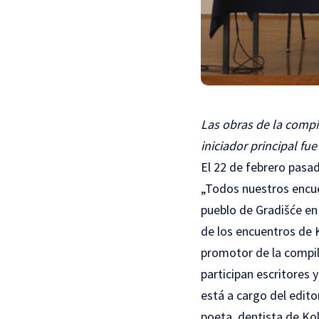
Las obras de la compil
iniciador principal fu
El 22 de febrero pasa
„Todos nuestros encuen
pueblo de Gradišće en 
de los encuentros de K
promotor de la compil
participan escritores 
está a cargo del editor
poeta, dentista de Kol