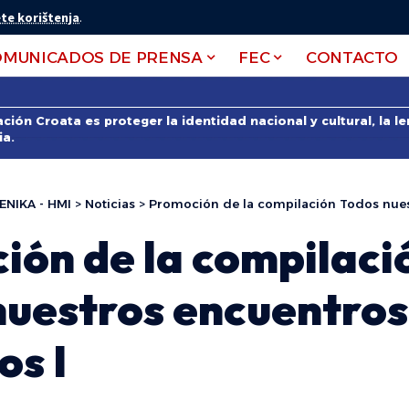
te korištenja
.
OMUNICADOS DE PRENSA
FEC
CONTACTO
ción Croata es proteger la identidad nacional y cultural, la 
ia.
ENIKA - HMI
>
Noticias
>
Promoción de la compilación Todos nuestros
ión de la compilaci
nuestros encuentros
os I