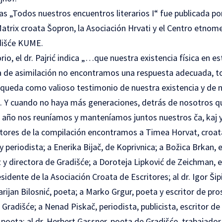
s „Todos nuestros encuentros literarios I“ fue publicada po
atrix croata Šopron, la Asociación Hrvati y el Centro etnom
adišće KUME.
rio, el dr. Pajrić indica „…que nuestra existencia física en e
a de asimilación no encontramos una respuesta adecuada, to
 queda como valioso testimonio de nuestra existencia y de n
. Y cuando no haya más generaciones, detrás de nosotros qu
l año nos reuníamos y manteníamos juntos nuestros ča, kaj y
utores de la compilación encontramos a Timea Horvat, croat
y periodista; a Enerika Bijač, de Koprivnica; a Božica Brkan, e
iz y directora de Gradišće; a Doroteja Lipković de Zeichman, 
idente de la Asociación Croata de Escritores; al dr. Igor Šipi
arijan Bilosnić, poeta; a Marko Grgur, poeta y escritor de pro
Gradišće; a Nenad Piskač, periodista, publicista, escritor de 
 poeta; al dr. Herbert Gassner, poeta de Gradišće, trabajador s