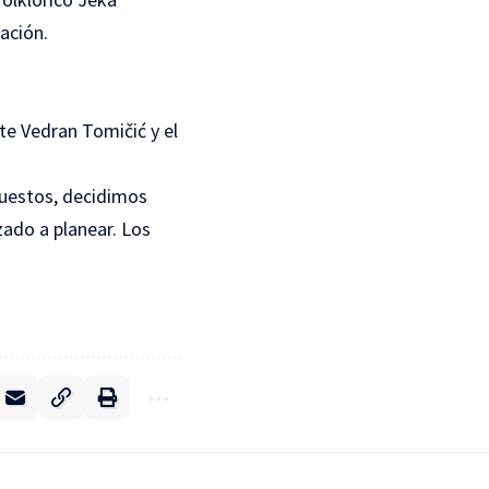
ación.
nte Vedran Tomičić y el
puestos, decidimos
zado a planear. Los