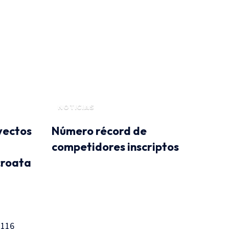
NOTICIAS
yectos
Número récord de
competidores inscriptos
croata
 116