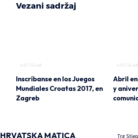
Vezani sadržaj
NOTICIAS
NOTICIA
Inscríbanse en los Juegos
Abril en
Mundiales Croatas 2017, en
y aniver
Zagreb
comuni
HRVATSKA MATICA
Trg Stje