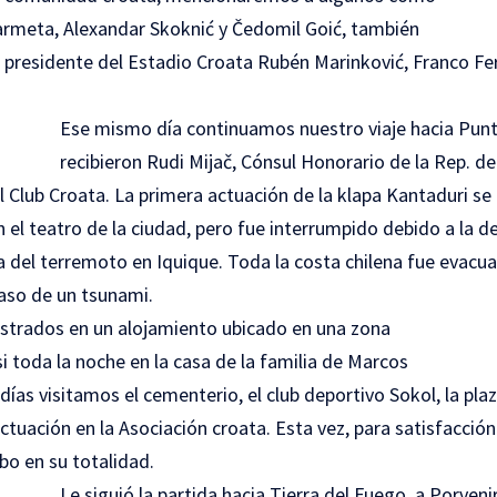
karmeta, Alexandar Skoknić y Čedomil Goić, también
l presidente del Estadio Croata Rubén Marinković, Franco Fer
Ese mismo día continuamos nuestro viaje hacia Punta
recibieron Rudi Mijač, Cónsul Honorario de la Rep. d
el
Club Croata
.
La primera actuación de la klapa
Kantaduri
se 
 en el teatro de la ciudad, pero fue interrumpido debido a la 
 del terremoto en Iquique. Toda la costa chilena fue evacua
aso de un tsunami.
trados en un alojamiento ubicado en una zona
 toda la noche en la casa de la familia de Marcos
días visitamos el cementerio, el club deportivo
Sokol
, la pla
ctuación en la Asociación croata. Esta vez, para satisfacción 
abo en su totalidad.
Le siguió la partida hacia Tierra del Fuego, a Porveni