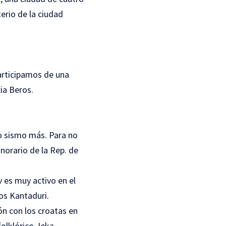
erio de la ciudad
articipamos de una
cia Beros.
o sismo más. Para no
onorario de la Rep. de
v es muy activo en el
los
Kantaduri
.
ón con los croatas en
folklórico Jeka