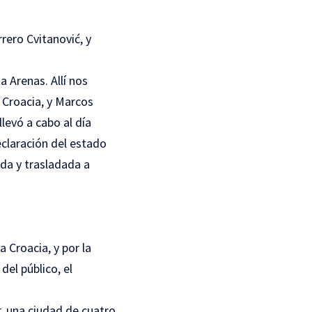
rero Cvitanović, y
 Arenas. Allí nos
e Croacia, y Marcos
llevó a cabo al día
declaración del estado
da y trasladada a
za Croacia, y por la
del público, el
r, una ciudad de cuatro