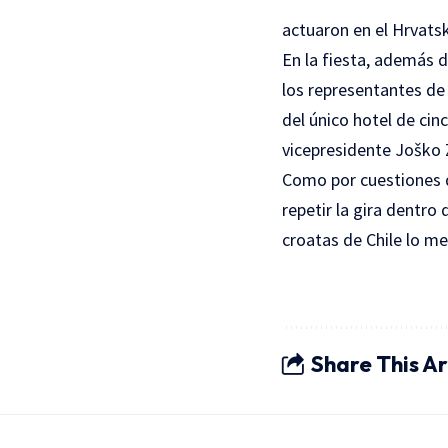
actuaron en el
Hrvats
En la fiesta, además 
los representantes de
del único hotel de cin
vicepresidente Joško Z
Como por cuestiones d
repetir la gira dentr
croatas de Chile lo me
Share This Ar