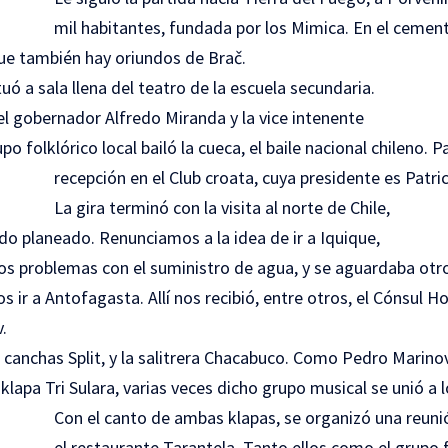
mil habitantes, fundada por los Mimica. En el cement
e también hay oriundos de Brač.
uó a sala llena del teatro de la escuela secundaria.
el gobernador Alfredo Miranda y la vice intenente
upo folklórico local bailó la cueca, el baile nacional chileno.
P
recepción en el
Club croata
, cuya presidente es Patri
La gira terminó con la visita al norte de Chile,
do planeado. Renunciamos a la idea de ir a Iquique,
s problemas con el suministro de agua, y se aguardaba otr
s ir a Antofagasta. Allí nos recibió, entre otros, el Cónsul H
.
s canchas Split, y la salitrera Chacabuco. Como Pedro Marino
 klapa Tri Sulara, varias veces dicho grupo musical se unió a 
Con el canto de ambas klapas, se organizó una reuni
el restaurante Tarantela. Tanto ellos como el grupo 