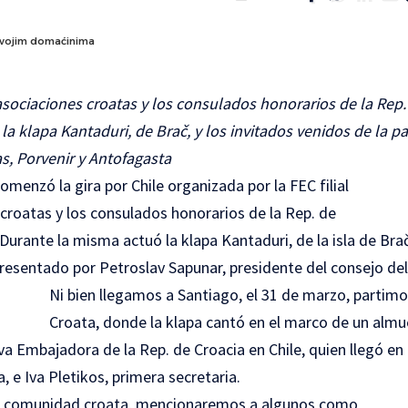
 svojim domaćinima
as asociaciones croatas y los consulados honorarios de la Rep.
 la klapa Kantaduri, de Brač, y los invitados venidos de la pa
s, Porvenir y Antofagasta
omenzó la gira por Chile organizada por la FEC filial
s croatas y los consulados honorarios de la Rep. de
 Durante la misma actuó la klapa Kantaduri, de la isla de Bra
presentado por Petroslav Sapunar, presidente del consejo de
Ni bien llegamos a Santiago, el 31 de marzo, partimo
Croata
, donde la klapa cantó en el marco de un almu
eva Embajadora de la Rep. de Croacia en Chile, quien llegó 
a, e Iva Pletikos, primera secretaria.
a comunidad croata, mencionaremos a algunos como