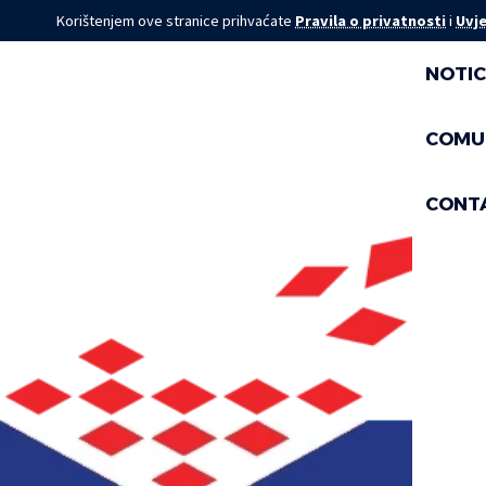
Korištenjem ove stranice prihvaćate
Pravila o privatnosti
i
Uvje
NOTIC
COMU
CONT