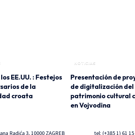
S
NOTICIAS
 los EE.UU. : Festejos
Presentación de pro
sarios de la
de digitalización del
dad croata
patrimonio cultural 
en Vojvodina
pana Radića 3, 10000 ZAGREB
tel: (+385 1) 61 15