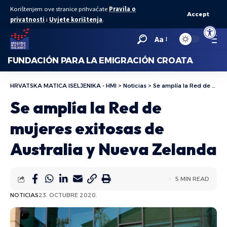
Korištenjem ove stranice prihvaćate
Pravila o
Accept
privatnosti
i
Uvjete korištenja
.
Abrir bar
Aa
FUNDACIÓN PARA LA EMIGRACIÓN CROATA
HRVATSKA MATICA ISELJENIKA - HMI
>
Noticias
>
Se amplía la Red de mujeres exitosas de Australia y Nueva Zelanda
Se amplía la Red de
mujeres exitosas de
Australia y Nueva Zelanda
5 MIN READ
NOTICIAS
23. OCTUBRE 2020.