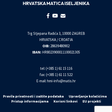
HRVATSKA MATICA ISELJENIKA
Trg Stjepana Radića 3, 10000 ZAGREB
HRVATSKA / CROATIA
OIB:
28639480902
IBAN:
HR8023900011100021305
tel: (+385 1) 61 15 116
fax: (+385 1) 61 11 522
E-mail:
hmi-info@matis.hr
Pravila privatnosti i zaštite podataka
Upravljanje kolačićima
Pristup informacijama
Korisni linkovi
EU projekti