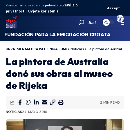
Korištenjem ove stranice prihvaćate
Pravila o
Accept
privatnosti
i
Uvjete korištenja
.
Abrir bar
Aa
FUNDACIÓN PARA LA EMIGRACIÓN CROATA
HRVATSKA MATICA ISELJENIKA - HMI
>
Noticias
>
La pintora de Australia donó sus obras al museo de Rijeka
La pintora de Australia
donó sus obras al museo
de Rijeka
2 MIN READ
NOTICIAS
24. MAYO 2018.