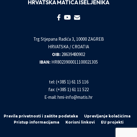
HRVATSKA MATICA ISELJENIKA
Trg Stjepana Radića 3, 10000 ZAGREB
HRVATSKA / CROATIA
OIB:
28639480902
IBAN:
HR8023900011100021305
tel: (+385 1) 61 15 116
fax: (+385 1) 61 11 522
E-mail:
hmi-info@matis.hr
Pravila privatnosti i zaštite podataka
Upravljanje kolačićima
Pristup informacijama
Korisni linkovi
EU projekti