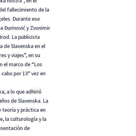
a nostra”, en el
el fallecimiento de la
geles. Durante ese
a Đurinović y Zvonimir
Brod. La publicista
a de Slavenska en el
s y viajes”, en su
en el marco de “Los
a cabo por 13° vez en
a, a lo que adhirió
años de Slavenska. La
 teoría y práctica en
e, la culturología y la
esentación de