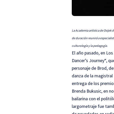
La Academia artística de Osijek 
de duración reunirá a especialistas
culturología y la pedagogía.
El año pasado, en Los Á
Dancer’s Journey“, que
personaje de Brod, des
danza de la magistral 
entrega de los premio
Brenda Bukusic, en nom
bailarina con el polit
largometraje fue tamb
de novedades en radio 