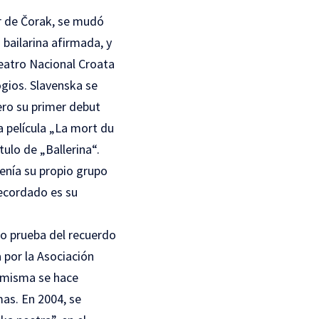
er de Čorak, se mudó
bailarina afirmada, y
Teatro Nacional Croata
ogios. Slavenska se
ero su primer debut
a película „La mort du
tulo de „Ballerina“.
tenía su propio grupo
recordado es su
mo prueba del recuerdo
 por la Asociación
a misma se hace
mas. En 2004, se