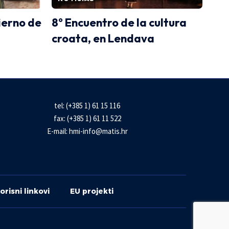
ierno de
8° Encuentro de la cultura
croata, en Lendava
tel: (+385 1) 61 15 116
fax: (+385 1) 61 11 522
E-mail:
hmi-info@matis.hr
orisni linkovi
EU projekti