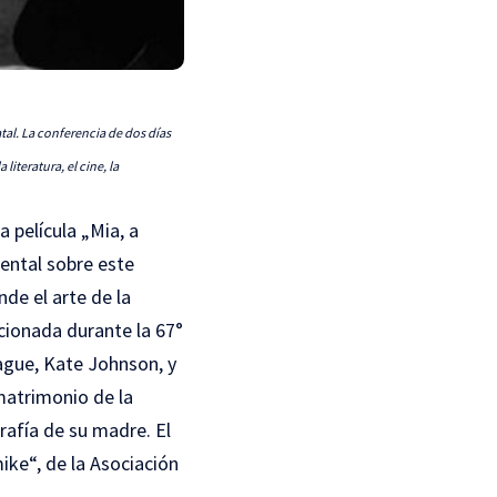
tal. La conferencia de dos días
 literatura, el cine, la
a película „Mia, a
mental sobre este
nde el arte de la
ncionada durante la 67°
ague, Kate Johnson, y
 matrimonio de la
rafía de su madre. El
mike
“, de la Asociación