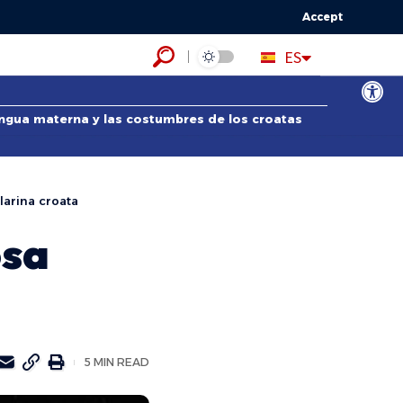
Accept
HR
ES
EN
Abrir bar
lengua materna y las costumbres de los croatas
larina croata
osa
5 MIN READ