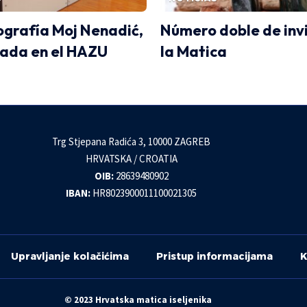
grafía Moj Nenadić,
Número doble de inv
ada en el HAZU
la Matica
Trg Stjepana Radića 3, 10000 ZAGREB
HRVATSKA / CROATIA
OIB:
28639480902
IBAN:
HR8023900011100021305
Upravljanje kolačićima
Pristup informacijama
K
© 2023 Hrvatska matica iseljenika