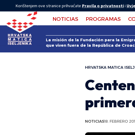
Korištenjem ove stranice prihvaćate
Pravila o privatnosti
i
Uvje
NOTICIAS
PROGRAMAS
C
La misión de la Fundación para la Emigra
que viven fuera de la República de Croac
HRVATSKA MATICA ISELJ
Centen
primera
NOTICIAS
18. FEBRERO 201