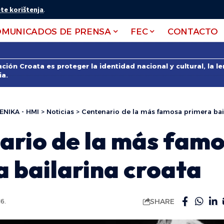
te korištenja
.
OMUNICADOS DE PRENSA
FEC
CONTACTO
ción Croata es proteger la identidad nacional y cultural, la 
ia.
ENIKA - HMI
>
Noticias
>
Centenario de la más famosa primera bai
ario de la más fam
 bailarina croata
SHARE
6.