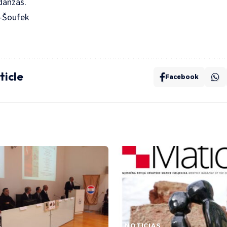
danzas.
a-Šoufek
ticle
Facebook
S
NOTICIAS