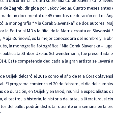
lícula documental croata sobre Mia Čorak Slavenska “Slavensk
 de Zagreb, dirigida por Jakov Sedlar. Cuatro meses antes d
 filmado un documental de 45 minutos de duración en Los Án
ó la monografía “Mia Čorak Slavenska” de dos autores: Maj
 la Editorial MD y la filial de la Matrix croata en Slavonski 
, Maja Đurinović, es la mejor conocedora del nombre y la obr
és, la monografía fotográfica “Mia Čorak Slavenska – lugare
del publicista Stribor Uzelac Schwendemann, fue presentada 
014. Este competencia dedicada a la gran artista se llevará 
de Osijek delcaró el 2016 como el año de Mia Čorak Slavensk
al.
El programa
comienza el 20 de febrero, el día del cumple
s de duración, en Osijek y en Brod, reunirá a especialistas de
el teatro, la historia, la historia del arte, la literatura, el cin
tes del ballet podrán disfrutar durante una semana en la pr