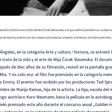
delcaró el 2016 como el año de Mia Čorak Slavenska, a lo que adhirió también su ciudad na
 de teoría y práctica en los campos de la danza, el teatro, la historia, la historia del arte, la
ngeles, en la categoría Arte y cultura / historia, se estrenó l
 trata de la vida y el arte de Mija Čorak Slavenska. El docu
pués de diez años de su filmación, revivió en la pantalla gra
Mia. Y no solo eso: el film fue premiado en la categoría me
s Emmy. El premio fue recibido por los productores Ted Spr
bre de Marija Ramas, hija de la artista. La hija, nacida del
ólogo austríaco Kuro Neumann, basa la película en la autobiog
ién premiado este año durante el concurso anual „
Golden 
y televisión, en la categoría de mejor película documental.