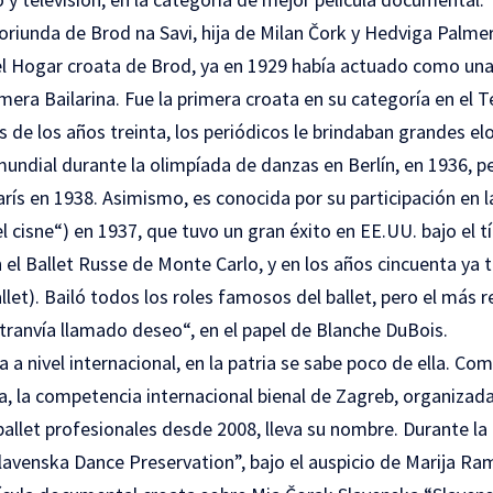
oriunda de Brod na Savi, hija de Milan Čork y Hedviga Palm
el Hogar croata de Brod, ya en 1929 había actuado como una 
mera Bailarina. Fue la primera croata en su categoría en el 
de los años treinta, los periódicos le brindaban grandes el
mundial durante la olimpíada de danzas en Berlín, en 1936, p
arís en 1938. Asimismo, es conocida por su participación en l
 cisne“) en 1937, que tuvo un gran éxito en EE.UU. bajo el tí
 el Ballet Russe de Monte Carlo, y en los años cincuenta ya 
llet). Bailó todos los roles famosos del ballet, pero el más 
tranvía llamado deseo“, en el papel de Blanche DuBois.
a nivel internacional, en la patria se sabe poco de ella. Co
a, la competencia internacional bienal de Zagreb, organizada
ballet profesionales desde 2008, lleva su nombre. Durante l
lavenska Dance Preservation”, bajo el auspicio de Marija Ra