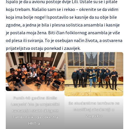
Ispalo je da u avionu postoje dvije Lili. Ustale su se i pitale
koju trebam. Našalio sam se i rekao – okrenite se da vidim
koja ima bolje noge! Ispostavilo se kasnije da su obje bile
zgodne, a jedna je bila i plesna solistica ansambla i kasnije
je postala moja žena. Biti član folklornog ansambla je više
od plesa ili sviranja. To je osebujan način života, a ostvarena
prijateljstva ostaju ponekad i zauvijek.
Punih 40 godina Siniša
Sa studentima tambure na
Leopold bio je umjetnički
Muzičkoj akademiji u
ravnatelj i stalni dirigent
Zagrebu
Tamburaškoga orkestra
HRT-a