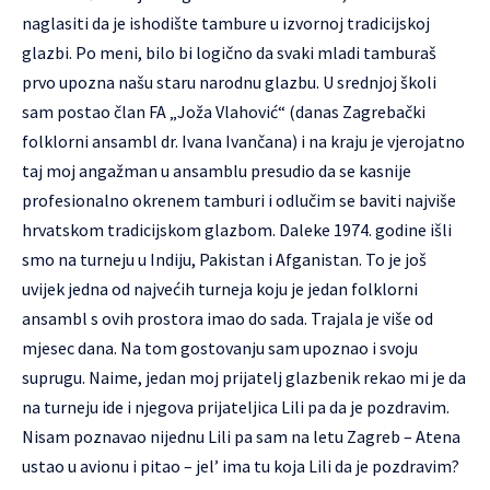
naglasiti da je ishodište tambure u izvornoj tradicijskoj
glazbi. Po meni, bilo bi logično da svaki mladi tamburaš
prvo upozna našu staru narodnu glazbu. U srednjoj školi
sam postao član FA „Joža Vlahović“ (danas Zagrebački
folklorni ansambl dr. Ivana Ivančana) i na kraju je vjerojatno
taj moj angažman u ansamblu presudio da se kasnije
profesionalno okrenem tamburi i odlučim se baviti najviše
hrvatskom tradicijskom glazbom. Daleke 1974. godine išli
smo na turneju u Indiju, Pakistan i Afganistan. To je još
uvijek jedna od najvećih turneja koju je jedan folklorni
ansambl s ovih prostora imao do sada. Trajala je više od
mjesec dana. Na tom gostovanju sam upoznao i svoju
suprugu. Naime, jedan moj prijatelj glazbenik rekao mi je da
na turneju ide i njegova prijateljica Lili pa da je pozdravim.
Nisam poznavao nijednu Lili pa sam na letu Zagreb – Atena
ustao u avionu i pitao – jel’ ima tu koja Lili da je pozdravim?