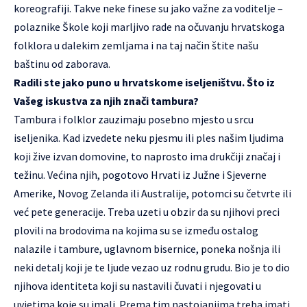
koreografiji. Takve neke finese su jako važne za voditelje –
polaznike Škole koji marljivo rade na očuvanju hrvatskoga
folklora u dalekim zemljama i na taj način štite našu
baštinu od zaborava.
Radili ste jako puno u hrvatskome iseljeništvu. Što iz
Vašeg iskustva za njih znači tambura?
Tambura i folklor zauzimaju posebno mjesto u srcu
iseljenika. Kad izvedete neku pjesmu ili ples našim ljudima
koji žive izvan domovine, to naprosto ima drukčiji značaj i
težinu. Većina njih, pogotovo Hrvati iz Južne i Sjeverne
Amerike, Novog Zelanda ili Australije, potomci su četvrte ili
već pete generacije. Treba uzeti u obzir da su njihovi preci
plovili na brodovima na kojima su se između ostalog
nalazile i tambure, uglavnom bisernice, poneka nošnja ili
neki detalj koji je te ljude vezao uz rodnu grudu. Bio je to dio
njihova identiteta koji su nastavili čuvati i njegovati u
uvjetima koje su imali. Prema tim nastojanjima treba imati