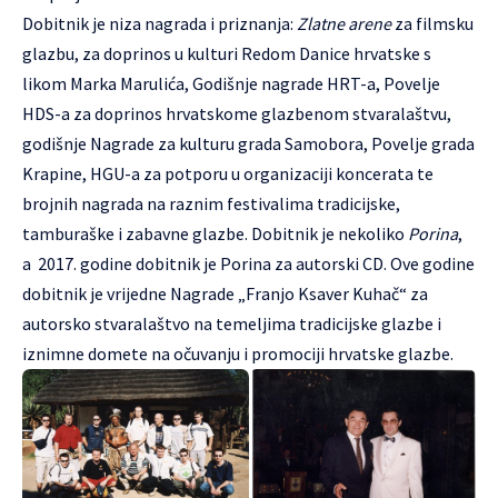
Dobitnik je niza nagrada i priznanja:
Zlatne arene
za filmsku
glazbu, za doprinos u kulturi Redom Danice hrvatske s
likom Marka Marulića, Godišnje nagrade HRT-a, Povelje
HDS-a za doprinos hrvatskome glazbenom stvaralaštvu,
godišnje Nagrade za kulturu grada Samobora, Povelje grada
Krapine, HGU-a za potporu u organizaciji koncerata te
brojnih nagrada na raznim festivalima tradicijske,
tamburaške i zabavne glazbe. Dobitnik je nekoliko
Porina
,
a 2017. godine dobitnik je Porina za autorski CD. Ove godine
dobitnik je vrijedne Nagrade „Franjo Ksaver Kuhač“ za
autorsko stvaralaštvo na temeljima tradicijske glazbe i
iznimne domete na očuvanju i promociji hrvatske glazbe.