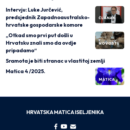
Intervju: Luke Jurčević,
predsjednik Zapadnoaustralsko-
ČLANAK
hrvatske gospodarske komore
„Otkad smo prvi put došli u
Hrvatsku znali smo da ovdje
NOVOSTI
pripadamo“
Sramota je biti stranac u vlastitoj zemlji
Matica 4 /2025.
MATICA
HRVATSKA MATICA ISELJENIKA