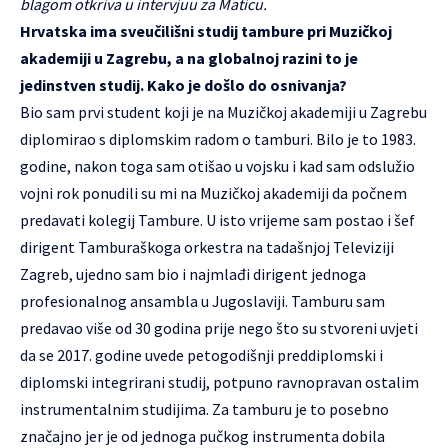
blagom otkriva u intervjuu za Maticu.
Hrvatska ima sveučilišni studij tambure pri Muzičkoj
akademiji u Zagrebu, a na globalnoj razini to je
jedinstven studij. Kako je došlo do osnivanja?
Bio sam prvi student koji je na Muzičkoj akademiji u Zagrebu
diplomirao s diplomskim radom o tamburi. Bilo je to 1983.
godine, nakon toga sam otišao u vojsku i kad sam odslužio
vojni rok ponudili su mi na Muzičkoj akademiji da počnem
predavati kolegij Tambure. U isto vrijeme sam postao i šef
dirigent Tamburaškoga orkestra na tadašnjoj Televiziji
Zagreb, ujedno sam bio i najmlađi dirigent jednoga
profesionalnog ansambla u Jugoslaviji. Tamburu sam
predavao više od 30 godina prije nego što su stvoreni uvjeti
da se 2017. godine uvede petogodišnji preddiplomski i
diplomski integrirani studij, potpuno ravnopravan ostalim
instrumentalnim studijima. Za tamburu je to posebno
značajno jer je od jednoga pučkog instrumenta dobila