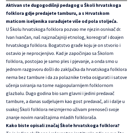
Aktivan ste dugogodišnji pedagog u Školi hrvatskoga
folklora gdje predajete tamburu, a s Hrvatskom
maticom iseljenika surađujete više od pola stoljeća.
U Školu hrvatskoga folklora pozvao me njezin osnivač dr.
Ivan Ivančan, naš najznačajniji etnolog, koreograf i doajen
hrvatskoga folklora. Bogatstvo građe koju je on stvorio i
ostavio je neprocjenjivo. Kad je započinjao sa Školom
folklora, postojao je samo ples i pjevanje, a onda smo u
jednom razgovoru došli do zaključka da hrvatskoga folklora
nema bez tambure i da za polaznike treba osigurati i satove
učenja sviranja na tome najpopularnijem folklornom
glazbalu. Dugo godina bio sam glavni i jedini predavač
tambure, a danas sudjelujem kao gost predavač, ali i dalje u
svakoj Školi folklora neizmjerno uživam prenoseći svoje
znanje novim naraštajima mladih folkloraša.
Kako biste opisali značaj Škole hrvatskoga folklora?