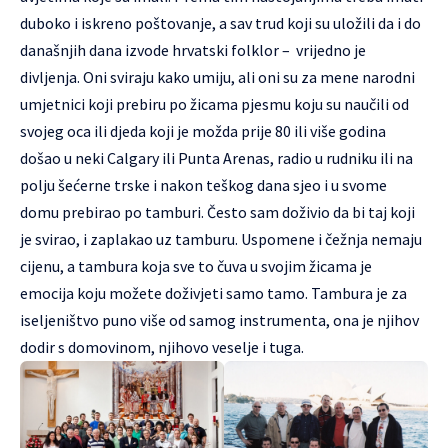
duboko i iskreno poštovanje, a sav trud koji su uložili da i do
današnjih dana izvode hrvatski folklor – vrijedno je
divljenja. Oni sviraju kako umiju, ali oni su za mene narodni
umjetnici koji prebiru po žicama pjesmu koju su naučili od
svojeg oca ili djeda koji je možda prije 80 ili više godina
došao u neki Calgary ili Punta Arenas, radio u rudniku ili na
polju šećerne trske i nakon teškog dana sjeo i u svome
domu prebirao po tamburi. Često sam doživio da bi taj koji
je svirao, i zaplakao uz tamburu. Uspomene i čežnja nemaju
cijenu, a tambura koja sve to čuva u svojim žicama je
emocija koju možete doživjeti samo tamo. Tambura je za
iseljeništvo puno više od samog instrumenta, ona je njihov
dodir s domovinom, njihovo veselje i tuga.