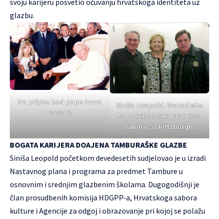
svoju karijeru posvetio očuvanju hrvatskoga identiteta uz
glazbu.
Na prijmu kod pape Ivana
Siniša Leopold, Bernadette
Pavla II.
M. Luketich-Sikaras i Kićo
Slabinac u Pittsburghu
BOGATA KARIJERA DOAJENA TAMBURAŠKE GLAZBE
Siniša Leopold početkom devedesetih sudjelovao je u izradi
Nastavnog plana i programa za predmet Tambure u
osnovnim i srednjim glazbenim školama. Dugogodišnji je
član prosudbenih komisija HDGPP-a, Hrvatskoga sabora
kulture i Agencije za odgoj i obrazovanje pri kojoj se polažu