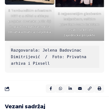
S Tamburaškim orkestrom
S najpoznatijim glazbenim
HRT-a u Africi u sklopu
iseljenikom, velikim
projekta Hrvatska priča čiji
pjevačem Ivom Robićem
je glavni organizator bila
ostvario je brojne
Hrvatska matica iseljenika
zajedničke projekte
Razgovarala: Jelena Badovinac 
Dimitrijević  /  Foto: Privatna 
arhiva i Pixsell
Vezani sadržaj