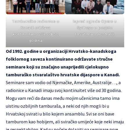
Tamburaške radionice u
Ispred zgrade Opere u
Kanadi održava
Sydneyu u posjetu
kontinuirano više od 30
Hrvatima u Australiji
godina
Od 1992. godine u organizaciji Hrvatsko-kanadskoga
folklornog saveza kontinuirano održavate stručne
seminare koji su značajno unaprijedili cjelokupno
tamburaško stvaralaštvo hrvatske dijaspore u Kanadi.
Seminare sam vodio od Njemačke, Amerike, Australije…, a
radionice u Kanadi imaju svoj kontinuitet više od 30 godina.
Mogu vam reći da danas među mojim učenicima tamo ima
uistinu ozbiljnih tamburaša, a neki od njih mogli bi u
Hrvatskoj svirati u bilo kojem ansamblu. Svi se oni bave
tamburom kao hobijem, ali sviračko umijeće koje neki imaju
je respektabilno. Kad su počele dolaziti na seminare prve