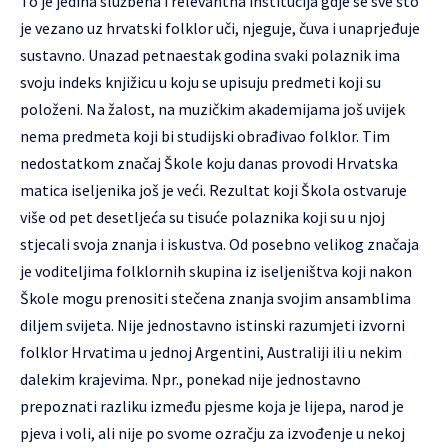
To je jedina službena i relevantna institucija gdje se sve što
je vezano uz hrvatski folklor uči, njeguje, čuva i unaprjeđuje
sustavno. Unazad petnaestak godina svaki polaznik ima
svoju indeks knjižicu u koju se upisuju predmeti koji su
položeni. Na žalost, na muzičkim akademijama još uvijek
nema predmeta koji bi studijski obrađivao folklor. Tim
nedostatkom značaj Škole koju danas provodi Hrvatska
matica iseljenika još je veći. Rezultat koji Škola ostvaruje
više od pet desetljeća su tisuće polaznika koji su u njoj
stjecali svoja znanja i iskustva. Od posebno velikog značaja
je voditeljima folklornih skupina iz iseljeništva koji nakon
Škole mogu prenositi stečena znanja svojim ansamblima
diljem svijeta. Nije jednostavno istinski razumjeti izvorni
folklor Hrvatima u jednoj Argentini, Australiji ili u nekim
dalekim krajevima. Npr., ponekad nije jednostavno
prepoznati razliku između pjesme koja je lijepa, narod je
pjeva i voli, ali nije po svome ozračju za izvođenje u nekoj