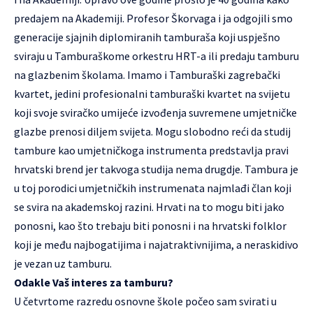
predajem na Akademiji. Profesor Škorvaga i ja odgojili smo
generacije sjajnih diplomiranih tamburaša koji uspješno
sviraju u Tamburaškome orkestru HRT-a ili predaju tamburu
na glazbenim školama. Imamo i Tamburaški zagrebački
kvartet, jedini profesionalni tamburaški kvartet na svijetu
koji svoje sviračko umijeće izvođenja suvremene umjetničke
glazbe prenosi diljem svijeta. Mogu slobodno reći da studij
tambure kao umjetničkoga instrumenta predstavlja pravi
hrvatski brend jer takvoga studija nema drugdje. Tambura je
u toj porodici umjetničkih instrumenata najmlađi član koji
se svira na akademskoj razini. Hrvati na to mogu biti jako
ponosni, kao što trebaju biti ponosni i na hrvatski folklor
koji je među najbogatijima i najatraktivnijima, a neraskidivo
je vezan uz tamburu.
Odakle Vaš interes za tamburu?
U četvrtome razredu osnovne škole počeo sam svirati u