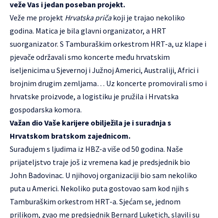
veže Vas i jedan poseban projekt.
Veže me projekt
Hrvatska priča
koji je trajao nekoliko
godina. Matica je bila glavni organizator, a HRT
suorganizator. S Tamburaškim orkestrom HRT-a, uz klape i
pjevače održavali smo koncerte među hrvatskim
iseljenicima u Sjevernoj i Južnoj Americi, Australiji, Africi i
brojnim drugim zemljama… Uz koncerte promovirali smo i
hrvatske proizvode, a logistiku je pružila i Hrvatska
gospodarska komora.
Važan dio Vaše karijere obilježila je i suradnja s
Hrvatskom bratskom zajednicom.
Surađujem s ljudima iz HBZ-a više od 50 godina. Naše
prijateljstvo traje još iz vremena kad je predsjednik bio
John Badovinac. U njihovoj organizaciji bio sam nekoliko
puta u Americi. Nekoliko puta gostovao sam kod njih s
Tamburaškim orkestrom HRT-a. Sjećam se, jednom
prilikom, zvao me predsjednik Bernard Luketich, slavili su