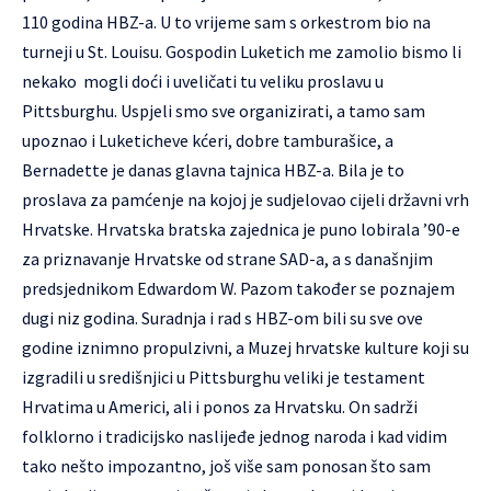
110 godina HBZ-a. U to vrijeme sam s orkestrom bio na
turneji u St. Louisu. Gospodin Luketich me zamolio bismo li
nekako mogli doći i uveličati tu veliku proslavu u
Pittsburghu. Uspjeli smo sve organizirati, a tamo sam
upoznao i Luketicheve kćeri, dobre tamburašice, a
Bernadette je danas glavna tajnica HBZ-a. Bila je to
proslava za pamćenje na kojoj je sudjelovao cijeli državni vrh
Hrvatske. Hrvatska bratska zajednica je puno lobirala ’90-e
za priznavanje Hrvatske od strane SAD-a, a s današnjim
predsjednikom Edwardom W. Pazom također se poznajem
dugi niz godina. Suradnja i rad s HBZ-om bili su sve ove
godine iznimno propulzivni, a Muzej hrvatske kulture koji su
izgradili u središnjici u Pittsburghu veliki je testament
Hrvatima u Americi, ali i ponos za Hrvatsku. On sadrži
folklorno i tradicijsko naslijeđe jednog naroda i kad vidim
tako nešto impozantno, još više sam ponosan što sam