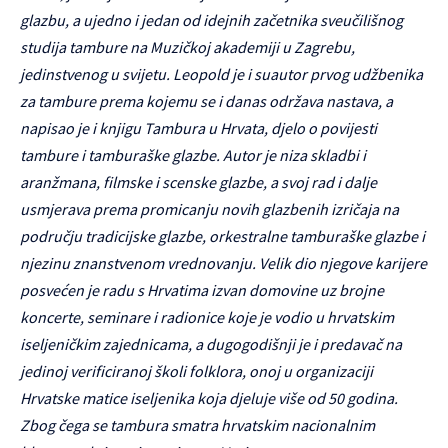
glazbu, a ujedno i jedan od idejnih začetnika sveučilišnog
studija tambure na Muzičkoj akademiji u Zagrebu,
jedinstvenog u svijetu. Leopold je i suautor
prvog udžbenika
za tambure prema kojemu se i danas održava nastava, a
napisao je i knjigu Tambura u Hrvata, djelo o povijesti
tambure i tamburaške glazbe. Autor je niza skladbi i
aranžmana, filmske i scenske glazbe,
a svoj rad i dalje
usmjerava prema promicanju novih glazbenih izričaja na
području tradicijske glazbe, orkestralne tamburaške glazbe i
njezinu znanstvenom vrednovanju. Velik dio njegove karijere
posvećen je radu s Hrvatima izvan domovine uz brojne
koncerte, seminare i radionice koje je vodio u hrvatskim
iseljeničkim zajednicama, a dugogodišnji je i predavač na
jedinoj verificiranoj školi folklora, onoj u organizaciji
Hrvatske matice iseljenika koja djeluje više od 50 godina.
Zbog čega se tambura smatra hrvatskim nacionalnim