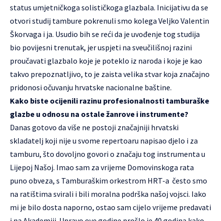
status umjetničkoga solističkoga glazbala. Inicijativu da se
otvori studij tambure pokrenuli smo kolega Veljko Valentin
Škorvaga i ja. Usudio bih se reći da je uvođenje tog studija
bio povijesni trenutak, jer uspjeti na sveučilišnoj razini
proučavati glazbalo koje je poteklo iz naroda i koje je kao
takvo prepoznatljivo, to je zaista velika stvar koja značajno
pridonosi očuvanju hrvatske nacionalne baštine.
Kako biste ocijenili razinu profesionalnosti tamburaške
glazbe u odnosu na ostale žanrove i instrumente?
Danas gotovo da više ne postoji značajniji hrvatski
skladatelj koji nije u svome repertoaru napisao djelo i za
tamburu, što dovoljno govori o značaju tog instrumenta u
Lijepoj Našoj. Imao sam za vrijeme Domovinskoga rata
puno obveza, s Tamburaškim orkestrom HRT-a često smo
na ratištima svirali i bili moralna podrška našoj vojsci. Iako
mi je bilo dosta naporno, ostao sam cijelo vrijeme predavati
i na Akademiji. Upravo ove godine prošlo je 40 godina kako