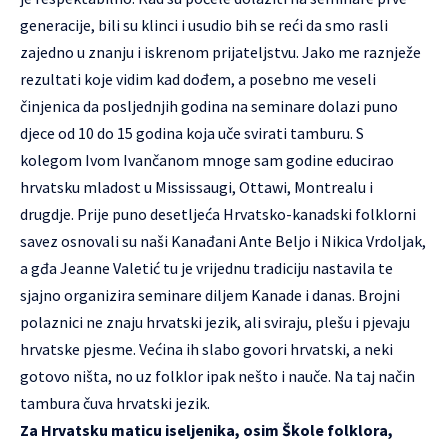
generacije, bili su klinci i usudio bih se reći da smo rasli
zajedno u znanju i iskrenom prijateljstvu. Jako me raznježe
rezultati koje vidim kad dođem, a posebno me veseli
činjenica da posljednjih godina na seminare dolazi puno
djece od 10 do 15 godina koja uče svirati tamburu. S
kolegom Ivom Ivančanom mnoge sam godine educirao
hrvatsku mladost u Mississaugi, Ottawi, Montrealu i
drugdje. Prije puno desetljeća Hrvatsko-kanadski folklorni
savez osnovali su naši Kanađani Ante Beljo i Nikica Vrdoljak,
a gđa Jeanne Valetić tu je vrijednu tradiciju nastavila te
sjajno organizira seminare diljem Kanade i danas. Brojni
polaznici ne znaju hrvatski jezik, ali sviraju, plešu i pjevaju
hrvatske pjesme. Većina ih slabo govori hrvatski, a neki
gotovo ništa, no uz folklor ipak nešto i nauče. Na taj način
tambura čuva hrvatski jezik.
Za Hrvatsku maticu iseljenika, osim Škole folklora,