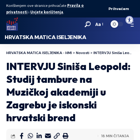
Korištenjem ove stranice prihvaćate
Pravila o
Prihvaćam
privatnosti
i
Uvjete korištenja
.
Open to
Aa
HRVATSKA MATICA ISELJENIKA
HRVATSKA MATICA ISELJENIKA - HMI
>
Novosti
>
INTERVJU Siniša Leopold: Studij tambure na Muzičkoj akademiji u Zagrebu je iskonski hrvatski brend
INTERVJU Siniša Leopold:
Studij tambure na
Muzičkoj akademiji u
Zagrebu je iskonski
hrvatski brend
18 MIN ČITANJA