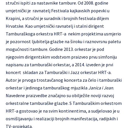
stručni ispiti za nastavnike tambure. Od 2008. godine
umjetnički je ravnatelj Festivala kajkavskih popevki u
Krapini, a stručni je suradnik i brojnih festivala diljem
Hrvatske. Kao umjetnički ravnatelj i stalni dirigent
Tamburaškoga orkestra HRT-a nekim projektima usmjerio
je pozornost ljubitelja glazbe na široku i raznovrsnu paletu
mogućnosti tambure. Godine 2013. orkestar je pod
njegovim dirigentskim vodstvom praizveo prvu simfoniju
napisanu za tamburaški orkestar, a 2014. izveden je prvi
koncert skladan za Tamburaški i Jazz orkestar HRT-a.
Autor je prvoga trostavčanog koncerta za čelo i tamburaški
orkestar i jedinoga tamburaškog mjuzikla
Janica i Jean
.
Navedene praizvedbe značajno su obilježile noviji razvoj
orkestralne tamburaške glazbe. S Tamburaškim orkestrom
HRT-a gostovao je na svim kontinentima, a sudjelovao je u
osmišljavanju i realizaciji brojnih manifestacija, radijskih i
TV-projekata.