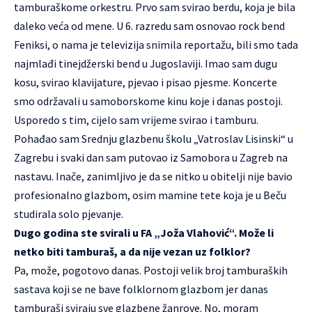
tamburaškome orkestru. Prvo sam svirao berdu, koja je bila
daleko veća od mene. U 6. razredu sam osnovao rock bend
Feniksi, o nama je televizija snimila reportažu, bili smo tada
najmlađi tinejdžerski bend u Jugoslaviji. Imao sam dugu
kosu, svirao klavijature, pjevao i pisao pjesme. Koncerte
smo održavali u samoborskome kinu koje i danas postoji.
Usporedo s tim, cijelo sam vrijeme svirao i tamburu.
Pohađao sam Srednju glazbenu školu „Vatroslav Lisinski“ u
Zagrebu i svaki dan sam putovao iz Samobora u Zagreb na
nastavu. Inače, zanimljivo je da se nitko u obitelji nije bavio
profesionalno glazbom, osim mamine tete koja je u Beču
studirala solo pjevanje.
Dugo godina ste svirali u FA „Joža Vlahović“. Može li
netko biti tamburaš, a da nije vezan uz folklor?
Pa, može, pogotovo danas. Postoji velik broj tamburaških
sastava koji se ne bave folklornom glazbom jer danas
tamburaši sviraju sve glazbene žanrove. No, moram