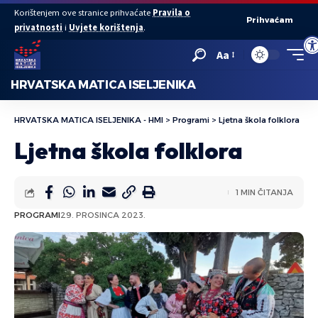
Korištenjem ove stranice prihvaćate
Pravila o
Prihvaćam
privatnosti
i
Uvjete korištenja
.
Ope
Aa
HRVATSKA MATICA ISELJENIKA
HRVATSKA MATICA ISELJENIKA - HMI
>
Programi
>
Ljetna škola folklora
Ljetna škola folklora
1 MIN ČITANJA
PROGRAMI
29. PROSINCA 2023.