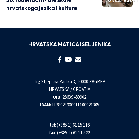
UNCATEGORI
hrvatskoga jezika i kulture
HRVATSKA MATICA ISELJENIKA
Trg Stjepana Radića 3, 10000 ZAGREB
HRVATSKA / CROATIA
OIB:
28639480902
IBAN:
HR8023900011100021305
tel: (+385 1) 61 15 116
fax: (+385 1) 61 11 522