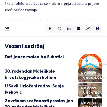
škola folklora održat će se krajem srpnja u Zadru, a prijave
kreću već od travnja.
Vezani sadržaj
Dužijanca malenih u Subotici
NOVOSTI
UNCATEGORI
30. rođendan Male škole
NOVOSTI
hrvatskog jezika i kulture
UNCATEGORI
U Sevilli izloženi radovi Sanje
NOVOSTI
Iveković
UNCATEGORI
Završnom svečanosti proslavljen
NOVOSTI
30. rođendan Male škole