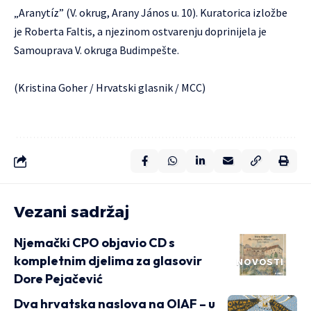
„Aranytíz” (V. okrug, Arany János u. 10). Kuratorica izložbe
je Roberta Faltis, a njezinom ostvarenju doprinijela je
Samouprava V. okruga Budimpešte.
(Kristina Goher / Hrvatski glasnik / MCC)
Vezani sadržaj
Njemački CPO objavio CD s
kompletnim djelima za glasovir
NOVOSTI
Dore Pejačević
Dva hrvatska naslova na OIAF – u