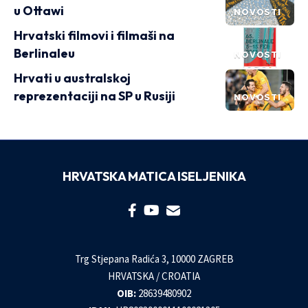
u Ottawi
NOVOSTI
Hrvatski filmovi i filmaši na
Berlinaleu
NOVOSTI
Hrvati u australskoj
reprezentaciji na SP u Rusiji
NOVOSTI
HRVATSKA MATICA ISELJENIKA
Trg Stjepana Radića 3, 10000 ZAGREB
HRVATSKA / CROATIA
OIB:
28639480902