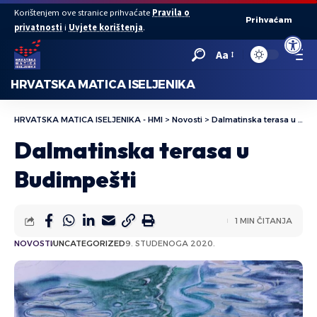
Korištenjem ove stranice prihvaćate
Pravila o
Prihvaćam
privatnosti
i
Uvjete korištenja
.
Open to
Aa
HRVATSKA MATICA ISELJENIKA
HRVATSKA MATICA ISELJENIKA - HMI
>
Novosti
>
Dalmatinska terasa u Budimpešti
Dalmatinska terasa u
Budimpešti
1 MIN ČITANJA
NOVOSTI
UNCATEGORIZED
9. STUDENOGA 2020.