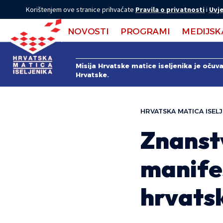
Korištenjem ove stranice prihvaćate
Pravila o privatnosti
i
Uvje
NOVOSTI
PROGRAMI
MEDIJSK
Misija Hrvatske matice iseljenika je očuv
Hrvatske.
HRVATSKA MATICA ISELJ
Znanst
manifes
hrvats