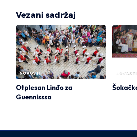
Vezani sadržaj
NOVOSTI
NOVOSTI
Otplesan Linđo za
Šokačko
Guennisssa