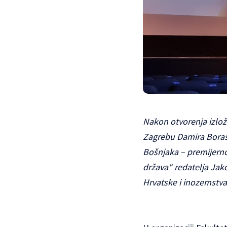
Nakon otvorenja izlož
Zagrebu Damira Boras
Bošnjaka – premijerno
država“ redatelja Jak
Hrvatske i inozemstva