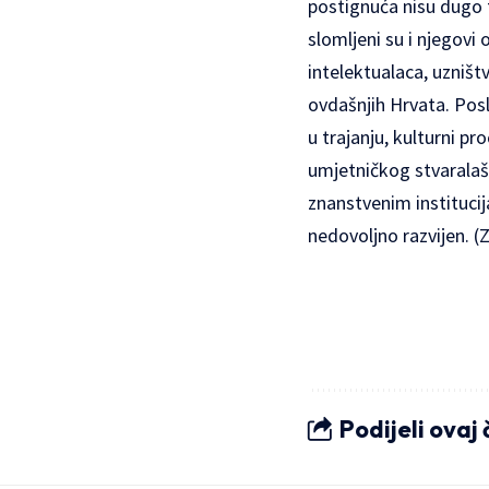
postignuća nisu dugo 
slomljeni su i njegovi
intelektualaca, uzništv
ovdašnjih Hrvata. Posl
u trajanju, kulturni pr
umjetničkog stvaralaštv
znanstvenim institucij
nedovoljno razvijen. 
Podijeli ovaj