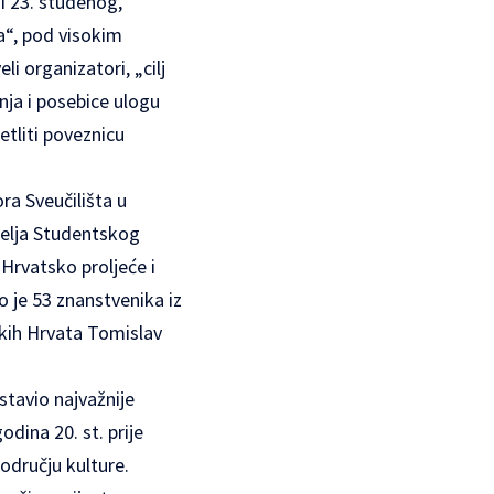
i 23. studenog,
a“, pod visokim
i organizatori, „cilj
anja i posebice ulogu
etliti poveznicu
ra Sveučilišta u
telja Studentskog
Hrvatsko proljeće i
 je 53 znanstvenika iz
skih Hrvata Tomislav
stavio najvažnije
odina 20. st. prije
odručju kulture.