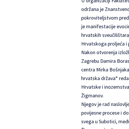
U organizaciji Fakult
održana je Znanstveno
pokroviteljstvom preds
je manifestacije evocir
hrvatskih sveučilištara
Hrvatskoga proljeća i 
Nakon otvorenja izložb
Zagrebu Damira Borasa
centra Mirka Bošnjaka
hrvatska država“ reda
Hrvatske i inozemstva
Žigmanov.
Njegov je rad naslovlje
povijesne procese i dog
svega u Subotici, međ