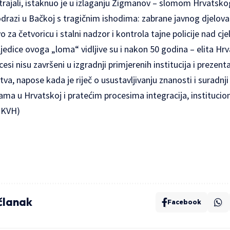
trajali, istaknuo je u izlaganju Žigmanov – slomom Hrvatsko
 odrazi u Bačkoj s tragičnim ishodima: zabrane javnog djelova
o za četvoricu i stalni nadzor i kontrola tajne policije nad c
jedice ovoga „loma“ vidljive su i nakon 50 godina – elita Hr
ocesi nisu završeni u izgradnji primjerenih institucija i prezen
a, napose kada je riječ o usustavljivanju znanosti i suradnji 
ama u Hrvatskoj i pratećim procesima integracija, instituciona
(ZKVH)
 članak
Facebook