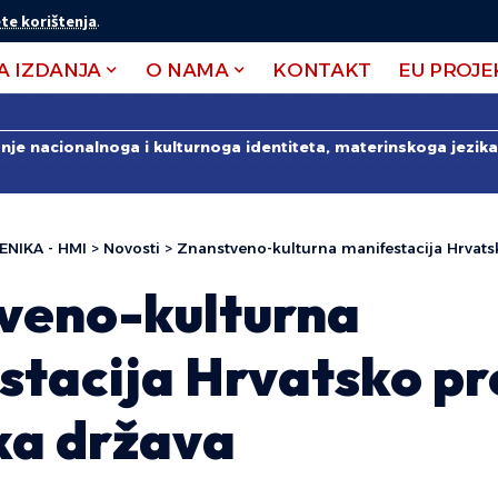
te korištenja
.
A IZDANJA
O NAMA
KONTAKT
EU PROJE
anje nacionalnoga i kulturnoga identiteta, materinskoga jezika 
ENIKA - HMI
>
Novosti
>
Znanstveno-kulturna manifestacija Hrvatsko p
veno-kulturna
tacija Hrvatsko pro
ka država