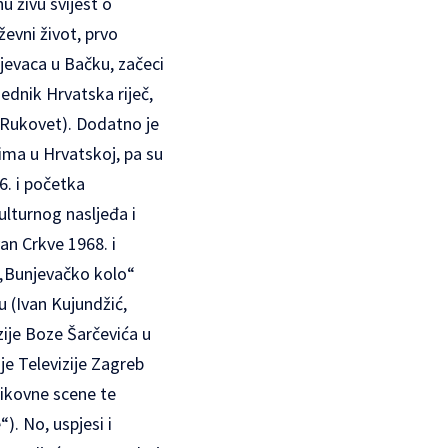
u živu svijest o
evni život, prvo
jevaca u Bačku, začeci
ednik Hrvatska riječ,
 Rukovet). Dodatno je
ma u Hrvatskoj, pa su
6. i početka
kulturnog nasljeđa i
an Crkve 1968. i
 „Bunjevačko kolo“
u (Ivan Kujundžić,
zije Boze Šarčevića u
je Televizije Zagreb
likovne scene te
). No, uspjesi i