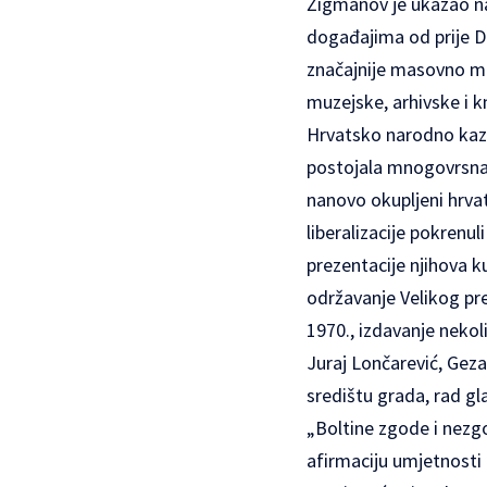
Žigmanov je ukazao na 
događajima od prije Dr
značajnije masovno me
muzejske, arhivske i k
Hrvatsko narodno kaza
postojala mnogovrsna 
nanovo okupljeni hrvat
liberalizacije pokrenul
prezentacije njihova k
održavanje Velikog pr
1970., izdavanje nekoli
Juraj Lončarević, Geza
središtu grada, rad gl
„Boltine zgode i nezgo
afirmaciju umjetnosti u