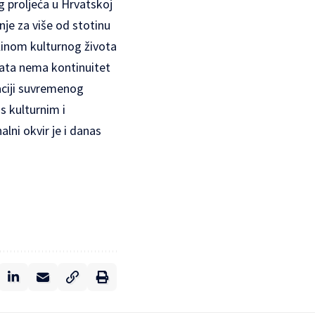
g proljeća u Hrvatskoj
nje za više od stotinu
jelinom kulturnog života
vata nema kontinuitet
taciji suvremenog
s kulturnim i
lni okvir je i danas