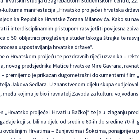
eta hrvatskih studija u zagrebačkom Studentskom centru, 22. 
-kulturna manifestacija „Hrvatsko proljeće i hrvatska držav
jednika Republike Hrvatske Zorana Milanovića. Kako su navel
ati i interdisciplinarnim pristupom rasvijetliti povijesna zbiv
ca o 50. obljetnici proglašenja studentskoga štrajka te rasvij
procesa uspostavljanja hrvatske države“.
e o Hrvatskom proljeću te pozdravnih riječi uzvanika – rekto
, novog predsjednika Matice hrvatske Mire Gavrana, ravna
 – premijerno je prikazan dugometražni dokumentarni film „
telja Jakova Sedlara. U znanstvenom dijelu skupa sudjelovalo
, među kojima je bio i ravnatelj Zavoda za kulturu vojvođan
n „Hrvatsko proljeće i Hrvati u Bačkoj“ te je u izlaganju pred
ađaje koji su bili na djelu od sredine 60-ih do sredine 70-ih g
u ovdašnjim Hrvatima – Bunjevcima i Šokcima, ponajprije u p