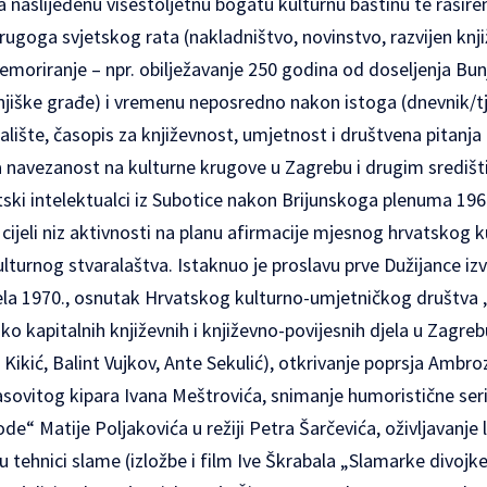
naslijeđenu višestoljetnu bogatu kulturnu baštinu te raširen
ugoga svjetskog rata (nakladništvo, novinstvo, razvijen knjiž
moriranje – npr. obilježavanje 250 godina od doseljenja Bun
njiške građe) i vremenu neposredno nakon istoga (dnevnik/tj
lište, časopis za književnost, umjetnost i društvena pitanja
navezanost na kulturne krugove u Zagrebu i drugim središti
ski intelektualci iz Subotice nakon Brijunskoga plenuma 196
i cijeli niz aktivnosti na planu afirmacije mjesnog hrvatskog 
ulturnog stvaralaštva. Istaknuo je proslavu prve Dužijance izv
ela 1970., osnutak Hrvatskog kulturno-umjetničkog društva
ko kapitalnih književnih i književno-povijesnih djela u Zagreb
 Kikić, Balint Vujkov, Ante Sekulić), otkrivanje poprsja Ambro
asovitog kipara Ivana Meštrovića, snimanje humoristične seri
de“ Matije Poljakovića u režiji Petra Šarčevića, oživljavanje 
 tehnici slame (izložbe i film Ive Škrabala „Slamarke divojke“