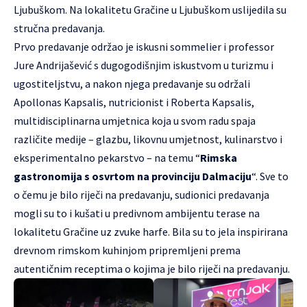
Ljubuškom. Na lokalitetu Gračine u Ljubuškom uslijedila su
stručna predavanja.
Prvo predavanje održao je iskusni sommelier i professor
Jure Andrijašević s dugogodišnjim iskustvom u turizmu i
ugostiteljstvu, a nakon njega predavanje su održali
Apollonas Kapsalis, nutricionist i Roberta Kapsalis,
multidisciplinarna umjetnica koja u svom radu spaja
različite medije – glazbu, likovnu umjetnost, kulinarstvo i
eksperimentalno pekarstvo – na temu “
Rimska
gastronomija s osvrtom na provinciju Dalmaciju
“. Sve to
o čemu je bilo riječi na predavanju, sudionici predavanja
mogli su to i kušati u predivnom ambijentu terase na
lokalitetu Gračine uz zvuke harfe. Bila su to jela inspirirana
drevnom rimskom kuhinjom pripremljeni prema
autentičnim receptima o kojima je bilo riječi na predavanju.