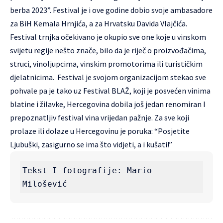
berba 2023”. Festival je i ove godine dobio svoje ambasadore
za BiH Kemala Hrnjića, a za Hrvatsku Davida Vlajčića.
Festival trnjka očekivano je okupio sve one koje u vinskom
svijetu regije nešto znače, bilo da je riječ o proizvođačima,
struci, vinoljupcima, vinskim promotorima ili turističkim
djelatnicima. Festival je svojom organizacijom stekao sve
pohvale pa je tako uz Festival BLAŽ, koji je posvećen vinima
blatine i žilavke, Hercegovina dobila još jedan renomiran I
prepoznatljiv festival vina vrijedan pažnje. Za sve koji
prolaze ili dolaze u Hercegovinu je poruka: “Posjetite
Ljubuški, zasigurno se ima što vidjeti, a i kušati!”
Tekst I fotografije: Mario 
Milošević