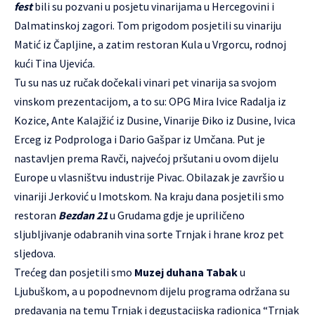
fest
bili su pozvani u posjetu vinarijama u Hercegovini i
Dalmatinskoj zagori. Tom prigodom posjetili su vinariju
Matić iz Čapljine, a zatim restoran Kula u Vrgorcu, rodnoj
kući Tina Ujevića.
Tu su nas uz ručak dočekali vinari pet vinarija sa svojom
vinskom prezentacijom, a to su: OPG Mira Ivice Radalja iz
Kozice, Ante Kalajžić iz Dusine, Vinarije Điko iz Dusine, Ivica
Erceg iz Podprologa i Dario Gašpar iz Umčana. Put je
nastavljen prema Ravči, najvećoj pršutani u ovom dijelu
Europe u vlasništvu industrije Pivac. Obilazak je završio u
vinariji Jerković u Imotskom. Na kraju dana posjetili smo
restoran
Bezdan 21
u Grudama gdje je upriličeno
sljubljivanje odabranih vina sorte Trnjak i hrane kroz pet
sljedova.
Trećeg dan posjetili smo
Muzej duhana Tabak
u
Ljubuškom, a u popodnevnom dijelu programa održana su
predavanja na temu Trnjak i degustacijska radionica “Trnjak