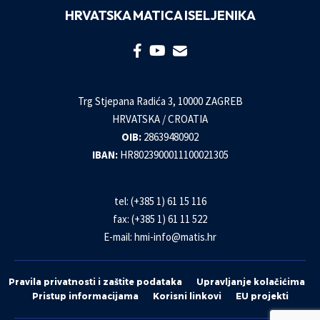
HRVATSKA MATICA ISELJENIKA
Trg Stjepana Radića 3, 10000 ZAGREB
HRVATSKA / CROATIA
OIB:
28639480902
IBAN:
HR8023900011100021305
tel: (+385 1) 61 15 116
fax: (+385 1) 61 11 522
E-mail:
hmi-info@matis.hr
Pravila privatnosti i zaštite podataka
Upravljanje kolačićima
Pristup informacijama
Korisni linkovi
EU projekti