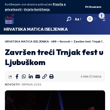
Korištenjem ove stranice prihvaćate
Pravila o
Prihvaćam
privatnosti
i
Uvjete korištenja
.
Open to
Aa
HRVATSKA MATICA ISELJENIKA
HRVATSKA MATICA ISELJENIKA - HMI
>
Novosti
>
Završen treći Trnjak fest u Ljubuškom
Završen treći Trnjak fest u
Ljubuškom
5 MIN ČITANJA
NOVOSTI
11. SRPNJA 2025.