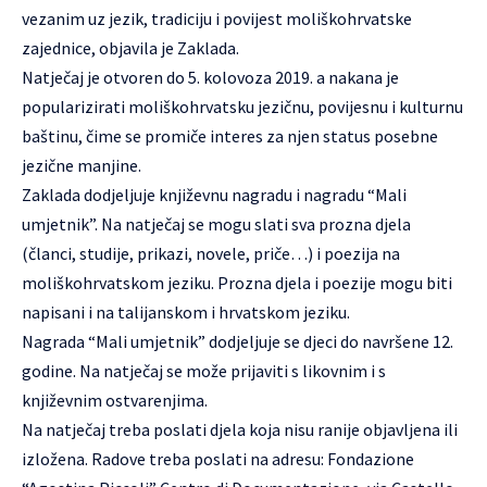
vezanim uz jezik, tradiciju i povijest moliškohrvatske
zajednice, objavila je
Zaklada
.
Natječaj je otvoren do 5. kolovoza 2019. a nakana je
popularizirati moliškohrvatsku jezičnu, povijesnu i kulturnu
baštinu, čime se promiče interes za njen status posebne
jezične manjine.
Zaklada dodjeljuje književnu nagradu i nagradu “Mali
umjetnik”. Na natječaj se mogu slati sva prozna djela
(članci, studije, prikazi, novele, priče…) i poezija na
moliškohrvatskom jeziku. Prozna djela i poezije mogu biti
napisani i na talijanskom i hrvatskom jeziku.
Nagrada “Mali umjetnik” dodjeljuje se djeci do navršene 12.
godine. Na natječaj se može prijaviti s likovnim i s
književnim ostvarenjima.
Na natječaj treba poslati djela koja nisu ranije objavljena ili
izložena. Radove treba poslati na adresu: Fondazione