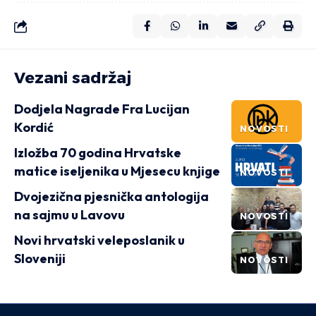
Vezani sadržaj
Dodjela Nagrade Fra Lucijan
Kordić
NOVOSTI
Izložba 70 godina Hrvatske
matice iseljenika u Mjesecu knjige
NOVOSTI
Dvojezična pjesnička antologija
na sajmu u Lavovu
NOVOSTI
Novi hrvatski veleposlanik u
Sloveniji
NOVOSTI