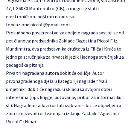
“Agostina Piccoli” Centro di Documentazione, via Castello
47, I-86030 Montemitro (CB), a mogu se slati i
elektroničkom poštom na adresu:
fondazione.piccoli@gmail.com
Prosudbeno povjerenstvo za dodjele nagrada sastoji se od
pet članova: predsjednika Zaklade “Agostina Piccoli” iz
Mundimitra, dva predstavnika društava iz Filiča i Kruča te
jednoga stručnjaka za hrvatski jezik i jednoga stručnjak za
pedagoška pitanja.
Prva tri nagrađena autora dobit će odličje. Autor
prvonagrađenoga djela u kategoriji nagrade “Mali
umjetnik” dobit će nagradu u skladu sa svojom dobi i
interesima (npr. knjige, putovanje, pribor za informatiku i
sl.). Nagrađeni radovi i ostali izabrani – bit će objavljeni u
zbirci književnih ostvarenja u izdanju Zaklade “Agostina
Piccoli”. (Hina)