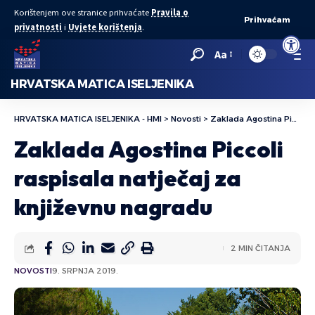
Korištenjem ove stranice prihvaćate
Pravila o
Prihvaćam
privatnosti
i
Uvjete korištenja
.
Open to
Aa
HRVATSKA MATICA ISELJENIKA
HRVATSKA MATICA ISELJENIKA - HMI
>
Novosti
>
Zaklada Agostina Piccoli raspisala natječaj za književnu nagradu
Zaklada Agostina Piccoli
raspisala natječaj za
književnu nagradu
2 MIN ČITANJA
NOVOSTI
9. SRPNJA 2019.