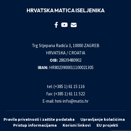
HRVATSKA MATICA ISELJENIKA
Trg Stjepana Radića 3, 10000 ZAGREB
HRVATSKA / CROATIA
OIB:
28639480902
IBAN:
HR8023900011100021305
tel: (+385 1) 61 15 116
fax: (+385 1) 61 11 522
E-mail:
hmi-info@matis.hr
Pravila privatnosti i zaštite podataka
Upravljanje kolačićima
Pristup informacijama
Korisni linkovi
EU projekti