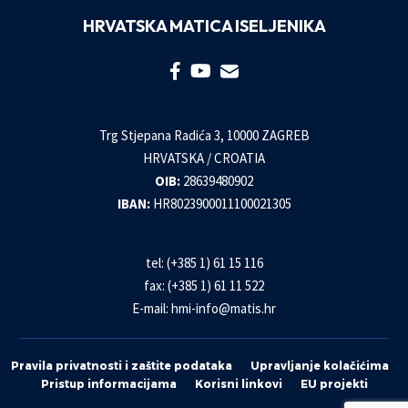
HRVATSKA MATICA ISELJENIKA
Trg Stjepana Radića 3, 10000 ZAGREB
HRVATSKA / CROATIA
OIB:
28639480902
IBAN:
HR8023900011100021305
tel: (+385 1) 61 15 116
fax: (+385 1) 61 11 522
E-mail:
hmi-info@matis.hr
Pravila privatnosti i zaštite podataka
Upravljanje kolačićima
Pristup informacijama
Korisni linkovi
EU projekti