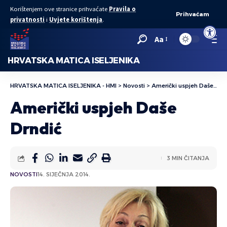
Korištenjem ove stranice prihvaćate
Pravila o
Prihvaćam
privatnosti
i
Uvjete korištenja
.
Open to
Aa
HRVATSKA MATICA ISELJENIKA
HRVATSKA MATICA ISELJENIKA - HMI
>
Novosti
>
Američki uspjeh Daše Drndić
Američki uspjeh Daše
Drndić
3 MIN ČITANJA
NOVOSTI
14. SIJEČNJA 2014.