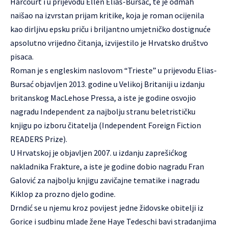
Harcourt i u prijevodu Ellen Elias-Bursać, te je odmah
naišao na izvrstan prijam kritike, koja je roman ocijenila
kao dirljivu epsku priču i briljantno umjetničko dostignuće
apsolutno vrijedno čitanja, izvijestilo je Hrvatsko društvo
pisaca.
Roman je s engleskim naslovom “Trieste” u prijevodu Elias-
Bursać objavljen 2013. godine u Velikoj Britaniji u izdanju
britanskog MacLehose Pressa, a iste je godine osvojio
nagradu Independent za najbolju stranu beletrističku
knjigu po izboru čitatelja (Independent Foreign Fiction
READERS Prize).
U Hrvatskoj je objavljen 2007. u izdanju zaprešićkog
nakladnika Frakture, a iste je godine dobio nagradu Fran
Galović za najbolju knjigu zavičajne tematike i nagradu
Kiklop za prozno djelo godine.
Drndić se u njemu kroz povijest jedne židovske obitelji iz
Gorice i sudbinu mlade žene Haye Tedeschi bavi stradanjima