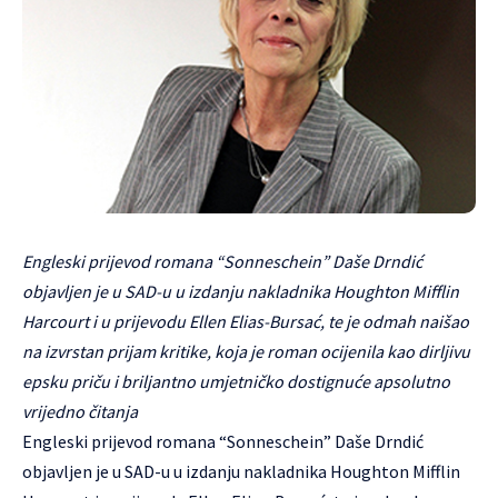
Engleski prijevod romana “Sonneschein” Daše Drndić
objavljen je u SAD-u u izdanju nakladnika Houghton Mifflin
Harcourt i u prijevodu Ellen Elias-Bursać, te je odmah naišao
na izvrstan prijam kritike, koja je roman ocijenila kao dirljivu
epsku priču i briljantno umjetničko dostignuće apsolutno
vrijedno čitanja
Engleski prijevod romana “Sonneschein” Daše Drndić
objavljen je u SAD-u u izdanju nakladnika Houghton Mifflin