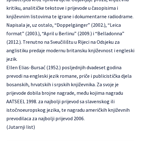
kritiku, analitičke tekstove i prijevode u časopisima i
književnim listovima te igrane i dokumentarne radiodrame.
Napisala je, uz ostalo, “Doppelgänger” (2002.), “Leica
format” (2003.), “April u Berlinu” (2009.) i “Belladonna”
(2012.). Trenutno na Sveučilištu u Rijeci na Odsjeku za
anglistiku predaje modernu britansku književnost i engleski
jezik.
Ellen Elias-Bursać (1952.) posljednjih dvadeset godina
prevodi na engleski jezik romane, priče i publicistička djela
bosanskih, hrvatskih i srpskih književnika. Za svoje je
prijevode dobila brojne nagrade, među kojima nagradu
AATSEEL 1998. za najbolji prijevod sa slavenskog ili
istočnoeuropskog jezika, te nagradu američkih književnih
prevodilaca za najbolji prijevod 2006.
(Jutarnji list)