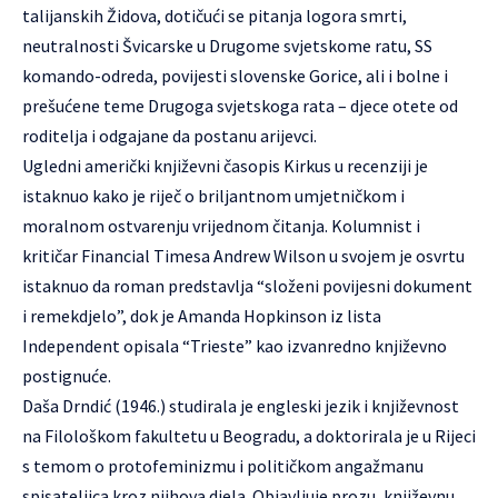
talijanskih Židova, dotičući se pitanja logora smrti,
neutralnosti Švicarske u Drugome svjetskome ratu, SS
komando-odreda, povijesti slovenske Gorice, ali i bolne i
prešućene teme Drugoga svjetskoga rata – djece otete od
roditelja i odgajane da postanu arijevci.
Ugledni američki književni časopis Kirkus u recenziji je
istaknuo kako je riječ o briljantnom umjetničkom i
moralnom ostvarenju vrijednom čitanja. Kolumnist i
kritičar Financial Timesa Andrew Wilson u svojem je osvrtu
istaknuo da roman predstavlja “složeni povijesni dokument
i remekdjelo”, dok je Amanda Hopkinson iz lista
Independent opisala “Trieste” kao izvanredno književno
postignuće.
Daša Drndić (1946.) studirala je engleski jezik i književnost
na Filološkom fakultetu u Beogradu, a doktorirala je u Rijeci
s temom o protofeminizmu i političkom angažmanu
spisateljica kroz njihova djela. Objavljuje prozu, književnu