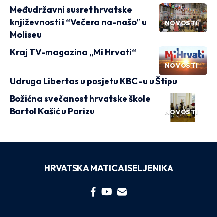
Međudržavni susret hrvatske
književnosti i “Večera na-našo” u
NOVOSTI
Moliseu
Kraj TV-magazina „Mi Hrvati“
NOVOSTI
Udruga Libertas u posjetu KBC -u u Štipu
Božićna svečanost hrvatske škole
Bartol Kašić u Parizu
NOVOSTI
HRVATSKA MATICA ISELJENIKA