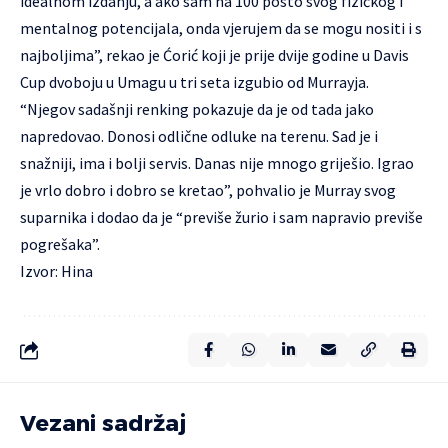
idealnom izdanju, a ako sam na 100 posto svog fizičkog i
mentalnog potencijala, onda vjerujem da se mogu nositi i s
najboljima”, rekao je Ćorić koji je prije dvije godine u Davis
Cup dvoboju u Umagu u tri seta izgubio od Murrayja.
“Njegov sadašnji renking pokazuje da je od tada jako
napredovao. Donosi odlične odluke na terenu. Sad je i
snažniji, ima i bolji servis. Danas nije mnogo griješio. Igrao
je vrlo dobro i dobro se kretao”, pohvalio je Murray svog
suparnika i dodao da je “previše žurio i sam napravio previše
pogrešaka”.
Izvor: Hina
Vezani sadržaj