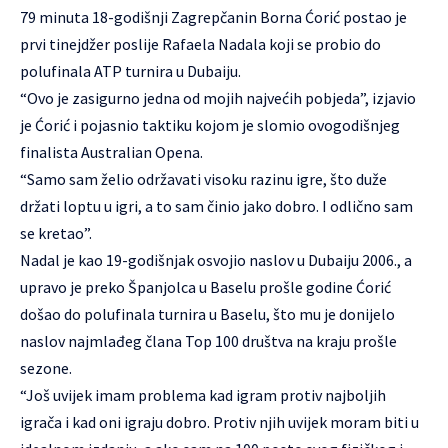
79 minuta 18-godišnji Zagrepčanin Borna Ćorić postao je
prvi tinejdžer poslije Rafaela Nadala koji se probio do
polufinala ATP turnira u Dubaiju.
“Ovo je zasigurno jedna od mojih najvećih pobjeda”, izjavio
je Ćorić i pojasnio taktiku kojom je slomio ovogodišnjeg
finalista Australian Opena.
“Samo sam želio održavati visoku razinu igre, što duže
držati loptu u igri, a to sam činio jako dobro. I odlično sam
se kretao”.
Nadal je kao 19-godišnjak osvojio naslov u Dubaiju 2006., a
upravo je preko Španjolca u Baselu prošle godine Ćorić
došao do polufinala turnira u Baselu, što mu je donijelo
naslov najmlađeg člana Top 100 društva na kraju prošle
sezone.
“Još uvijek imam problema kad igram protiv najboljih
igrača i kad oni igraju dobro. Protiv njih uvijek moram biti u