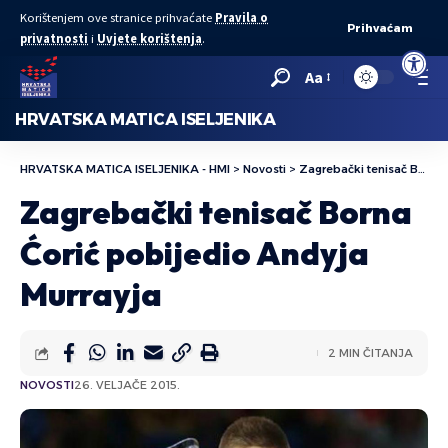
Korištenjem ove stranice prihvaćate
Pravila o
Prihvaćam
privatnosti
i
Uvjete korištenja
.
Open to
Aa
HRVATSKA MATICA ISELJENIKA
HRVATSKA MATICA ISELJENIKA - HMI
>
Novosti
>
Zagrebački tenisač Borna Ćorić pobijedio Andyja Murrayja
Zagrebački tenisač Borna
Ćorić pobijedio Andyja
Murrayja
2 MIN ČITANJA
NOVOSTI
26. VELJAČE 2015.