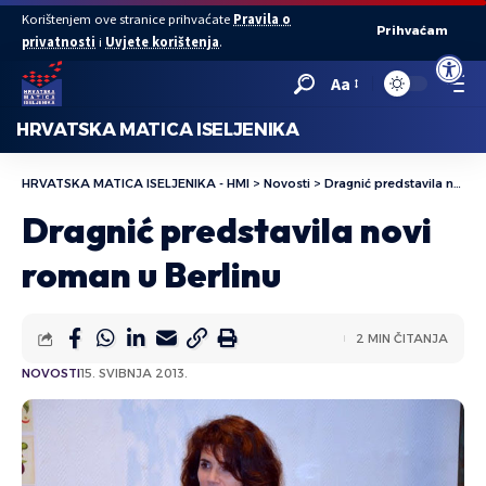
Korištenjem ove stranice prihvaćate
Pravila o
Prihvaćam
privatnosti
i
Uvjete korištenja
.
Open to
Aa
HRVATSKA MATICA ISELJENIKA
HRVATSKA MATICA ISELJENIKA - HMI
>
Novosti
>
Dragnić predstavila novi roman u Berlinu
Dragnić predstavila novi
roman u Berlinu
2 MIN ČITANJA
NOVOSTI
15. SVIBNJA 2013.