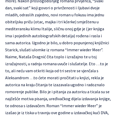
more).
Nakon prošlogodišnjeg romana prvijenca, “Svaki
dan, svaki sat” koji govori o privrženosti i ljubavi dvoje
mladih, odraslih zajedno, novi roman u fokusu ima jednu
obiteljsku priču (otac, majka i tri kćerke) smještenu u
mediteransku klimu Italije, sličnu onoj gdje je (jer knjiga
ima i pojedinih autobiografskih detalja) rođena i rasla i
sama autorica.
Ugodno je bilo, u dobro popunjenoj knjižnici
Starick, slušati ulomke iz romana “Immer wieder Meer”.
Naime, Nataša Dragnić čita toplo i izražajno te u toj
izražajnosti, u radnju romana uvuče i slušatelje. Eto …to je
to, ali neću vam otkriti koja od tri sestre se vjenčala s
Aleksandrom …to ćete morati pročitati u knjizi, rekla je
autorica na kraju čitanja te izazavala ugodno i radoznalo
romorenje publike.
Bilo je i pitanja za autoricu a ticala su se
najčešće motiva pisanja, uređivačkog dijela izdavanja knjige,
te odnosa s izdavačem.
Roman “Immer wieder Meer” je
izašao je iz tiska u travnju ove godine u izdavačkoj kući DVA,