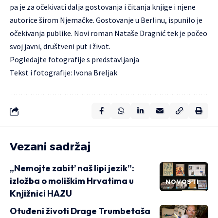
pa je za očekivati dalja gostovanja i čitanja knjige i njene
autorice širom Njemačke.
Gostovanje u Berlinu, ispunilo je
očekivanja publike. Novi roman Nataše Dragnić tek je počeo
svoj javni, društveni put i život.
Pogledajte fotografije
s predstavljanja
Tekst i fotografije: Ivona Breljak
Vezani sadržaj
„Nemojte zabit’ naš lipi jezik”:
izložba o moliškim Hrvatima u
NOVOSTI
Knjižnici HAZU
Otuđeni životi Drage Trumbetaša