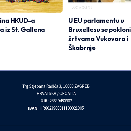
NOVOSTI
dina HKUD-a
U EU parlamentu u
a iz St. Gallena
Bruxellesu se pokloni
žrtvama Vukovara i
Škabrnje
Trg Stjepana Radića 3, 10000 ZAGREB
HRVATSKA / CROATIA
OIB:
28639480902
IBAN:
HR8023900011100021305