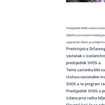
Predsjednik SHDS-a Đanino Kutnja
bilježnica za učenje hrvatskog jez
organizirati i školu za učitelje h
Predstojnica Državnog 
sastanak s izaslanstv
predsjednik SHDS-a.
Teme sastanka bile su 
statusa nacionalne ma
SHDS-a te program ra
Predsjednik SHDS-a je
izdana prva radna bilje
Sloveniji koji će se od