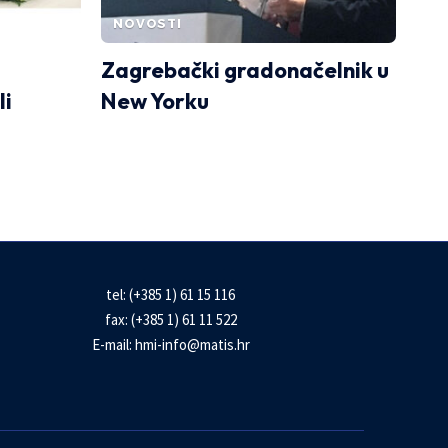
NOVOSTI
Zagrebački gradonačelnik u
li
New Yorku
tel: (+385 1) 61 15 116
fax: (+385 1) 61 11 522
E-mail:
hmi-info@matis.hr