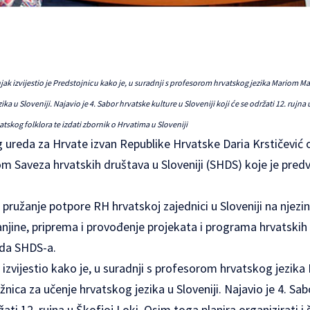
k izvijestio je Predstojnicu kako je, u suradnji s profesorom hrvatskog jezika Mariom M
ika u Sloveniji. Najavio je 4. Sabor hrvatske kulture u Sloveniji koji će se održati 12. rujna
rvatskog folklora te izdati zbornik o Hrvatima u Sloveniji
ureda za Hrvate izvan Republike Hrvatske Daria Krstičević od
om Saveza hrvatskih društava u Sloveniji (SHDS) koje je pred
pružanje potpore RH hrvatskoj zajednici u Sloveniji na njezi
njine, priprema i provođenje projekata i programa hrvatskih
da SHDS-a.
 izvijestio kako je, u suradnji s profesorom hrvatskog jezi
žnica za učenje hrvatskog jezika u Sloveniji. Najavio je 4. Sa
ržati 12. rujna u Škofjoj Loki. Osim toga planira organizirati i 