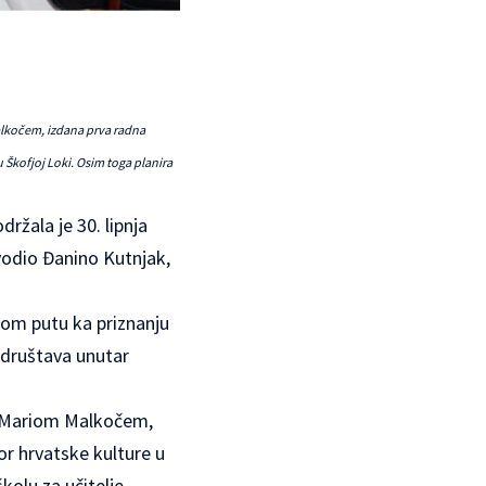
alkočem, izdana prva radna
 u Škofjoj Loki. Osim toga planira
ržala je 30. lipnja
vodio Đanino Kutnjak,
nom putu ka priznanju
 društava unutar
ka Mariom Malkočem,
bor hrvatske kulture u
školu za učitelje