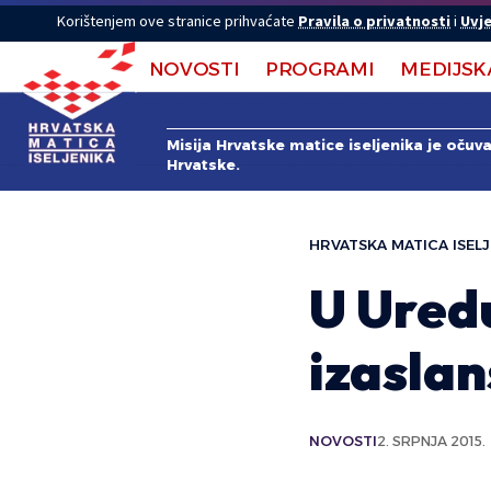
Korištenjem ove stranice prihvaćate
Pravila o privatnosti
i
Uvje
NOVOSTI
PROGRAMI
MEDIJSK
Misija Hrvatske matice iseljenika je očuv
Hrvatske.
HRVATSKA MATICA ISELJ
U Ured
izasla
NOVOSTI
2. SRPNJA 2015.