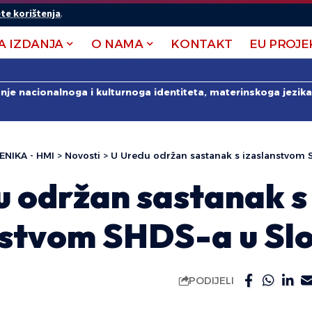
te korištenja
.
A IZDANJA
O NAMA
KONTAKT
EU PROJE
anje nacionalnoga i kulturnoga identiteta, materinskoga jezika 
ENIKA - HMI
>
Novosti
>
U Uredu održan sastanak s izaslanstvom S
u održan sastanak s
nstvom SHDS-a u Slo
PODIJELI