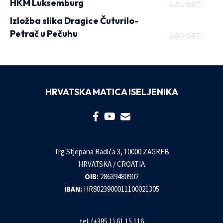
HKM Luksemburg
NOVOSTI
Izložba slika Dragice Čuturilo-
Petrač u Pečuhu
NOVOSTI
HRVATSKA MATICA ISELJENIKA
Trg Stjepana Radića 3, 10000 ZAGREB
HRVATSKA / CROATIA
OIB:
28639480902
IBAN:
HR8023900011100021305
tel: (+385 1) 61 15 116