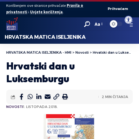
Korištenjem ove stranice prihvaćate
Pravila o
Prihvaćam
privatnosti
i
Uvjete korištenja
.
Open to
Aa
HRVATSKA MATICA ISELJENIKA
HRVATSKA MATICA ISELJENIKA - HMI
>
Novosti
>
Hrvatski dan u Luksemburgu
Hrvatski dan u
Luksemburgu
2 MIN ČITANJA
NOVOSTI
1. LISTOPADA 2018.