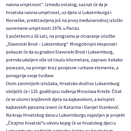
naivna umjetnost“. Između ostalog, saznat će da je
hrvatska naivna umjetnost, uz djela iz Luksemburga i
Norveške, predstavljena još na prvoj međunarodnoj izložbi
suvremene umjetnosti 1976. u Parizu.
S početkom u 16 sati, na programu je otvaranje izložbe
„Slavonski Brod – Luksemburg“. Mnogobrojni eksponati
pokazat će da su gradovi Slavonski Brod i Luksemburg,
premda udaljeni više od tisuću kilometara, zapravo itekako
povezani, na primjer kroz povijesne i urbane elemente, a
ponajprije svoje tvrđave.
Osim zanimljivih izložaba, Hrvatsko društvo Luksemburg
obilježit će i 125. godišnjicu rođenja Miroslava Krleže. Čitat
će se ulomci književnih djela na kajkavskom, a koloplet
kajkavskih pjesama izvest će Katarina i Danijel Stanković.
Na kraju Hrvatskog dana u Luksemburgu najavljen je projekt
„Čitajmo hrvatski“u okviru kojeg će se hrvatskog djeci u
Luksemburgu podijeliti prigodne knjige na hrvatskom