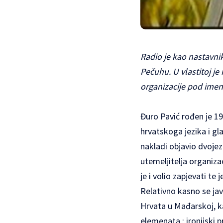
Radio je kao nastavnik
Pečuhu. U vlastitoj je
organizacije pod ime
Đuro Pavić rođen je 19
hrvatskoga jezika i gl
nakladi objavio dvoje
utemeljitelja organiz
je i volio zapjevati te
Relativno kasno se jav
Hrvata u Mađarskoj, ka
elemenata : ironijski 