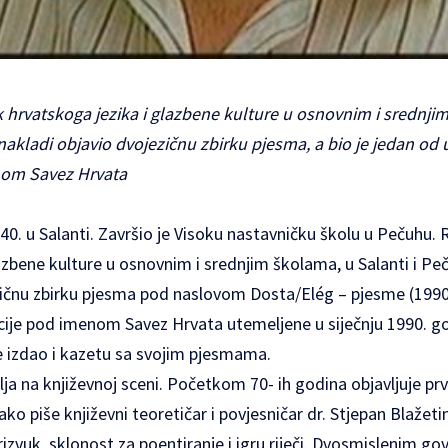
 hrvatskoga jezika i glazbene kulture u osnovnim i srednjim
 nakladi objavio dvojezičnu zbirku pjesma, a bio je jedan od 
nom Savez Hrvata
40. u Salanti. Završio je Visoku nastavničku školu u Pečuhu. 
azbene kulture u osnovnim i srednjim školama, u Salanti i Peču
zičnu zbirku pjesma pod naslovom Dosta/Elég – pjesme (1990.
acije pod imenom Savez Hrvata utemeljene u siječnju 1990. g
 je izdao i kazetu sa svojim pjesmama.
lja na književnoj sceni. Početkom 70- ih godina objavljuje prv
ko piše književni teoretičar i povjesničar dr. Stjepan Blažeti
prizvuk, sklonost za poentiranje i igru riječi. Dvosmislenim