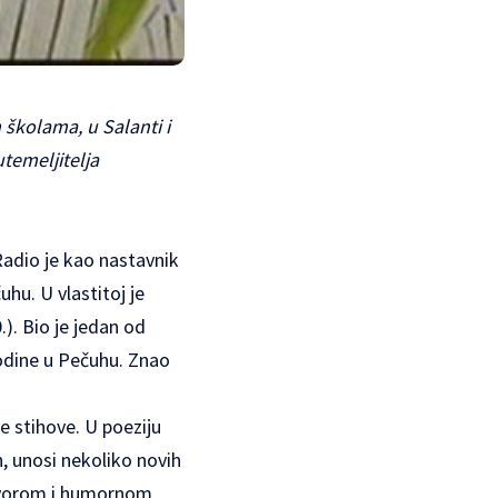
 školama, u Salanti i
utemeljitelja
Radio je kao nastavnik
hu. U vlastitoj je
). Bio je jedan od
odine u Pečuhu. Znao
e stihove. U poeziju
n, unosi nekoliko novih
 govorom i humornom