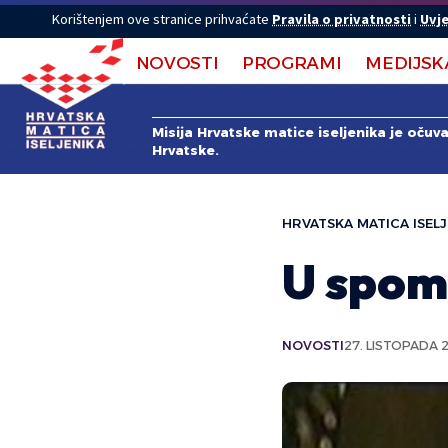
Korištenjem ove stranice prihvaćate
Pravila o privatnosti
i
Uvje
NOVOSTI
PROGRAMI
MEDIJSK
Misija Hrvatske matice iseljenika je očuv
Hrvatske.
HRVATSKA MATICA ISELJ
U spom
NOVOSTI
27. LISTOPADA 