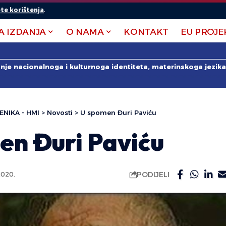
te korištenja
.
A IZDANJA
O NAMA
KONTAKT
EU PROJE
anje nacionalnoga i kulturnoga identiteta, materinskoga jezika 
ENIKA - HMI
>
Novosti
>
U spomen Đuri Paviću
en Đuri Paviću
PODIJELI
2020.