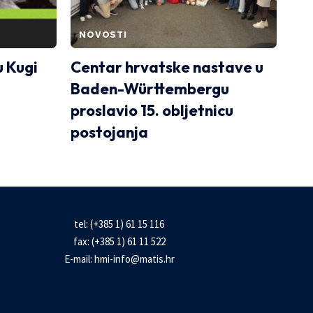
NOVOSTI
u Kugi
Centar hrvatske nastave u
Baden-Württembergu
proslavio 15. obljetnicu
postojanja
tel: (+385 1) 61 15 116
fax: (+385 1) 61 11 522
E-mail:
hmi-info@matis.hr