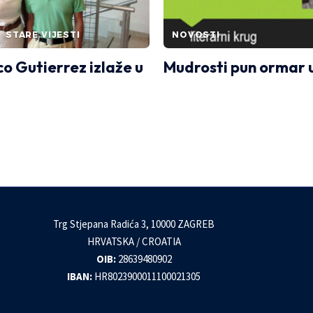
STARE VIJESTI
NOVOSTI
co Gutierrez izlaže u
Mudrosti pun ormar 
Trg Stjepana Radića 3, 10000 ZAGREB
HRVATSKA / CROATIA
OIB:
28639480902
IBAN:
HR8023900011100021305