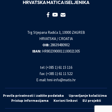
HRVATSKA MATICA ISELJENIKA
Trg Stjepana Radića 3, 10000 ZAGREB
HRVATSKA / CROATIA
OIB:
28639480902
IBAN:
HR8023900011100021305
tel: (+385 1) 61 15 116
fax: (+385 1) 61 11 522
E-mail:
hmi-info@matis.hr
Pravila privatnosti i zaštite podataka
Upravljanje kolačićima
Pristup informacijama
Korisni linkovi
EU projekti