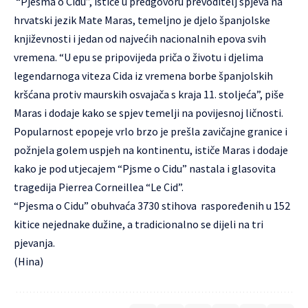
“Pjesma o Cidu”, ističe u predgovoru prevoditelj spjeva na
hrvatski jezik Mate Maras, temeljno je djelo španjolske
književnosti i jedan od najvećih nacionalnih epova svih
vremena. “U epu se pripovijeda priča o životu i djelima
legendarnoga viteza Cida iz vremena borbe španjolskih
kršćana protiv maurskih osvajača s kraja 11. stoljeća”, piše
Maras i dodaje kako se spjev temelji na povijesnoj ličnosti.
Popularnost epopeje vrlo brzo je prešla zavičajne granice i
požnjela golem uspjeh na kontinentu, ističe Maras i dodaje
kako je pod utjecajem “Pjsme o Cidu” nastala i glasovita
tragedija Pierrea Corneillea “Le Cid”.
“Pjesma o Cidu” obuhvaća 3730 stihova raspoređenih u 152
kitice nejednake dužine, a tradicionalno se dijeli na tri
pjevanja.
(Hina)