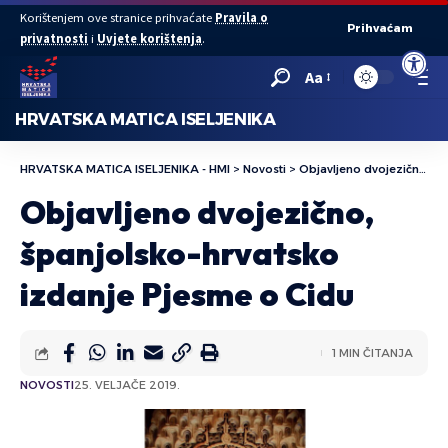
Korištenjem ove stranice prihvaćate
Pravila o
Prihvaćam
privatnosti
i
Uvjete korištenja
.
Open to
Aa
HRVATSKA MATICA ISELJENIKA
HRVATSKA MATICA ISELJENIKA - HMI
>
Novosti
>
Objavljeno dvojezično, španjolsko-hrvatsko izdanje Pjesme o Cidu
Objavljeno dvojezično,
španjolsko-hrvatsko
izdanje Pjesme o Cidu
1 MIN ČITANJA
NOVOSTI
25. VELJAČE 2019.