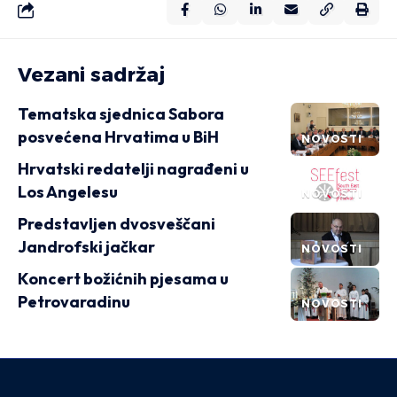
Vezani sadržaj
Tematska sjednica Sabora
posvećena Hrvatima u BiH
NOVOSTI
Hrvatski redatelji nagrađeni u
Los Angelesu
NOVOSTI
Predstavljen dvosveščani
Jandrofski jačkar
NOVOSTI
Koncert božićnih pjesama u
Petrovaradinu
NOVOSTI