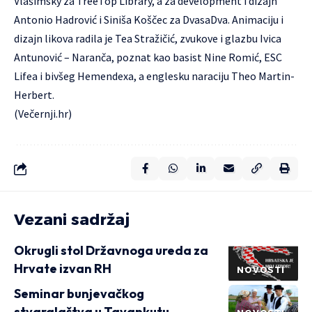
Vlašimsky za TreeTop Library, a za development i dizajn
Antonio Hadrović i Siniša Koščec za DvasaDva. Animaciju i
dizajn likova radila je Tea Stražičić, zvukove i glazbu Ivica
Antunović – Naranča, poznat kao basist Nine Romić, ESC
Lifea i bivšeg Hemendexa, a englesku naraciju Theo Martin-
Herbert.
(Večernji.hr)
Vezani sadržaj
Okrugli stol Državnoga ureda za
Hrvate izvan RH
NOVOSTI
Seminar bunjevačkog
stvaralaštva u Tavankutu