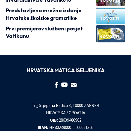
NOVOSTI
Predstavljeno mrežno izdanje
Hrvatske školske gramatike
NOVOSTI
Prvi premijerov službeni posjet
Vatikanu
NOVOSTI
HRVATSKA MATICA ISELJENIKA
Trg Stjepana Radića 3, 10000 ZAGREB
HRVATSKA / CROATIA
OIB:
28639480902
IBAN:
HR8023900011100021305