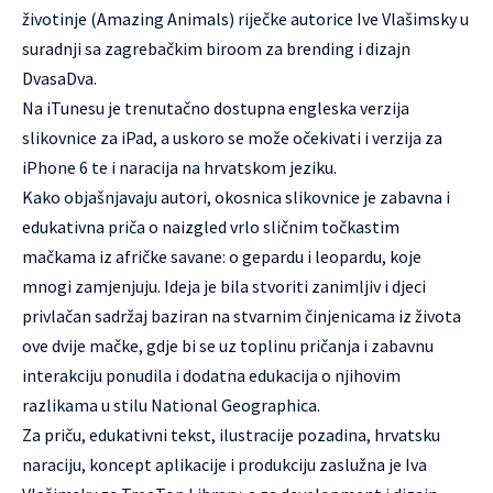
životinje (Amazing Animals) riječke autorice Ive Vlašimsky u
suradnji sa zagrebačkim biroom za brending i dizajn
DvasaDva.
Na iTunesu je trenutačno dostupna engleska verzija
slikovnice za iPad, a uskoro se može očekivati i verzija za
iPhone 6 te i naracija na hrvatskom jeziku.
Kako objašnjavaju autori, okosnica slikovnice je zabavna i
edukativna priča o naizgled vrlo sličnim točkastim
mačkama iz afričke savane: o gepardu i leopardu, koje
mnogi zamjenjuju. Ideja je bila stvoriti zanimljiv i djeci
privlačan sadržaj baziran na stvarnim činjenicama iz života
ove dvije mačke, gdje bi se uz toplinu pričanja i zabavnu
interakciju ponudila i dodatna edukacija o njihovim
razlikama u stilu National Geographica.
Za priču, edukativni tekst, ilustracije pozadina, hrvatsku
naraciju, koncept aplikacije i produkciju zaslužna je Iva