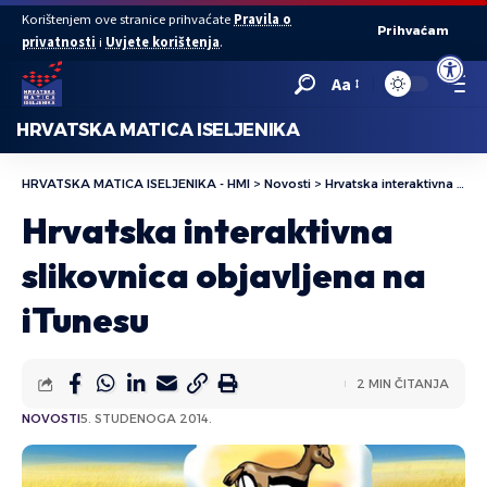
Korištenjem ove stranice prihvaćate
Pravila o
Prihvaćam
privatnosti
i
Uvjete korištenja
.
Open to
Aa
HRVATSKA MATICA ISELJENIKA
HRVATSKA MATICA ISELJENIKA - HMI
>
Novosti
>
Hrvatska interaktivna slikovnica objavljena na iTunesu
Hrvatska interaktivna
slikovnica objavljena na
iTunesu
2 MIN ČITANJA
NOVOSTI
5. STUDENOGA 2014.