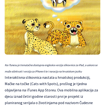
Na iTunesu je trenutačno dostupna engleska verzija slikovnice za iPad, a uskoro se
može očekivati i verzija za iPhone 6 te i naracija na hrvatskom jeziku
Interaktivna slikovnica nastala u hrvatskoj produkciji,
Mačke na točke (Cats with Spots), prošlog je tjedna
objavljena na iTunes App Storeu. Ova mobilna aplikacija za
djecu iznad četiri godine starosti prvi je projekt iz
planiranog serijala o životinjama pod nazivom Čudesne