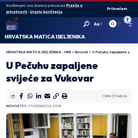
Korištenjem ove stranice prihvaćate
Pravila o
Prihvaćam
privatnosti
i
Uvjete korištenja
.
Open to
Aa
HRVATSKA MATICA ISELJENIKA
HRVATSKA MATICA ISELJENIKA - HMI
>
Novosti
>
U Pečuhu zapaljene svijeće za Vukovar
U Pečuhu zapaljene
svijeće za Vukovar
1 MIN ČITANJA
NOVOSTI
19. STUDENOGA 2019.