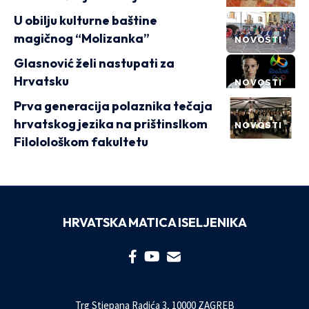
U obilju kulturne baštine
magičnog “Molizanka”
NOVOSTI
Glasnović želi nastupati za
Hrvatsku
NOVOSTI
Prva generacija polaznika tečaja
hrvatskog jezika na prištinslkom
NOVOSTI
Filolološkom fakultetu
HRVATSKA MATICA ISELJENIKA
Trg Stjepana Radića 3, 10000 ZAGREB