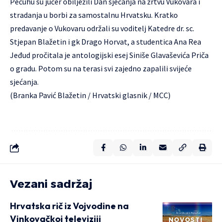
Pečuhu su jučer obilježili Dan sjećanja na žrtvu Vukovara i
stradanja u borbi za samostalnu Hrvatsku. Kratko
predavanje o Vukovaru održali su voditelj Katedre dr. sc.
Stjepan Blažetin i gk Drago Horvat, a studentica Ana Rea
Jeđud pročitala je antologijski esej Siniše Glavaševića Priča
o gradu. Potom su na terasi svi zajedno zapalili svijeće
sjećanja.
(Branka Pavić Blažetin / Hrvatski glasnik / MCC)
Vezani sadržaj
Hrvatska rič iz Vojvodine na
Vinkovačkoj televiziji
NOVOSTI