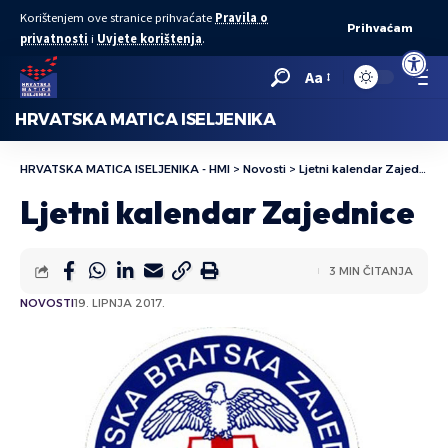
Korištenjem ove stranice prihvaćate
Pravila o
Prihvaćam
privatnosti
i
Uvjete korištenja
.
Open to
Aa
HRVATSKA MATICA ISELJENIKA
HRVATSKA MATICA ISELJENIKA - HMI
>
Novosti
>
Ljetni kalendar Zajednice
Ljetni kalendar Zajednice
3 MIN ČITANJA
NOVOSTI
19. LIPNJA 2017.