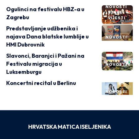
NOVOSTI
Ogulinci na festivalu HBZ-a u
STARE
Zagrebu
VIJESTI
Predstavljanje udžbenika i
najava Dana blatske lumblije u
NOVOSTI
HMI Dubrovnik
Slavonci, Baranjci i Pažani na
Festivalu migracija u
NOVOSTI
Luksemburgu
Koncertni recital u Berlinu
NOVOSTI
HRVATSKA MATICA ISELJENIKA