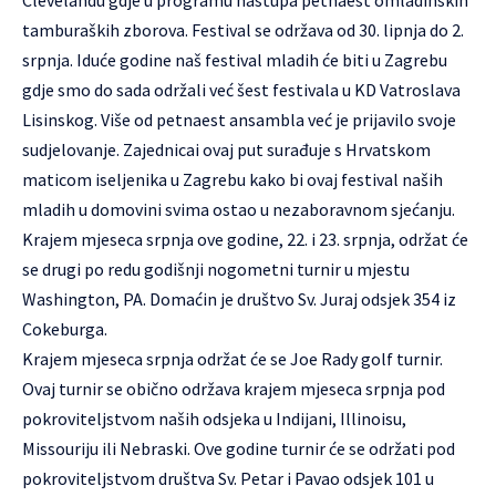
Clevelandu gdje u programu nastupa petnaest omladinskih
tamburaških zborova. Festival se održava od 30. lipnja do 2.
srpnja. Iduće godine naš festival mladih će biti u Zagrebu
gdje smo do sada održali već šest festivala u KD Vatroslava
Lisinskog. Više od petnaest ansambla već je prijavilo svoje
sudjelovanje. Zajednicai ovaj put surađuje s Hrvatskom
maticom iseljenika u Zagrebu kako bi ovaj festival naših
mladih u domovini svima ostao u nezaboravnom sjećanju.
Krajem mjeseca srpnja ove godine, 22. i 23. srpnja, održat će
se drugi po redu godišnji nogometni turnir u mjestu
Washington, PA. Domaćin je društvo Sv. Juraj odsjek 354 iz
Cokeburga.
Krajem mjeseca srpnja održat će se Joe Rady golf turnir.
Ovaj turnir se obično održava krajem mjeseca srpnja pod
pokroviteljstvom naših odsjeka u Indijani, Illinoisu,
Missouriju ili Nebraski. Ove godine turnir će se održati pod
pokroviteljstvom društva Sv. Petar i Pavao odsjek 101 u