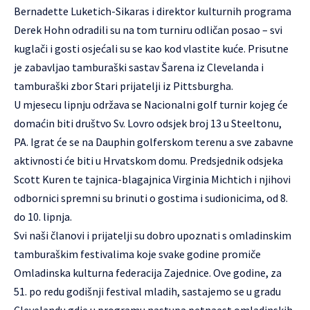
Bernadette Luketich-Sikaras i direktor kulturnih programa
Derek Hohn odradili su na tom turniru odličan posao – svi
kuglači i gosti osjećali su se kao kod vlastite kuće. Prisutne
je zabavljao tamburaški sastav Šarena iz Clevelanda i
tamburaški zbor Stari prijatelji iz Pittsburgha.
U mjesecu lipnju održava se Nacionalni golf turnir kojeg će
domaćin biti društvo Sv. Lovro odsjek broj 13 u Steeltonu,
PA. Igrat će se na Dauphin golferskom terenu a sve zabavne
aktivnosti će biti u Hrvatskom domu. Predsjednik odsjeka
Scott Kuren te tajnica-blagajnica Virginia Michtich i njihovi
odbornici spremni su brinuti o gostima i sudionicima, od 8.
do 10. lipnja.
Svi naši članovi i prijatelji su dobro upoznati s omladinskim
tamburaškim festivalima koje svake godine promiče
Omladinska kulturna federacija Zajednice. Ove godine, za
51. po redu godišnji festival mladih, sastajemo se u gradu