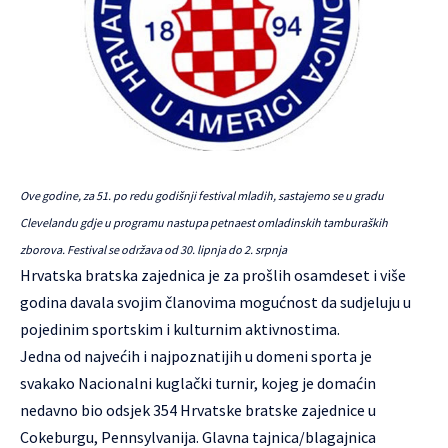
Ove godine, za 51. po redu godišnji festival mladih, sastajemo se u gradu
Clevelandu gdje u programu nastupa petnaest omladinskih tamburaških
zborova. Festival se održava od 30. lipnja do 2. srpnja
Hrvatska bratska zajednica je za prošlih osamdeset i više
godina davala svojim članovima mogućnost da sudjeluju u
pojedinim sportskim i kulturnim aktivnostima.
Jedna od najvećih i najpoznatijih u domeni sporta je
svakako Nacionalni kuglački turnir, kojeg je domaćin
nedavno bio odsjek 354 Hrvatske bratske zajednice u
Cokeburgu, Pennsylvanija. Glavna tajnica/blagajnica