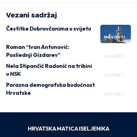
Vezani sadržaj
Čestitke Dubrovčanima u svijetu
NOVOSTI
Roman “Ivan Antunović:
Posliednji Gizdarev”
NOVOSTI
Nela Stipančić Radonić na tribini
u NSK
NOVOSTI
Porazna demografska budućnost
Hrvatske
NOVOSTI
HRVATSKA MATICA ISELJENIKA