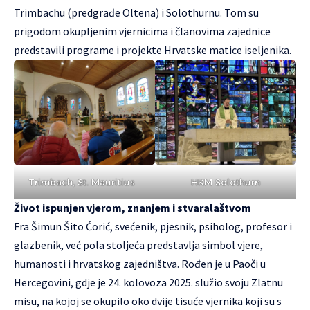
Trimbachu (predgrađe Oltena) i Solothurnu. Tom su
prigodom okupljenim vjernicima i članovima zajednice
predstavili programe i projekte Hrvatske matice iseljenika.
Trimbach, St. Mauritius
HKM Solothurn
Život ispunjen vjerom, znanjem i stvaralaštvom
Fra Šimun Šito Ćorić, svećenik, pjesnik, psiholog, profesor i
glazbenik, već pola stoljeća predstavlja simbol vjere,
humanosti i hrvatskog zajedništva. Rođen je u Paoči u
Hercegovini, gdje je 24. kolovoza 2025. služio svoju Zlatnu
misu, na kojoj se okupilo oko dvije tisuće vjernika koji su s