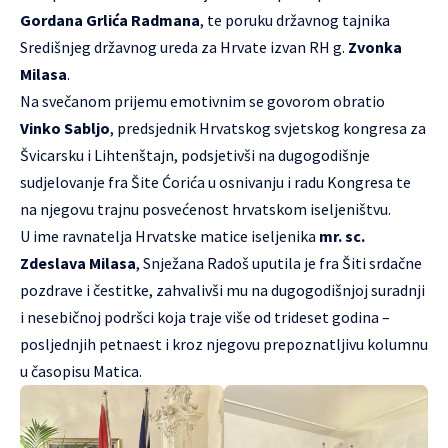
Gordana Grlića Radmana
, te poruku državnog tajnika
Središnjeg državnog ureda za Hrvate izvan RH g.
Zvonka
Milasa
.
Na svečanom prijemu emotivnim se govorom obratio
Vinko Sabljo
, predsjednik Hrvatskog svjetskog kongresa za
Švicarsku i Lihtenštajn, podsjetivši na dugogodišnje
sudjelovanje fra Šite Ćorića u osnivanju i radu Kongresa te
na njegovu trajnu posvećenost hrvatskom iseljeništvu.
U ime ravnatelja Hrvatske matice iseljenika
mr. sc.
Zdeslava Milasa
, Snježana Radoš uputila je fra Šiti srdačne
pozdrave i čestitke, zahvalivši mu na dugogodišnjoj suradnji
i nesebičnoj podršci koja traje više od trideset godina –
posljednjih petnaest i kroz njegovu prepoznatljivu kolumnu
u časopisu Matica.