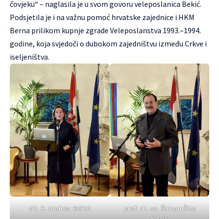
čovjeku“ – naglasila je u svom govoru veleposlanica Bekić.
Podsjetila je i na važnu pomoć hrvatske zajednice i HKM
Berna prilikom kupnje zgrade Veleposlanstva 1993.–1994.
godine, koja svjedoči o dubokom zajedništvu između Crkve i
iseljeništva.
NJ. E. Andrea Bekić
prof. dr. sc. Šimun Šito