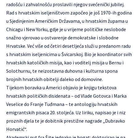
radošću i zahvalnošću proslavili njegov svećenički jubilej.
Rad s hrvatskim iseljeništvom započeo je još 1970-ih godina
u Sjedinjenim Američkim Državama, u hrvatskim župama u
Chicagu i New Yorku, gdje je u vrijeme političke neslobode
snažno vjerovao u ostvarenje demokratske i slobodne
Hrvatske. Već više od četiri desetljeća služi u predanom radu
s hrvatskim iseljenicima u Švicarskoj. Bio je koordinator svih
hrvatskih katoličkih misija, kao i voditelj misija u Bernu i
Solothurnu, te neizostavna duhovna i kulturna spona
brojnih hrvatskih obitelji daleko od domovine.
Tijekom boravka u Americi objavio je knjigu tekstova
hrvatskih političkih disidenata – od Vlade Gotovca i Marka
Veselice do Franje Tuđmana – te antologiju hrvatskih
emigrantskih pisaca 20. stoljeća. Uz liriku, napisao je i niz
proznih djela te je dobitnik prestižne nagrade „Dubravko
Horvatić“.
Akademski put fra Šite jednako je bogat: doktorirao je na