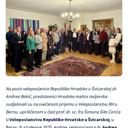
Na poziv veleposlanice Republike Hrvatske u Švicarskoj dr.
Andree Bekić, predstavnici Hrvatske matice iseljenika
sudjelovali su na svečanom prijemu u Veleposlanstvu RH u
Bernu, upriličenom u čast prof. dr. sc. fra Šimuna Šite Ćorića
U
Veleposlanstvu Republike Hrvatske u Švicarskoj
, u
Bernu, 9. studenog 2025. godine, veleposlanica dr.
Andrea