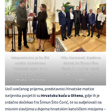
Veleposlanica je fra Šiti
Filip Marinović, Snježana
uručila Zahvalnicu
Radoš, fra Šimun Šito
Veleposlanstva RH u
Ćorić, dr. Andrea Bekić,
Švicarskoj i „Povijest
Darko Bekić i Nikolina
Hrvata“ u tri toma
Pinko
Uoči svečanog prijema, predstavnici Hrvatske matice
iseljenika posjetili su
Hrvatsku kuću u Oltenu
, gdje ih je
srdačno dočekao fra Šimun Šito Ćorić, te su sudjelovali na
misnim slavljima u dvjema hrvatskim katoličkim misijama –