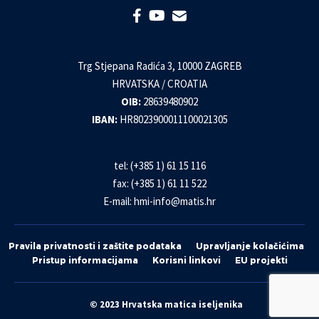
Trg Stjepana Radića 3, 10000 ZAGREB
HRVATSKA / CROATIA
OIB:
28639480902
IBAN:
HR8023900011100021305
tel: (+385 1) 61 15 116
fax: (+385 1) 61 11 522
E-mail:
hmi-info@matis.hr
Pravila privatnosti i zaštite podataka
Upravljanje kolačićima
Pristup informacijama
Korisni linkovi
EU projekti
© 2023 Hrvatska matica iseljenika