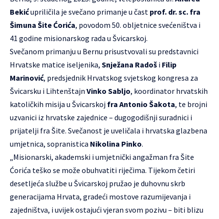
Bekić
upriličila je svečano primanje u čast
prof. dr. sc. fra
Šimuna Šite Ćorića
, povodom 50. obljetnice svećeništva i
41 godine misionarskog rada u Švicarskoj.
Svečanom primanju u Bernu prisustvovali su predstavnici
Hrvatske matice iseljenika,
Snježana Radoš
i
Filip
Marinović
, predsjednik Hrvatskog svjetskog kongresa za
Švicarsku i Lihtenštajn
Vinko Sabljo
, koordinator hrvatskih
katoličkih misija u Švicarskoj
fra Antonio Šakota
, te brojni
uzvanici iz hrvatske zajednice – dugogodišnji suradnici i
prijatelji fra Šite. Svečanost je uveličala i hrvatska glazbena
umjetnica, sopranistica
Nikolina Pinko
.
„Misionarski, akademski i umjetnički angažman fra Šite
Ćorića teško se može obuhvatiti riječima. Tijekom četiri
desetljeća službe u Švicarskoj pružao je duhovnu skrb
generacijama Hrvata, gradeći mostove razumijevanja i
zajedništva, i uvijek ostajući vjeran svom pozivu – biti blizu