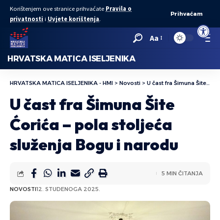
Korištenjem ove stranice prihvaćate
Pravila o
Prihvaćam
privatnosti
i
Uvjete korištenja
.
Open to
Aa
HRVATSKA MATICA ISELJENIKA
HRVATSKA MATICA ISELJENIKA - HMI
>
Novosti
>
U čast fra Šimuna Šite Ćorića – pola stoljeća služenja Bogu i narodu
U čast fra Šimuna Šite
Ćorića – pola stoljeća
služenja Bogu i narodu
5 MIN ČITANJA
NOVOSTI
12. STUDENOGA 2025.