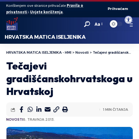
Korištenjem ove stranice prihvaćate
Pravila o
Prihvaćam
privatnosti
i
Uvjete korištenja
.
Open to
Aa
HRVATSKA MATICA ISELJENIKA
HRVATSKA MATICA ISELJENIKA - HMI
>
Novosti
>
Tečajevi gradišćanskohrvatskoga u Hrvatskoj
Tečajevi
gradišćanskohrvatskoga u
Hrvatskoj
1 MIN ČITANJA
NOVOSTI
8. TRAVNJA 2013.