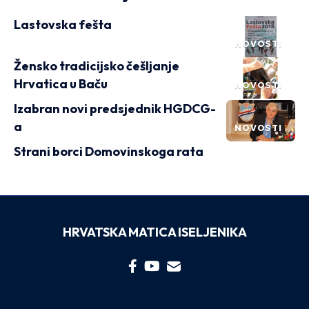
Lastovska fešta
NOVOSTI
Žensko tradicijsko češljanje
Hrvatica u Baču
NOVOSTI
Izabran novi predsjednik HGDCG-
a
NOVOSTI
Strani borci Domovinskoga rata
HRVATSKA MATICA ISELJENIKA