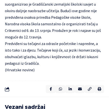
suorganizirao je Gradišćanski zemaljski školski savjet u
okviru daljnje naobrazbe učitelja. Budući ove godine nije
predviđena ovakva priredba Pedagoške visoke škole,
Narodna visoka škola samostalno će organizirati tečaj u
Crikvenici od 6. do 13. srpnja. Produžen je rok i najave su još
moguće do 12. travnja.
Predviđeni su tečajevi za odrasle početnike i napredne, a
isto tako i za djecu. Tečajeve koji će, uz jezik i konverzaciju,
obuhvaćati glazbu, kulturu i književnost će držati iskusni
pedagozi iz Gradišća.
(Hrvatske novine)
Vezani sadržaj