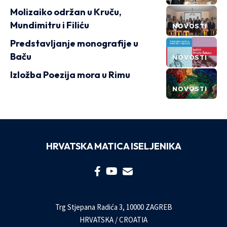
Molizaiko održan u Kruču,
Mundimitru i Filiću
NOVOSTI
Predstavljanje monografije u
Baču
NOVOSTI
Izložba Poezija mora u Rimu
NOVOSTI
HRVATSKA MATICA ISELJENIKA
Trg Stjepana Radića 3, 10000 ZAGREB
HRVATSKA / CROATIA