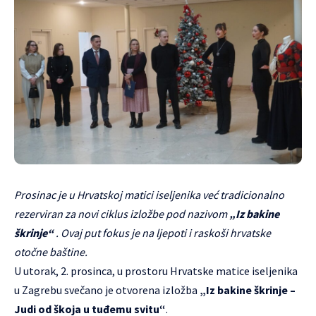
Prosinac je u Hrvatskoj matici iseljenika već tradicionalno
rezerviran za novi ciklus izložbe pod nazivom
„Iz bakine
škrinje“
. Ovaj put fokus je na ljepoti i raskoši hrvatske
otočne baštine.
U utorak, 2. prosinca, u prostoru Hrvatske matice iseljenika
u Zagrebu svečano je otvorena izložba
„Iz bakine škrinje –
Judi od škoja u tuđemu svitu“
.