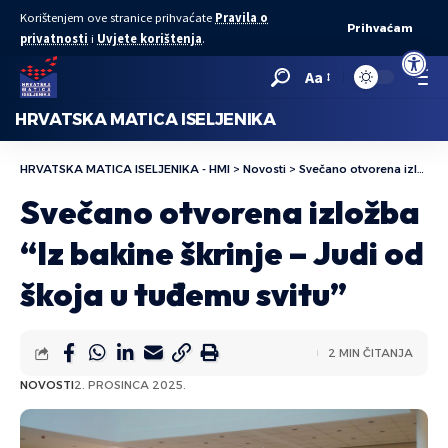
Korištenjem ove stranice prihvaćate
Pravila o
Prihvaćam
privatnosti
i
Uvjete korištenja
.
Open to
Aa
HRVATSKA MATICA ISELJENIKA
HRVATSKA MATICA ISELJENIKA - HMI
>
Novosti
>
Svečano otvorena izložba “Iz bakine škrinje – Judi od škoja u tuđemu svitu”
Svečano otvorena izložba
“Iz bakine škrinje – Judi od
škoja u tuđemu svitu”
2 MIN ČITANJA
NOVOSTI
2. PROSINCA 2025.