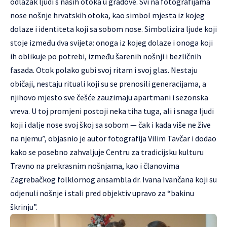
odlazak ljudi s naših otoka u gradove. Svi na fotografijama
nose nošnje hrvatskih otoka, kao simbol mjesta iz kojeg
dolaze i identiteta koji sa sobom nose. Simbolizira ljude koji
stoje između dva svijeta: onoga iz kojeg dolaze i onoga koji
ih oblikuje po potrebi, između šarenih nošnji i bezličnih
fasada. Otok polako gubi svoj ritam i svoj glas. Nestaju
običaji, nestaju rituali koji su se prenosili generacijama, a
njihovo mjesto sve češće zauzimaju apartmani i sezonska
vreva. U toj promjeni postoji neka tiha tuga, ali i snaga ljudi
koji i dalje nose svoj škoj sa sobom — čak i kada više ne žive
na njemu”, objasnio je autor fotografija Vilim Tavčar i dodao
kako se posebno zahvaljuje Centru za tradicijsku kulturu
Travno na prekrasnim nošnjama, kao i članovima
Zagrebačkog folklornog ansambla dr. Ivana Ivančana koji su
odjenuli nošnje i stali pred objektiv upravo za “bakinu
škrinju”.