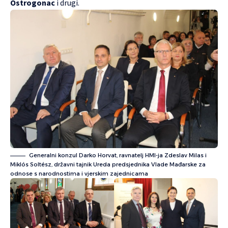
Ostrogonac
i drugi.
Generalni konzul Darko Horvat, ravnatelj HMI-ja Zdeslav Milas i
Miklós Soltész, državni tajnik Ureda predsjednika Vlade Mađarske za
odnose s narodnostima i vjerskim zajednicama