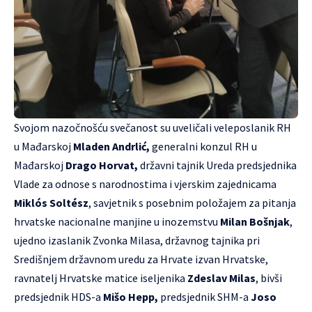
Svojom nazočnošću svečanost su uveličali veleposlanik RH
u Mađarskoj
Mladen Andrlić,
generalni konzul RH u
Mađarskoj
Drago Horvat,
državni tajnik Ureda predsjednika
Vlade za odnose s narodnostima i vjerskim zajednicama
Miklós Soltész
, savjetnik s posebnim položajem za pitanja
hrvatske nacionalne manjine u inozemstvu
Milan Bošnjak
,
ujedno izaslanik Zvonka Milasa, državnog tajnika pri
Središnjem državnom uredu za Hrvate izvan Hrvatske,
ravnatelj Hrvatske matice iseljenika
Zdeslav Milas
, bivši
predsjednik HDS-a
Mišo Hepp,
predsjednik SHM-a
Joso