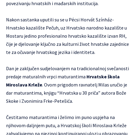
povezivanju hrvatskih i mađarskih institucija.
Nakon sastanka uputili su se u Pécsi Horvát Színház-
Hrvatsko kazalište Pečuh, uz Hrvatsko narodno kazalište u
Mostaru jedino profesionalno hrvatsko kazalište izvan RH,
čije je djelovanje ključno za kulturni život hrvatske zajednice
te za očuvanje hrvatskog jezika i identiteta.
Dan je zaključen sudjelovanjem na tradicionalnoj svečanosti
predaje maturalnih vrpci maturantima
Hrvatske škola
Miroslava Krleže
. Ovom prigodom ravnatelj Milas uručio je
dar maturantima, knjigu “Hrvatska u 30 priča” autora Bože
Skoke i Zvonimira Frke-Petešića.
Čestitamo maturantima i želimo im puno uspjeha na
njihovom daljnjem putu, a Hrvatskoj školi Miroslava Krleže
zahvaljujemo na njezinoj kontinuiranoj ulozi u obrazovanju