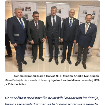
Generalni konzul Darko Horvat, Nj. E. Mladen Andrlić, Ivan Gugan,
Milan Bošnjak - izaslanik državnog tajnika Zvonka Milasa i ravnatelj HMI-
ja Zdeslav Milas
Uz nazočnost predstavnika hrvatskih i mađarskih institucija,
bivših i sadašnjih dužnosnika te brojnih uzvanika u sjedištu