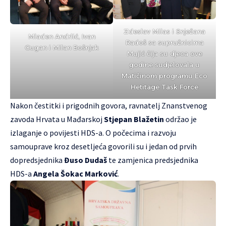
Zdeslav Milas i Snježana
Mladen Andrlić, Ivan
Radoš sa supružnicima
Gugan i Milan Bošnjak
Mujić čija su djeca ove
godine sudjelovala u
Matičinom programu Eco
Hetitage Task Force
Nakon čestitki i prigodnih govora, ravnatelj Znanstvenog
zavoda Hrvata u Mađarskoj
Stjepan Blažetin
održao je
izlaganje o povijesti HDS-a. O počecima i razvoju
samouprave kroz desetljeća govorili su i jedan od prvih
dopredsjednika
Đuso Dudaš
te zamjenica predsjednika
HDS-a
Angela Šokac Marković
.