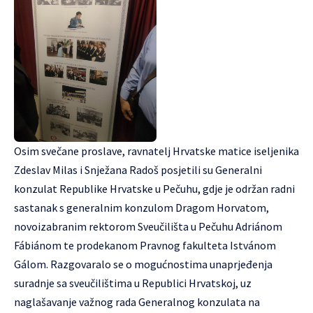
Osim svečane proslave, ravnatelj Hrvatske matice iseljenika
Zdeslav Milas i Snježana Radoš posjetili su Generalni
konzulat Republike Hrvatske u Pečuhu, gdje je održan radni
sastanak s generalnim konzulom Dragom Horvatom,
novoizabranim rektorom Sveučilišta u Pečuhu Adriánom
Fábiánom te prodekanom Pravnog fakulteta Istvánom
Gálom. Razgovaralo se o mogućnostima unaprjeđenja
suradnje sa sveučilištima u Republici Hrvatskoj, uz
naglašavanje važnog rada Generalnog konzulata na