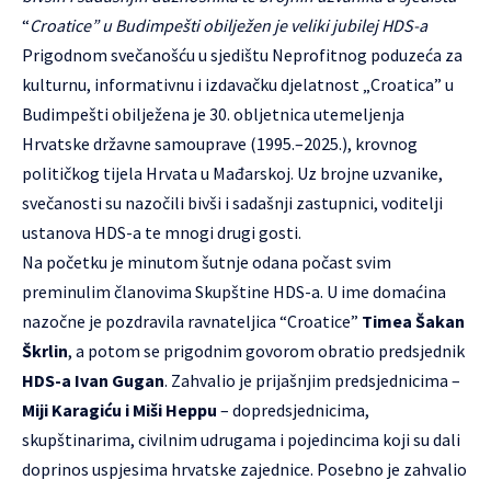
“
Croatice” u Budimpešti obilježen je veliki jubilej HDS-a
Prigodnom svečanošću u sjedištu Neprofitnog poduzeća za
kulturnu, informativnu i izdavačku djelatnost „Croatica” u
Budimpešti obilježena je 30. obljetnica utemeljenja
Hrvatske državne samouprave (1995.–2025.), krovnog
političkog tijela Hrvata u Mađarskoj. Uz brojne uzvanike,
svečanosti su nazočili bivši i sadašnji zastupnici, voditelji
ustanova HDS-a te mnogi drugi gosti.
Na početku je minutom šutnje odana počast svim
preminulim članovima Skupštine HDS-a. U ime domaćina
nazočne je pozdravila ravnateljica “Croatice”
Timea Šakan
Škrlin
, a potom se prigodnim govorom obratio predsjednik
HDS-a Ivan Gugan
. Zahvalio je prijašnjim predsjednicima –
Miji Karagiću i Miši Heppu
– dopredsjednicima,
skupštinarima, civilnim udrugama i pojedincima koji su dali
doprinos uspjesima hrvatske zajednice. Posebno je zahvalio