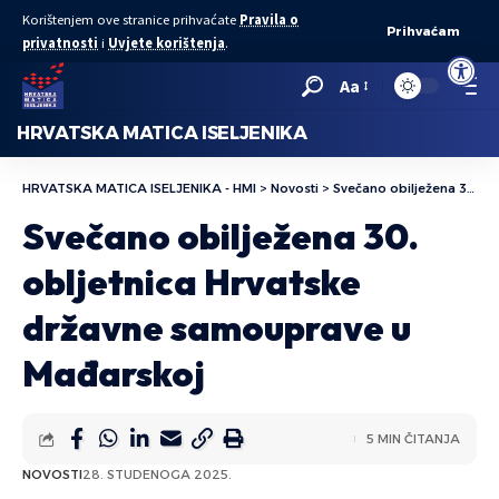
Korištenjem ove stranice prihvaćate
Pravila o
Prihvaćam
privatnosti
i
Uvjete korištenja
.
Open to
Aa
HRVATSKA MATICA ISELJENIKA
HRVATSKA MATICA ISELJENIKA - HMI
>
Novosti
>
Svečano obilježena 30. obljetnica Hrvatske državne samouprave u Mađarskoj
Svečano obilježena 30.
obljetnica Hrvatske
državne samouprave u
Mađarskoj
5 MIN ČITANJA
NOVOSTI
28. STUDENOGA 2025.