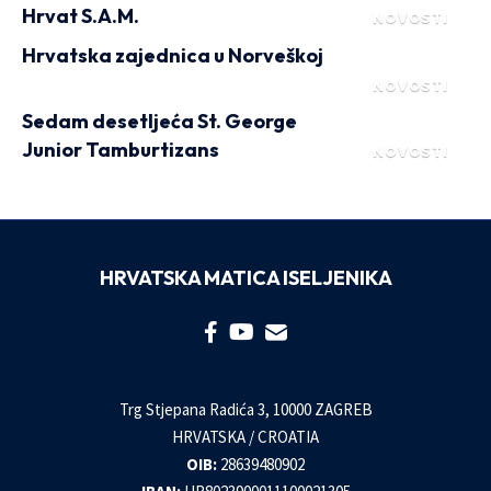
Hrvat S.A.M.
NOVOSTI
Hrvatska zajednica u Norveškoj
NOVOSTI
Sedam desetljeća St. George
Junior Tamburtizans
NOVOSTI
HRVATSKA MATICA ISELJENIKA
Trg Stjepana Radića 3, 10000 ZAGREB
HRVATSKA / CROATIA
OIB:
28639480902