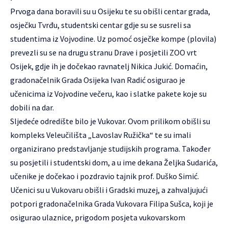
Prvoga dana boravili su u Osijeku te su obišli centar grada,
osječku Tvrđu, studentski centar gdje su se susreli sa
studentima iz Vojvodine. Uz pomoć osječke kompe (plovila)
prevezli su se na drugu stranu Drave i posjetili ZOO vrt
Osijek, gdje ih je dočekao ravnatelj Nikica Jukić. Domaćin,
gradonačelnik Grada Osijeka Ivan Radić osigurao je
učenicima iz Vojvodine večeru, kao i slatke pakete koje su
dobili na dar.
Sljedeće odredište bilo je Vukovar. Ovom prilikom obišli su
kompleks Veleučilišta „Lavoslav Ružička“ te su imali
organizirano predstavljanje studijskih programa. Također
su posjetili i studentski dom, a u ime dekana Željka Sudarića,
učenike je dočekao i pozdravio tajnik prof. Duško Simić.
Učenici su u Vukovaru obišli i Gradski muzej, a zahvaljujući
potpori gradonačelnika Grada Vukovara Filipa Sušca, koji je
osigurao ulaznice, prigodom posjeta vukovarskom