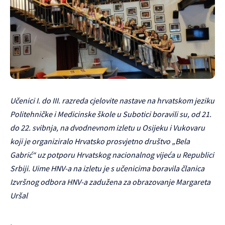
Učenici I. do III. razreda cjelovite nastave na hrvatskom jeziku
Politehničke i Medicinske škole u Subotici boravili su, od 21.
do 22. svibnja, na dvodnevnom izletu u Osijeku i Vukovaru
koji je organiziralo Hrvatsko prosvjetno društvo „Bela
Gabrić“ uz potporu Hrvatskog nacionalnog vijeća u Republici
Srbiji. Uime HNV-a na izletu je s učenicima boravila članica
Izvršnog odbora HNV-a zadužena za obrazovanje Margareta
Uršal
.