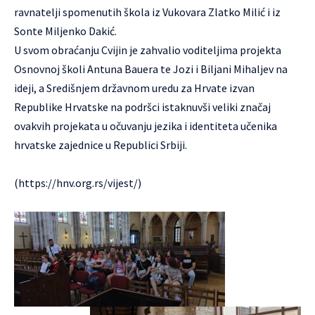
ravnatelji spomenutih škola iz Vukovara Zlatko Milić i iz
Sonte Miljenko Dakić.
U svom obraćanju Cvijin je zahvalio voditeljima projekta
Osnovnoj školi Antuna Bauera te Jozi i Biljani Mihaljev na
ideji, a Središnjem državnom uredu za Hrvate izvan
Republike Hrvatske na podršci istaknuvši veliki značaj
ovakvih projekata u očuvanju jezika i identiteta učenika
hrvatske zajednice u Republici Srbiji.
(https://hnv.org.rs/vijest/)