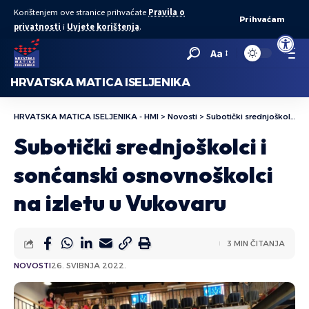
Korištenjem ove stranice prihvaćate
Pravila o
Prihvaćam
privatnosti
i
Uvjete korištenja
.
Open to
Aa
HRVATSKA MATICA ISELJENIKA
HRVATSKA MATICA ISELJENIKA - HMI
>
Novosti
>
Subotički srednjoškolci i sonćanski osnovnoškolci na izletu u Vukovaru
Subotički srednjoškolci i
sonćanski osnovnoškolci
na izletu u Vukovaru
3 MIN ČITANJA
NOVOSTI
26. SVIBNJA 2022.