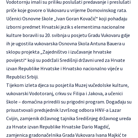
Vodotornju imali su priliku poslušati predavanje i preslušati
priče koje govore o Vukovaru u vrijeme Domovinskog rata.
Učenici Osnovne škole „Ivan Goran Kovačić“ koji pohađaju
izborni predmet Hrvatski jezik s elementima nacionalne
kulture boravili su 20. svibnja u posjetu Gradu Vukovaru gdje
ih je ugostila vukovarska Osnovna škola Antuna Bauera u
sklopu projekta „Zajedništvo i izučavanje hrvatske
povijesti“ koji su podržali Središnji državni ured za Hrvate
izvan Republike Hrvatske i Hrvatsko nacionalno vijeće u
Republici Srbiji.
Tijekom izleta djeca su posjetila Muzej vučedolske kulture,
vukovarski Vodotoranj, crkvu sv. Filipa i Jakova, a učenici
škole – domaćina priredili su prigodni program. Događaju su
prisustvovali predsjednik Izvršnog odbora HNV-a Lazar
Cvijin, zamjenik državnog tajnika Središnjeg državnog ureda
za Hrvate izvan Republike Hrvatske Dario Magdić,
zamjenica gradonačelnika Grada Vukovara Ivana Majkić te