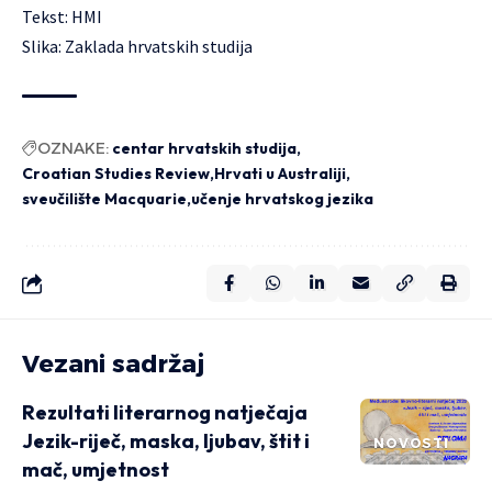
Tekst: HMI
Slika: Zaklada hrvatskih studija
OZNAKE:
centar hrvatskih studija
Croatian Studies Review
Hrvati u Australiji
sveučilište Macquarie
učenje hrvatskog jezika
Vezani sadržaj
Rezultati literarnog natječaja
Jezik-riječ, maska, ljubav, štit i
NOVOSTI
mač, umjetnost