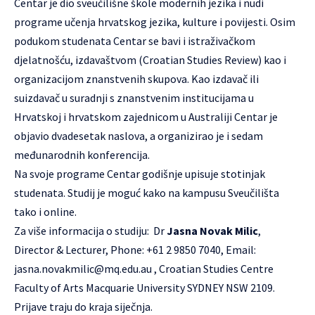
Centar je dio sveučilišne škole modernih jezika i nudi
programe učenja hrvatskog jezika, kulture i povijesti. Osim
podukom studenata Centar se bavi i istraživačkom
djelatnošću, izdavaštvom (
Croatian Studies Review
) kao i
organizacijom znanstvenih skupova. Kao izdavač ili
suizdavač u suradnji s znanstvenim institucijama u
Hrvatskoj i hrvatskom zajednicom u Australiji Centar je
objavio dvadesetak naslova, a organizirao je i sedam
međunarodnih konferencija.
Na svoje programe Centar godišnje upisuje stotinjak
studenata. Studij je moguć kako na kampusu Sveučilišta
tako i online.
Za više informacija o studiju: Dr
Jasna Novak Milic
,
Director & Lecturer, Phone: +61 2 9850 7040, Email:
jasna.novakmilic@mq.edu.au
, Croatian Studies Centre
Faculty of Arts Macquarie University SYDNEY NSW 2109.
Prijave traju do kraja siječnja.