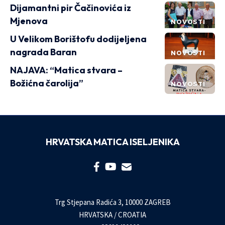
Dijamantni pir Čačinovića iz
Mjenova
NOVOSTI
U Velikom Borištofu dodijeljena
nagrada Baran
NOVOSTI
NAJAVA: “Matica stvara –
Božićna čarolija”
NOVOSTI
HRVATSKA MATICA ISELJENIKA
Trg Stjepana Radića 3, 10000 ZAGREB
HRVATSKA / CROATIA