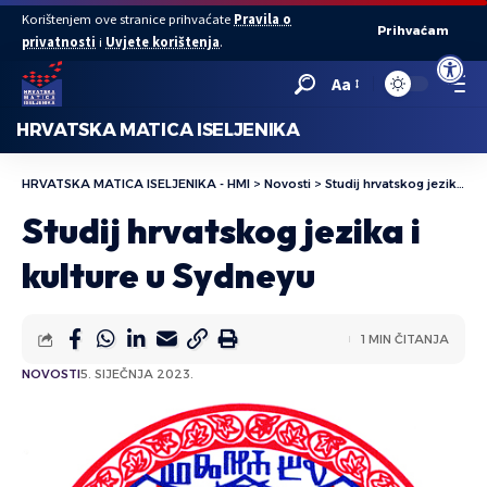
Korištenjem ove stranice prihvaćate
Pravila o
Prihvaćam
privatnosti
i
Uvjete korištenja
.
Open to
Aa
HRVATSKA MATICA ISELJENIKA
HRVATSKA MATICA ISELJENIKA - HMI
>
Novosti
>
Studij hrvatskog jezika i kulture u Sydneyu
Studij hrvatskog jezika i
kulture u Sydneyu
1 MIN ČITANJA
NOVOSTI
5. SIJEČNJA 2023.