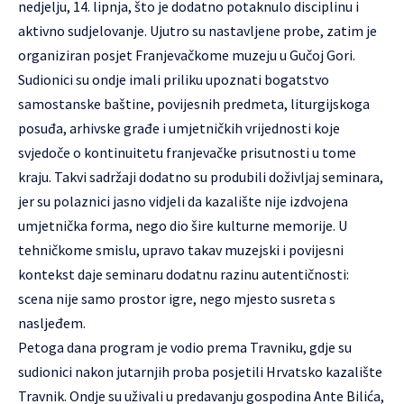
nedjelju, 14. lipnja, što je dodatno potaknulo disciplinu i
aktivno sudjelovanje. Ujutro su nastavljene probe, zatim je
organiziran posjet Franjevačkome muzeju u Gučoj Gori.
Sudionici su ondje imali priliku upoznati bogatstvo
samostanske baštine, povijesnih predmeta, liturgijskoga
posuđa, arhivske građe i umjetničkih vrijednosti koje
svjedoče o kontinuitetu franjevačke prisutnosti u tome
kraju. Takvi sadržaji dodatno su produbili doživljaj seminara,
jer su polaznici jasno vidjeli da kazalište nije izdvojena
umjetnička forma, nego dio šire kulturne memorije. U
tehničkome smislu, upravo takav muzejski i povijesni
kontekst daje seminaru dodatnu razinu autentičnosti:
scena nije samo prostor igre, nego mjesto susreta s
nasljeđem.
Petoga dana program je vodio prema Travniku, gdje su
sudionici nakon jutarnjih proba posjetili Hrvatsko kazalište
Travnik. Ondje su uživali u predavanju gospodina Ante Bilića,