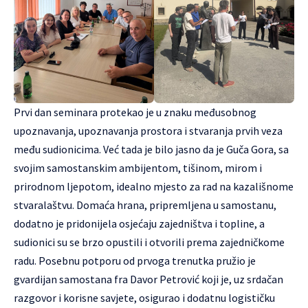
Prvi dan seminara protekao je u znaku međusobnog
upoznavanja, upoznavanja prostora i stvaranja prvih veza
među sudionicima. Već tada je bilo jasno da je Guča Gora, sa
svojim samostanskim ambijentom, tišinom, mirom i
prirodnom ljepotom, idealno mjesto za rad na kazališnome
stvaralaštvu. Domaća hrana, pripremljena u samostanu,
dodatno je pridonijela osjećaju zajedništva i topline, a
sudionici su se brzo opustili i otvorili prema zajedničkome
radu. Posebnu potporu od prvoga trenutka pružio je
gvardijan samostana fra Davor Petrović koji je, uz srdačan
razgovor i korisne savjete, osigurao i dodatnu logističku