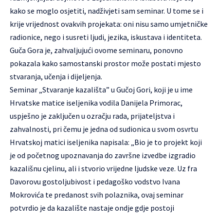
kako se moglo osjetiti, nadživjeti sam seminar. U tome se i
krije vrijednost ovakvih projekata: oni nisu samo umjetničke
radionice, nego i susreti ljudi, jezika, iskustava i identiteta.
Guča Gora je, zahvaljujući ovome seminaru, ponovno
pokazala kako samostanski prostor može postati mjesto
stvaranja, učenja i dijeljenja.
Seminar „Stvaranje kazališta” u Gučoj Gori, koji je u ime
Hrvatske matice iseljenika vodila Danijela Primorac,
uspješno je zaključen u ozračju rada, prijateljstva i
zahvalnosti, pri čemu je jedna od sudionica u svom osvrtu
Hrvatskoj matici iseljenika napisala: „Bio je to projekt koji
je od početnog upoznavanja do završne izvedbe izgradio
kazališnu cjelinu, ali i stvorio vrijedne ljudske veze. Uz fra
Davorovu gostoljubivost i pedagoško vodstvo Ivana
Mokrovića te predanost svih polaznika, ovaj seminar
potvrdio je da kazalište nastaje ondje gdje postoji