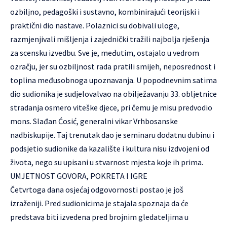
ozbiljno, pedagoški i sustavno, kombinirajući teorijski i
praktični dio nastave. Polaznici su dobivali uloge,
razmjenjivali mišljenja i zajednički tražili najbolja rješenja
za scensku izvedbu. Sve je, međutim, ostajalo u vedrom
ozračju, jer su ozbiljnost rada pratili smijeh, neposrednost i
toplina međusobnoga upoznavanja. U popodnevnim satima
dio sudionika je sudjelovalvao na obilježavanju 33. obljetnice
stradanja osmero viteške djece, pri čemu je misu predvodio
mons. Slađan Ćosić, generalni vikar Vrhbosanske
nadbiskupije. Taj trenutak dao je seminaru dodatnu dubinu i
podsjetio sudionike da kazalište i kultura nisu izdvojeni od
života, nego su upisani u stvarnost mjesta koje ih prima.
UMJETNOST GOVORA, POKRETA I IGRE
Četvrtoga dana osjećaj odgovornosti postao je još
izraženiji. Pred sudionicima je stajala spoznaja da će
predstava biti izvedena pred brojnim gledateljima u