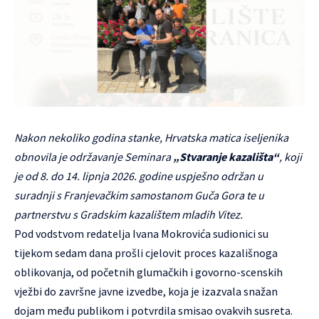
Nakon nekoliko godina stanke, Hrvatska matica iseljenika
obnovila je održavanje Seminara
„Stvaranje kazališta“
, koji
je od 8. do 14. lipnja 2026. godine uspješno održan u
suradnji s Franjevačkim samostanom Guča Gora te u
partnerstvu s Gradskim kazalištem mladih Vitez.
Pod vodstvom redatelja Ivana Mokrovića sudionici su
tijekom sedam dana prošli cjelovit proces kazališnoga
oblikovanja, od početnih glumačkih i govorno-scenskih
vježbi do završne javne izvedbe, koja je izazvala snažan
dojam među publikom i potvrdila smisao ovakvih susreta.