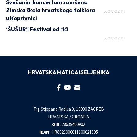
Svečanim koncertom završena
Zimska škola hrvatskoga folklora
NOVOSTI
u Koprivnici
‘ŠUŠUR’! Festival od riči
NOVOSTI
HRVATSKA MATICA ISELJENIKA
Trg Stjepana Radića 3, 10000 ZAGREB
HRVATSKA / CROATIA
OIB:
28639480902
IBAN:
HR8023900011100021305