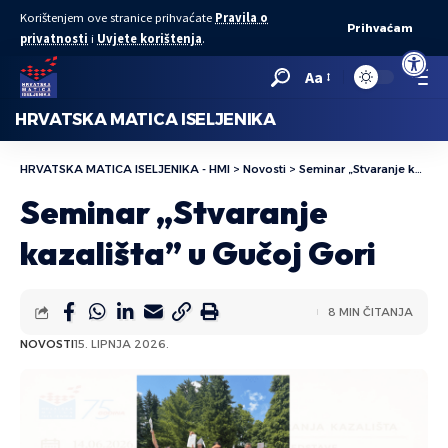
Korištenjem ove stranice prihvaćate
Pravila o
Prihvaćam
privatnosti
i
Uvjete korištenja
.
Open to
Aa
HRVATSKA MATICA ISELJENIKA
HRVATSKA MATICA ISELJENIKA - HMI
>
Novosti
>
Seminar „Stvaranje kazališta” u Gučoj Gori
Seminar „Stvaranje
kazališta” u Gučoj Gori
8 MIN ČITANJA
NOVOSTI
15. LIPNJA 2026.