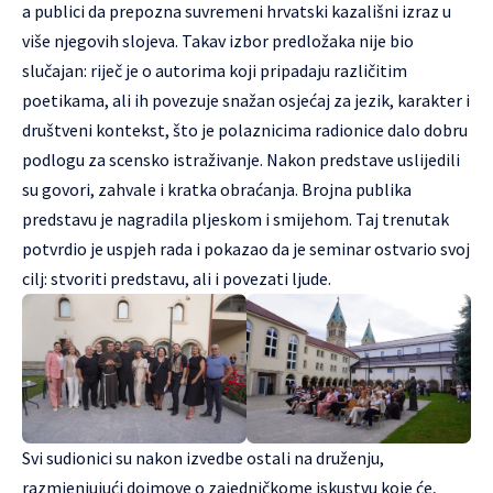
a publici da prepozna suvremeni hrvatski kazališni izraz u
više njegovih slojeva. Takav izbor predložaka nije bio
slučajan: riječ je o autorima koji pripadaju različitim
poetikama, ali ih povezuje snažan osjećaj za jezik, karakter i
društveni kontekst, što je polaznicima radionice dalo dobru
podlogu za scensko istraživanje. Nakon predstave uslijedili
su govori, zahvale i kratka obraćanja. Brojna publika
predstavu je nagradila pljeskom i smijehom. Taj trenutak
potvrdio je uspjeh rada i pokazao da je seminar ostvario svoj
cilj: stvoriti predstavu, ali i povezati ljude.
Svi sudionici su nakon izvedbe ostali na druženju,
razmjenjujući dojmove o zajedničkome iskustvu koje će,