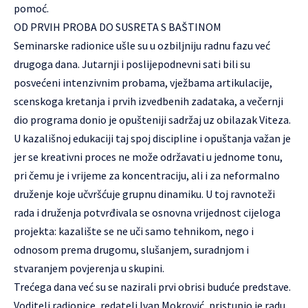
pomoć.
OD PRVIH PROBA DO SUSRETA S BAŠTINOM
Seminarske radionice ušle su u ozbiljniju radnu fazu već
drugoga dana. Jutarnji i poslijepodnevni sati bili su
posvećeni intenzivnim probama, vježbama artikulacije,
scenskoga kretanja i prvih izvedbenih zadataka, a večernji
dio programa donio je opušteniji sadržaj uz obilazak Viteza.
U kazališnoj edukaciji taj spoj discipline i opuštanja važan je
jer se kreativni proces ne može održavati u jednome tonu,
pri čemu je i vrijeme za koncentraciju, ali i za neformalno
druženje koje učvršćuje grupnu dinamiku. U toj ravnoteži
rada i druženja potvrđivala se osnovna vrijednost cijeloga
projekta: kazalište se ne uči samo tehnikom, nego i
odnosom prema drugomu, slušanjem, suradnjom i
stvaranjem povjerenja u skupini.
Trećega dana već su se nazirali prvi obrisi buduće predstave.
Voditelj radionice, redatelj Ivan Mokrović, pristupio je radu