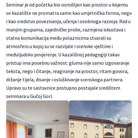
Seminar je od početka bio osmišljen kao prostor u kojemu
se kazalište ne promatra samo kao umjetnička forma, nego
i kao sredstvo povezivanja, učenja i osobnoga razvoja. Rad u
manjim grupama, zajedničke probe, razmjena iskustava i
stalna komunikacija među polaznicima stvarali su
atmosferu u kojoj su se razvijale i scenske vještine i
međuljudsko povjerenje. U kazališnoj pedagogiji takav
pristup ima posebnu važnost: gluma nije samo izgovaranje
teksta, nego i čitanje, reagiranje na prostor, ritam govora,
držanje tijela, disanje i osluškivanje scenskoga partnera.
Upravo su te sastavnice postupno postajale središtem
seminara u Gučoj Gori.