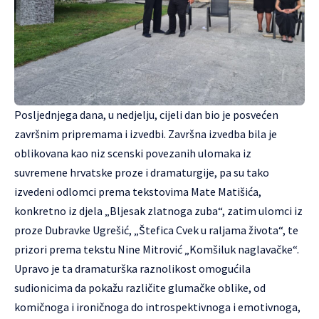
Posljednjega dana, u nedjelju, cijeli dan bio je posvećen
završnim pripremama i izvedbi. Završna izvedba bila je
oblikovana kao niz scenski povezanih ulomaka iz
suvremene hrvatske proze i dramaturgije, pa su tako
izvedeni odlomci prema tekstovima Mate Matišića,
konkretno iz djela „Bljesak zlatnoga zuba“, zatim ulomci iz
proze Dubravke Ugrešić, „Štefica Cvek u raljama života“, te
prizori prema tekstu Nine Mitrović „Komšiluk naglavačke“.
Upravo je ta dramaturška raznolikost omogućila
sudionicima da pokažu različite glumačke oblike, od
komičnoga i ironičnoga do introspektivnoga i emotivnoga,