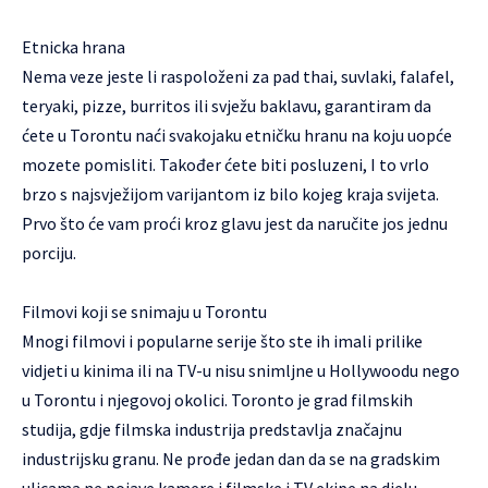
Etnicka hrana
Nema veze jeste li raspoloženi za pad thai, suvlaki, falafel,
teryaki, pizze, burritos ili svježu baklavu, garantiram da
ćete u Torontu naći svakojaku etničku hranu na koju uopće
mozete pomisliti. Također ćete biti posluzeni, I to vrlo
brzo s najsvježijom varijantom iz bilo kojeg kraja svijeta.
Prvo što će vam proći kroz glavu jest da naručite jos jednu
porciju.
Filmovi koji se snimaju u Torontu
Mnogi filmovi i popularne serije što ste ih imali prilike
vidjeti u kinima ili na TV-u nisu snimljne u Hollywoodu nego
u Torontu i njegovoj okolici. Toronto je grad filmskih
studija, gdje filmska industrija predstavlja značajnu
industrijsku granu. Ne prođe jedan dan da se na gradskim
ulicama ne pojave kamere i filmske i TV ekipe na djelu.