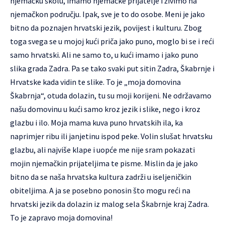
njemačku školu, imamo njemačke prijatelje i živimo na
njemačkon području. Ipak, sve je to do osobe. Meni je jako
bitno da poznajen hrvatski jezik, povijest i kulturu. Zbog
toga svega se u mojoj kući priča jako puno, moglo bi se i reći
samo hrvatski. Ali ne samo to, u kući imamo i jako puno
slika grada Zadra. Pa se tako svaki put sitin Zadra, Škabrnje i
Hrvatske kada vidin te slike. To je „moja domovina
Škabrnja“, otuda dolazin, tu su moji korijeni. Ne održavamo
našu domovinu u kući samo kroz jezik i slike, nego i kroz
glazbu i ilo. Moja mama kuva puno hrvatskih ila, ka
naprimjer ribu ili janjetinu ispod peke. Volin slušat hrvatsku
glazbu, ali najviše klape i uopće me nije sram pokazati
mojin njemačkin prijateljima te pisme. Mislin da je jako
bitno da se naša hrvatska kultura zadrži u iseljeničkin
obiteljima. A ja se posebno ponosin što mogu reći na
hrvatski jezik da dolazin iz malog sela Škabrnje kraj Zadra.
To je zapravo moja domovina!