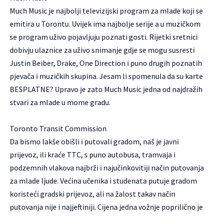
Much Music je najbolji televizijski program za mlade koji se
emitira u Torontu. Uvijek ima najbolje serije a u muzičkom
se program uživo pojavljuju poznati gosti. Rijetki sretnici
dobivju ulaznice za uživo snimanje gdje se mogu susresti
Justin Beiber, Drake, One Direction i puno drugih poznatih
pjevača i muzičkih skupina. Jesam li spomenula da su karte
BESPLATNE? Upravo je zato Much Music jedna od najdražih
stvari za mlade u mome gradu.
Toronto Transit Commission
Da bismo lakše obišli i putovali gradom, naš je javni
prijevoz, ili kraće TTC, s puno autobusa, tramvaja i
podzemnih vlakova najbrži i najučinkovitiji način putovanja
za mlade ljude. Većina učenika i studenata putuje gradom
koristeći gradski prijevoz, ali na žalost takav način
putovanja nije i najjeftiniji. Cijena jedna vožnje poprilično je