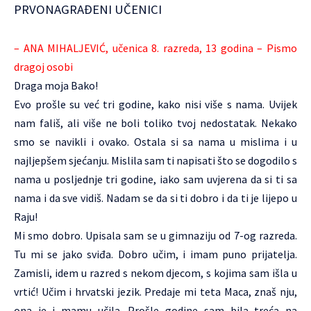
PRVONAGRAĐENI UČENICI
– ANA MIHALJEVIĆ, učenica 8. razreda, 13 godina – Pismo
dragoj osobi
Draga moja Bako!
Evo prošle su već tri godine, kako nisi više s nama. Uvijek
nam fališ, ali više ne boli toliko tvoj nedostatak. Nekako
smo se navikli i ovako. Ostala si sa nama u mislima i u
najljepšem sjećanju. Mislila sam ti napisati što se dogodilo s
nama u posljednje tri godine, iako sam uvjerena da si ti sa
nama i da sve vidiš. Nadam se da si ti dobro i da ti je lijepo u
Raju!
Mi smo dobro. Upisala sam se u gimnaziju od 7-og razreda.
Tu mi se jako sviđa. Dobro učim, i imam puno prijatelja.
Zamisli, idem u razred s nekom djecom, s kojima sam išla u
vrtić! Učim i hrvatski jezik. Predaje mi teta Maca, znaš nju,
ona je i mamu učila. Prošle godine sam bila treća na