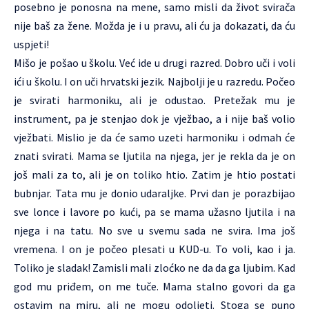
posebno je ponosna na mene, samo misli da život svirača
nije baš za žene. Možda je i u pravu, ali ću ja dokazati, da ću
uspjeti!
Mišo je pošao u školu. Već ide u drugi razred. Dobro uči i voli
ići u školu. I on uči hrvatski jezik. Najbolji je u razredu. Počeo
je svirati harmoniku, ali je odustao. Pretežak mu je
instrument, pa je stenjao dok je vježbao, a i nije baš volio
vježbati. Mislio je da će samo uzeti harmoniku i odmah će
znati svirati. Mama se ljutila na njega, jer je rekla da je on
još mali za to, ali je on toliko htio. Zatim je htio postati
bubnjar. Tata mu je donio udaraljke. Prvi dan je porazbijao
sve lonce i lavore po kući, pa se mama užasno ljutila i na
njega i na tatu. No sve u svemu sada ne svira. Ima još
vremena. I on je počeo plesati u KUD-u. To voli, kao i ja.
Toliko je sladak! Zamisli mali zloćko ne da da ga ljubim. Kad
god mu priđem, on me tuče. Mama stalno govori da ga
ostavim na miru, ali ne mogu odoljeti. Stoga se puno