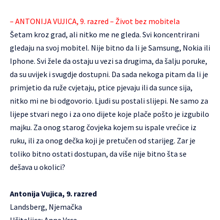
– ANTONIJA VUJICA, 9. razred – Život bez mobitela
Šetam kroz grad, ali nitko me ne gleda. Svi koncentrirani
gledaju na svoj mobitel. Nije bitno da li je Samsung, Nokia ili
Iphone. Svi žele da ostaju u vezi sa drugima, da šalju poruke,
da su uvijek i svugdje dostupni. Da sada nekoga pitam da li je
primjetio da ruže cvjetaju, ptice pjevaju ili da sunce sija,
nitko mi ne bi odgovorio. Ljudi su postali slijepi. Ne samo za
lijepe stvari nego i za ono dijete koje plače pošto je izgubilo
majku. Za onog starog čovjeka kojem su ispale vrećice iz
ruku, ili za onog dečka koji je pretučen od starijeg. Zar je
toliko bitno ostati dostupan, da više nije bitno šta se
dešava u okolici?
Antonija Vujica, 9. razred
Landsberg, Njemačka
Učiteljica: Anna Vrca