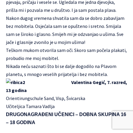
pjevaju, pričaju i vesele se. Ugledala me jedna djevojka,
prišla mi i pozvala me u društvo. I ja sam postala plava.
Nakon dugog vremena shvatila sam da se dobro zabavljam
bez mobitela. Osjećala sam se opušteno i sretno. Smijala
sam se široko i glasno. Smijeh mi je odzvanjao u ušima. Sve
jače i glasnije zvonilo je u mojim ušima!
Teškom mukom otvorila sam oči. Skoro sam počela plakati,
probudio me moj mobitel.
Nikada neću saznati što bi se dalje dogodilo na Plavom
planetu, s mnogo veselih prijatelja i bez mobitela.
Valentina Gegić, 7. razred,
13 godina
Orientirungschule Sand, Visp, Švicarska
Učiteljica Tamara Vadlja
DRUGONAGRAĐENI UČENICI – DOBNA SKUPINA 16
– 18 GODINA