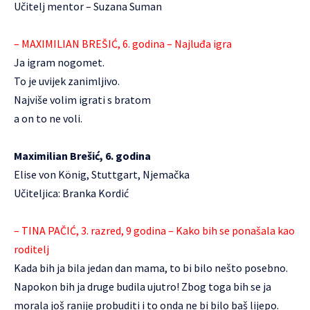
Učitelj mentor – Suzana Suman
– MAXIMILIAN BREŠIĆ, 6. godina – Najluđa igra
Ja igram nogomet.
To je uvijek zanimljivo.
Najviše volim igrati s bratom
a on to ne voli.
Maximilian Brešić, 6. godina
Elise von König, Stuttgart, Njemačka
Učiteljica: Branka Kordić
– TINA PAČIĆ, 3. razred, 9 godina – Kako bih se ponašala kao
roditelj
Kada bih ja bila jedan dan mama, to bi bilo nešto posebno.
Napokon bih ja druge budila ujutro! Zbog toga bih se ja
morala još ranije probuditi i to onda ne bi bilo baš lijepo.