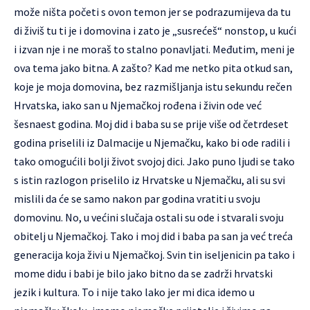
može ništa početi s ovon temon jer se podrazumijeva da tu
di živiš tu ti je i domovina i zato je „susrećeš“ nonstop, u kući
i izvan nje i ne moraš to stalno ponavljati. Međutim, meni je
ova tema jako bitna. A zašto? Kad me netko pita otkud san,
koje je moja domovina, bez razmišljanja istu sekundu rečen
Hrvatska, iako san u Njemačkoj rođena i živin ode već
šesnaest godina. Moj did i baba su se prije više od četrdeset
godina priselili iz Dalmacije u Njemačku, kako bi ode radili i
tako omogućili bolji život svojoj dici. Jako puno ljudi se tako
s istin razlogon priselilo iz Hrvatske u Njemačku, ali su svi
mislili da će se samo nakon par godina vratiti u svoju
domovinu. No, u većini slučaja ostali su ode i stvarali svoju
obitelj u Njemačkoj. Tako i moj did i baba pa san ja već treća
generacija koja živi u Njemačkoj. Svin tin iseljenicin pa tako i
mome didu i babi je bilo jako bitno da se zadrži hrvatski
jezik i kultura. To i nije tako lako jer mi dica idemo u