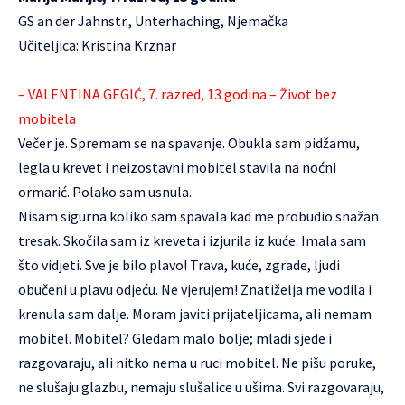
GS an der Jahnstr., Unterhaching, Njemačka
Učiteljica: Kristina Krznar
– VALENTINA GEGIĆ, 7. razred, 13 godina – Život bez
mobitela
Večer je. Spremam se na spavanje. Obukla sam pidžamu,
legla u krevet i neizostavni mobitel stavila na noćni
ormarić. Polako sam usnula.
Nisam sigurna koliko sam spavala kad me probudio snažan
tresak. Skočila sam iz kreveta i izjurila iz kuće. Imala sam
što vidjeti. Sve je bilo plavo! Trava, kuće, zgrade, ljudi
obučeni u plavu odjeću. Ne vjerujem! Znatiželja me vodila i
krenula sam dalje. Moram javiti prijateljicama, ali nemam
mobitel. Mobitel? Gledam malo bolje; mladi sjede i
razgovaraju, ali nitko nema u ruci mobitel. Ne pišu poruke,
ne slušaju glazbu, nemaju slušalice u ušima. Svi razgovaraju,