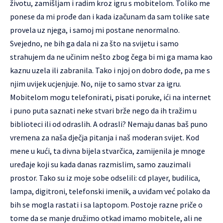
životu, zamišljam i radim kroz igru s mobitelom. Toliko me
ponese da mi prođe dan i kada izačunam da sam tolike sate
provela uz njega, i samoj mi postane nenormalno.
Svejedno, ne bih ga dala ni za što na svijetu i samo
strahujem da ne učinim nešto zbog čega bi mi ga mama kao
kaznu uzela ili zabranila. Tako i njoj on dobro dođe, pa me s
njim uvijek ucjenjuje. No, nije to samo stvar za igru.
Mobitelom mogu telefonirati, pisati poruke, ići na internet
i puno puta saznati neke stvari brže nego da ih tražim u
biblioteci ili od odraslih. A odrasli? Nemaju danas baš puno
vremena za naša dječja pitanja i naš moderan svijet. Kod
mene u kući, ta divna bijela stvarčica, zamijenila je mnoge
uređaje koji su kada danas razmislim, samo zauzimali
prostor. Tako su iz moje sobe odselili: cd player, budilica,
lampa, digitroni, telefonski imenik, a uviđam već polako da
bih se mogla rastati i sa laptopom. Postoje razne priče o
tome da se manje družimo otkad imamo mobitele, ali ne