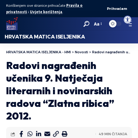
Korištenjem ove stranice prihvaćate
Pravila o
Prihvaćam
privatnosti
i
Uvjete korištenja
.
Open to
Aa
HRVATSKA MATICA ISELJENIKA
HRVATSKA MATICA ISELJENIKA - HMI
>
Novosti
>
Radovi nagrađenih učenika 9. Natječaja literarnih i novinarskih radova “Zlatna ribica” 2012.
Radovi nagrađenih
učenika 9. Natječaja
literarnih i novinarskih
radova “Zlatna ribica”
2012.
49 MIN ČITANJA