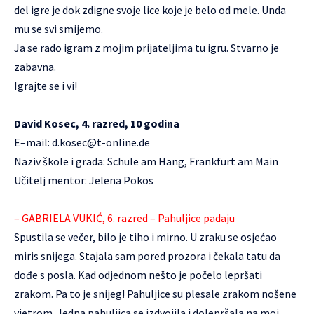
del igre je dok zdigne svoje lice koje je belo od mele. Unda
mu se svi smijemo.
Ja se rado igram z mojim prijateljima tu igru. Stvarno je
zabavna.
Igrajte se i vi!
David Kosec, 4. razred, 10 godina
E–mail:
d.kosec@t-online.de
Naziv škole i grada: Schule am Hang, Frankfurt am Main
Učitelj mentor: Jelena Pokos
– GABRIELA VUKIĆ, 6. razred – Pahuljice padaju
Spustila se večer, bilo je tiho i mirno. U zraku se osjećao
miris snijega. Stajala sam pored prozora i čekala tatu da
dođe s posla. Kad odjednom nešto je počelo lepršati
zrakom. Pa to je snijeg! Pahuljice su plesale zrakom nošene
vjetrom. Jedna pahuljica se izdvojila i dolepršala na moj