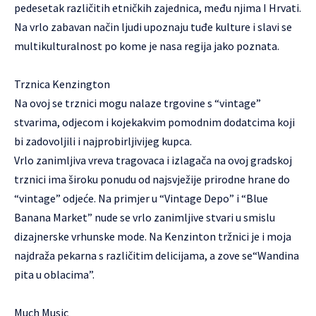
pedesetak različitih etničkih zajednica, među njima I Hrvati.
Na vrlo zabavan način ljudi upoznaju tuđe kulture i slavi se
multikulturalnost po kome je nasa regija jako poznata.
Trznica Kenzington
Na ovoj se trznici mogu nalaze trgovine s “vintage”
stvarima, odjecom i kojekakvim pomodnim dodatcima koji
bi zadovoljili i najprobirljivijeg kupca.
Vrlo zanimljiva vreva tragovaca i izlagača na ovoj gradskoj
trznici ima široku ponudu od najsvježije prirodne hrane do
“vintage” odjeće. Na primjer u “Vintage Depo” i “Blue
Banana Market” nude se vrlo zanimljive stvari u smislu
dizajnerske vrhunske mode. Na Kenzinton tržnici je i moja
najdraža pekarna s različitim delicijama, a zove se“Wandina
pita u oblacima”.
Much Music