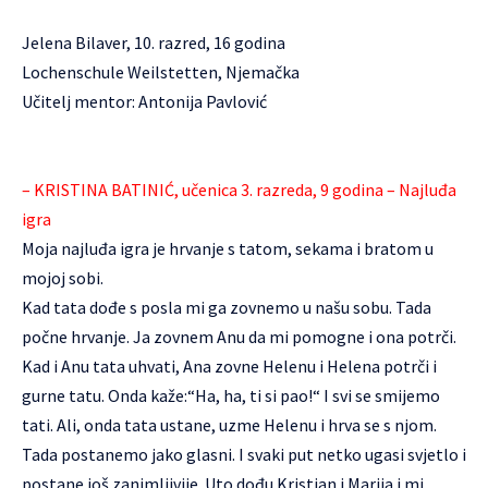
Jelena Bilaver, 10. razred, 16 godina
Lochenschule Weilstetten, Njemačka
Učitelj mentor: Antonija Pavlović
– KRISTINA BATINIĆ, učenica 3. razreda, 9 godina – Najluđa
igra
Moja najluđa igra je hrvanje s tatom, sekama i bratom u
mojoj sobi.
Kad tata dođe s posla mi ga zovnemo u našu sobu. Tada
počne hrvanje. Ja zovnem Anu da mi pomogne i ona potrči.
Kad i Anu tata uhvati, Ana zovne Helenu i Helena potrči i
gurne tatu. Onda kaže:“Ha, ha, ti si pao!“ I svi se smijemo
tati. Ali, onda tata ustane, uzme Helenu i hrva se s njom.
Tada postanemo jako glasni. I svaki put netko ugasi svjetlo i
postane još zanimljivije. Uto dođu Kristian i Marija i mi