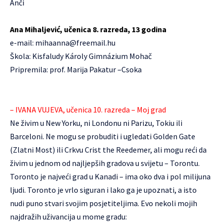
Anči
Ana Mihaljević, učenica 8. razreda, 13 godina
e-mail:
mihaanna@freemail.hu
Škola: Kisfaludy Károly Gimnázium Mohač
Pripremila: prof. Marija Pakatur –Csoka
– IVANA VUJEVA, učenica 10. razreda – Moj grad
Ne živim u New Yorku, ni Londonu ni Parizu, Tokiu ili
Barceloni. Ne mogu se probuditi i ugledati Golden Gate
(Zlatni Most) ili Crkvu Crist the Reedemer, ali mogu reći da
živim u jednom od najljepših gradova u svijetu – Torontu.
Toronto je najveći grad u Kanadi – ima oko dva i pol milijuna
ljudi. Toronto je vrlo siguran i lako ga je upoznati, a isto
nudi puno stvari svojim posjetiteljima. Evo nekoli mojih
najdražih uživancija u mome gradu: