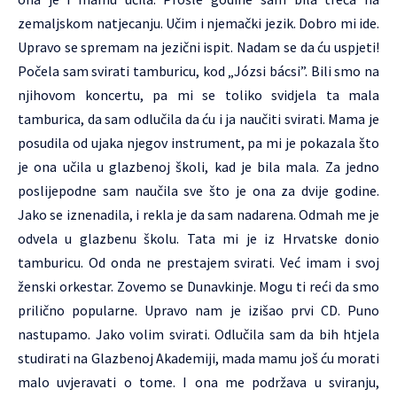
zemaljskom natjecanju. Učim i njemački jezik. Dobro mi ide.
Upravo se spremam na jezični ispit. Nadam se da ću uspjeti!
Počela sam svirati tamburicu, kod „Józsi bácsi”. Bili smo na
njihovom koncertu, pa mi se toliko svidjela ta mala
tamburica, da sam odlučila da ću i ja naučiti svirati. Mama je
posudila od ujaka njegov instrument, pa mi je pokazala što
je ona učila u glazbenoj školi, kad je bila mala. Za jedno
poslijepodne sam naučila sve što je ona za dvije godine.
Jako se iznenadila, i rekla je da sam nadarena. Odmah me je
odvela u glazbenu školu. Tata mi je iz Hrvatske donio
tamburicu. Od onda ne prestajem svirati. Već imam i svoj
ženski orkestar. Zovemo se Dunavkinje. Mogu ti reći da smo
prilično popularne. Upravo nam je izišao prvi CD. Puno
nastupamo. Jako volim svirati. Odlučila sam da bih htjela
studirati na Glazbenoj Akademiji, mada mamu još ću morati
malo uvjeravati o tome. I ona me podržava u sviranju,