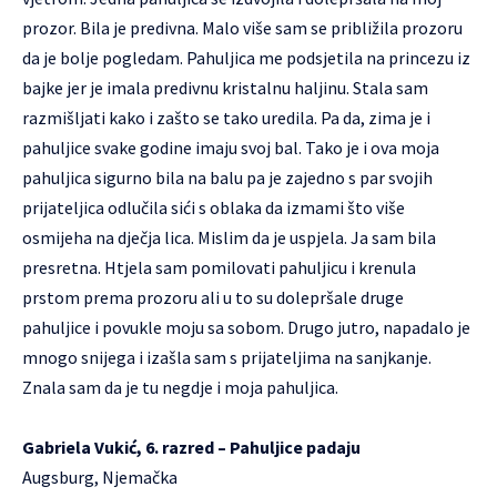
prozor. Bila je predivna. Malo više sam se približila prozoru
da je bolje pogledam. Pahuljica me podsjetila na princezu iz
bajke jer je imala predivnu kristalnu haljinu. Stala sam
razmišljati kako i zašto se tako uredila. Pa da, zima je i
pahuljice svake godine imaju svoj bal. Tako je i ova moja
pahuljica sigurno bila na balu pa je zajedno s par svojih
prijateljica odlučila sići s oblaka da izmami što više
osmijeha na dječja lica. Mislim da je uspjela. Ja sam bila
presretna. Htjela sam pomilovati pahuljicu i krenula
prstom prema prozoru ali u to su dolepršale druge
pahuljice i povukle moju sa sobom. Drugo jutro, napadalo je
mnogo snijega i izašla sam s prijateljima na sanjkanje.
Znala sam da je tu negdje i moja pahuljica.
Gabriela Vukić, 6. razred – Pahuljice padaju
Augsburg, Njemačka