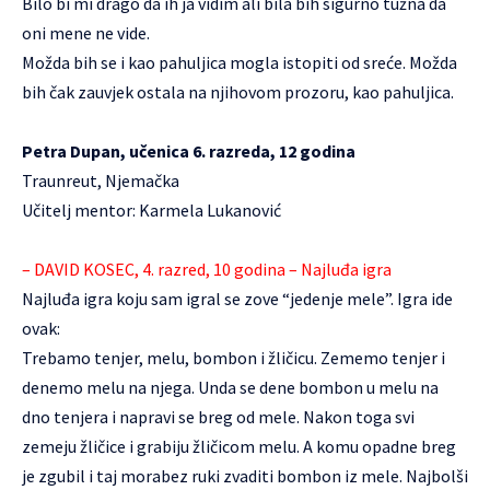
Bilo bi mi drago da ih ja vidim ali bila bih sigurno tužna da
oni mene ne vide.
Možda bih se i kao pahuljica mogla istopiti od sreće. Možda
bih čak zauvjek ostala na njihovom prozoru, kao pahuljica.
Petra Dupan, učenica 6. razreda, 12 godina
Traunreut, Njemačka
Učitelj mentor: Karmela Lukanović
– DAVID KOSEC, 4. razred, 10 godina – Najluđa igra
Najluđa igra koju sam igral se zove “jedenje mele”. Igra ide
ovak:
Trebamo tenjer, melu, bombon i žličicu. Zememo tenjer i
denemo melu na njega. Unda se dene bombon u melu na
dno tenjera i napravi se breg od mele. Nakon toga svi
zemeju žličice i grabiju žličicom melu. A komu opadne breg
je zgubil i taj morabez ruki zvaditi bombon iz mele. Najbolši