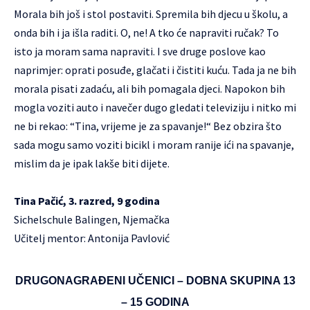
Morala bih još i stol postaviti. Spremila bih djecu u školu, a
onda bih i ja išla raditi. O, ne! A tko će napraviti ručak? To
isto ja moram sama napraviti. I sve druge poslove kao
naprimjer: oprati posuđe, glačati i čistiti kuću. Tada ja ne bih
morala pisati zadaću, ali bih pomagala djeci. Napokon bih
mogla voziti auto i navečer dugo gledati televiziju i nitko mi
ne bi rekao: “Tina, vrijeme je za spavanje!“ Bez obzira što
sada mogu samo voziti bicikl i moram ranije ići na spavanje,
mislim da je ipak lakše biti dijete.
Tina Pačić, 3. razred, 9 godina
Sichelschule Balingen, Njemačka
Učitelj mentor: Antonija Pavlović
DRUGONAGRAĐENI UČENICI – DOBNA SKUPINA 13
– 15 GODINA