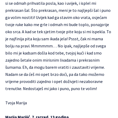
si se odmah prihvatila posla, kao i uvijek, i isplel mi
prekrasan šal. Što prekrasan, meni je to najljepši šal i puno
ga volim nostiti! Uvijek kad ga stavim oko vrata, osjećam
tvoje ruke kako me grle i odmah mi bude toplo, ponajprije
oko srca. A kad se tek sjetim tvoje pite koju si mi ispekla. To
je najfinija pita koju sam ikada jela! Pssst, čak ni mama
bolju na pravi. Mmmmmm… No ipak, najljepše od svega
bilo mi je kadsam došla kod tebe, tvojoj kući i kad smo
zajedno šetale onim mirisnim livadama i prekrasnim
šumama. Eh, da mogu barem vratiti i zaustaviti vrijeme.
Nadam se da ćeš mi opet brzo doći, pa da tako možemo
vrijeme provoditi zajedno i opet doživjeti nezaboravne
trenutke. Nedostaješ mi jako i puno, puno te volim!
Tvoja Marija
Marija Marijić, 7. razred, 13 godina