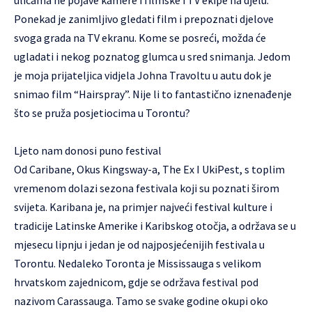
Ponekad je zanimljivo gledati film i prepoznati djelove
svoga grada na TV ekranu. Kome se posreći, možda će
ugladati i nekog poznatog glumca u sred snimanja. Jedom
je moja prijateljica vidjela Johna Travoltu u autu dok je
snimao film “Hairspray”. Nije li to fantastično iznenađenje
što se pruža posjetiocima u Torontu?
Ljeto nam donosi puno festival
Od Caribane, Okus Kingsway-a, The Ex I UkiPest, s toplim
vremenom dolazi sezona festivala koji su poznati širom
svijeta. Karibana je, na primjer najveći festival kulture i
tradicije Latinske Amerike i Karibskog otočja, a održava se u
mjesecu lipnju i jedan je od najposjećenijih festivala u
Torontu. Nedaleko Toronta je Mississauga s velikom
hrvatskom zajednicom, gdje se održava festival pod
nazivom Carassauga. Tamo se svake godine okupi oko