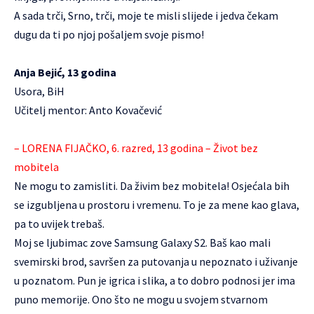
A sada trči, Srno, trči, moje te misli slijede i jedva čekam
dugu da ti po njoj pošaljem svoje pismo!
Anja Bejić, 13 godina
Usora, BiH
Učitelj mentor: Anto Kovačević
– LORENA FIJAČKO, 6. razred, 13 godina – Život bez
mobitela
Ne mogu to zamisliti. Da živim bez mobitela! Osjećala bih
se izgubljena u prostoru i vremenu. To je za mene kao glava,
pa to uvijek trebaš.
Moj se ljubimac zove Samsung Galaxy S2. Baš kao mali
svemirski brod, savršen za putovanja u nepoznato i uživanje
u poznatom. Pun je igrica i slika, a to dobro podnosi jer ima
puno memorije. Ono što ne mogu u svojem stvarnom