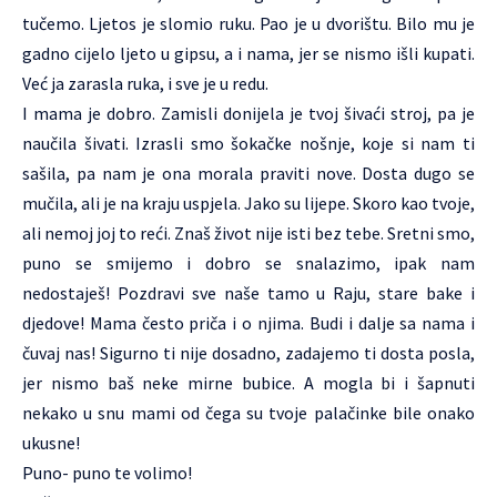
tučemo. Ljetos je slomio ruku. Pao je u dvorištu. Bilo mu je
gadno cijelo ljeto u gipsu, a i nama, jer se nismo išli kupati.
Već ja zarasla ruka, i sve je u redu.
I mama je dobro. Zamisli donijela je tvoj šivaći stroj, pa je
naučila šivati. Izrasli smo šokačke nošnje, koje si nam ti
sašila, pa nam je ona morala praviti nove. Dosta dugo se
mučila, ali je na kraju uspjela. Jako su lijepe. Skoro kao tvoje,
ali nemoj joj to reći. Znaš život nije isti bez tebe. Sretni smo,
puno se smijemo i dobro se snalazimo, ipak nam
nedostaješ! Pozdravi sve naše tamo u Raju, stare bake i
djedove! Mama često priča i o njima. Budi i dalje sa nama i
čuvaj nas! Sigurno ti nije dosadno, zadajemo ti dosta posla,
jer nismo baš neke mirne bubice. A mogla bi i šapnuti
nekako u snu mami od čega su tvoje palačinke bile onako
ukusne!
Puno- puno te volimo!