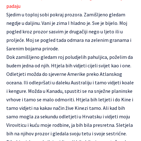
padaju
Sjedim u toploj sobi pokraj prozora. Zamišljeno gledam
negdje u daljinu. Vani je zima I hladno je. Sve je bijelo. Moj
pogled kroz prozor sasvim je drugačiji nego u ljeto ili u
proljeće. Moj se pogled tada odmara na zelenim granama i
šarenim bojama prirode.
Dok zamišljeno gledam roj poludjelih pahuljica, poželim da
budem jedna od njih. Htjela bih vidjeti cijeli svijet kao i one.
Odletjeti možda do sjeverne Amerike preko Atlanskog
oceana. Ili odlepršati u daleku Australiju i tamo vidjeti koale
i kengure. Možda u Kanadu, spustiti se na snježne planinske
vrhove i tamo se malo odmoriti. Htjela bih letjeti i do Kine i
tamo vidjeti na kakav način žive Kinezi tamo. Ali kad bih
samo mogla za sekundu odletjeti u Hrvatsku i vidjeti moju
Viroviticu i kuću moje rodbine, ja bih bila presretna. Sletjela
bih na njihov prozor i gledala svoju tetu i svoje sestrićne.