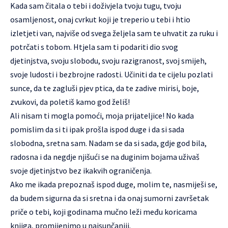
Kada sam čitala o tebi i doživjela tvoju tugu, tvoju
osamljenost, onaj cvrkut koji je treperio u tebi i htio
izletjeti van, najviše od svega željela sam te uhvatit za ruku i
potrčati s tobom. Htjela sam ti podariti dio svog
djetinjstva, svoju slobodu, svoju razigranost, svoj smijeh,
svoje ludosti i bezbrojne radosti. Učiniti da te cijelu pozlati
sunce, da te zagluši pjev ptica, da te zadive mirisi, boje,
zvukovi, da poletiš kamo god želiš!
Ali nisam ti mogla pomoći, moja prijateljice! No kada
pomislim da si ti ipak prošla ispod duge i da si sada
slobodna, sretna sam. Nadam se da si sada, gdje god bila,
radosna i da negdje njišući se na duginim bojama uživaš
svoje djetinjstvo bez ikakvih ograničenja.
Ako me ikada prepoznaš ispod duge, molim te, nasmiješi se,
da budem sigurna da si sretna i da onaj sumorni završetak
priče o tebi, koji godinama mučno leži među koricama
knjiga, promijenimo u najsunčaniji.