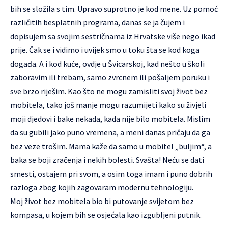
bih se složila s tim. Upravo suprotno je kod mene. Uz pomoć
različitih besplatnih programa, danas se ja čujem i
dopisujem sa svojim sestričnama iz Hrvatske više nego ikad
prije. Čak se i vidimo i uvijek smo u toku šta se kod koga
događa. A i kod kuće, ovdje u Švicarskoj, kad nešto u školi
zaboravim ili trebam, samo zvrcnem ili pošaljem poruku i
sve brzo riješim. Kao što ne mogu zamisliti svoj život bez
mobitela, tako još manje mogu razumijeti kako su živjeli
moji djedovi i bake nekada, kada nije bilo mobitela. Mislim
da su gubili jako puno vremena, a meni danas pričaju da ga
bez veze trošim. Mama kaže da samo u mobitel „buljim“, a
baka se boji zračenja i nekih bolesti. Svašta! Neću se dati
smesti, ostajem pri svom, a osim toga imam i puno dobrih
razloga zbog kojih zagovaram modernu tehnologiju.
Moj život bez mobitela bio bi putovanje svijetom bez
kompasa, u kojem bih se osjećala kao izgubljeni putnik.