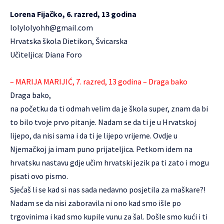
Lorena Fijačko, 6. razred, 13 godina
lolylolyohh@gmail.com
Hrvatska škola Dietikon, Švicarska
Učiteljica: Diana Foro
– MARIJA MARIJIĆ, 7. razred, 13 godina – Draga bako
Draga bako,
na početku da ti odmah velim da je škola super, znam da bi
to bilo tvoje prvo pitanje. Nadam se da ti je u Hrvatskoj
lijepo, da nisi sama i da ti je lijepo vrijeme. Ovdje u
Njemačkoj ja imam puno prijateljica. Petkom idem na
hrvatsku nastavu gdje učim hrvatski jezik pa ti zato i mogu
pisati ovo pismo.
Sjećaš li se kad si nas sada nedavno posjetila za maškare?!
Nadam se da nisi zaboravila ni ono kad smo išle po
trgovinima i kad smo kupile vunu za šal. Došle smo kući i ti