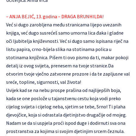
– ANJA BEJIĆ, 13. godina – DRAGA BRUNHILDA!
Već si dugo zarobljena među stranicama lijepo uvezanih
knjiga, već dugo susrećeš samo umorna lica đaka i gladne
oči ljubitelja književnosti. Već si dugo samo ispisana riječ na
listu papira, crno-bijela slika na stotinama polica u
stotinama knjižnica. Pišem ti ovo pismo da ti, makar pokoji
detalj iz ovog svijeta, prenesem na tvoje stranice.Da
otvorim tvoje vječno zatvorene prozore i da te zapljusne val
sreće, topline, sigurnosti, val života!
Uvijek kad se na nebu prospe prašina od najlijepših boja,
kada se one poslože u tajanstvenu cestu koja vodi preko
cijelog svijeta i cijelog neba, sjetim se tebe, Srno! Ti plaha
djevojčice, koja si odrastala djetinjstvo drugačije od mojeg.
Nadam se da si uspjela proći ispod duge i dodirnuti sva ona
prostranstva za kojima si svojim djetinjim srcem čeznula.