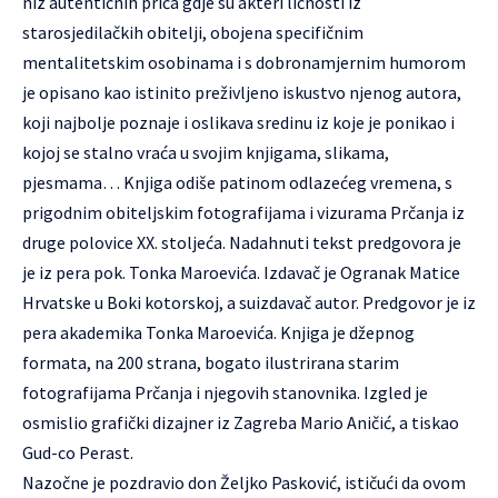
niz autentičnih priča gdje su akteri ličnosti iz
starosjedilačkih obitelji, obojena specifičnim
mentalitetskim osobinama i s dobronamjernim humorom
je opisano kao istinito preživljeno iskustvo njenog autora,
koji najbolje poznaje i oslikava sredinu iz koje je ponikao i
kojoj se stalno vraća u svojim knjigama, slikama,
pjesmama… Knjiga odiše patinom odlazećeg vremena, s
prigodnim obiteljskim fotografijama i vizurama Prčanja iz
druge polovice XX. stoljeća. Nadahnuti tekst predgovora je
je iz pera pok. Tonka Maroevića. Izdavač je Ogranak Matice
Hrvatske u Boki kotorskoj, a suizdavač autor. Predgovor je iz
pera akademika Tonka Maroevića. Knjiga je džepnog
formata, na 200 strana, bogato ilustrirana starim
fotografijama Prčanja i njegovih stanovnika. Izgled je
osmislio grafički dizajner iz Zagreba Mario Aničić, a tiskao
Gud-co Perast.
Nazočne je pozdravio don Željko Pasković, ističući da ovom