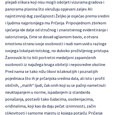
plejadi slikara koji nisu mogli odoljeti vizurama gradova i
panorama planina što okružuju opjevani zaljev. Ali
najintimniji dug zavičajnosti Željko je osjećao prema sredini
i ljudima najprisnijega mu Prčanja. Pripovjednom zbirkom
sjećanja ide dalje od stručnog i znanstvenog evidentiranja i
valoriziranja, čime se dosad uglavnom bavio, a otvara
emotivnu stranu svoje osobnosti i nudi nam uvid u razloge
svojega lokalpatriotskog, no duboko proživljenog pristupa.
Žanrovski bi to bili portretni medaljoni zapamćenih
osobnosti iz najužega kruga obitelji i neposredne okoline.
Pred nama se tako nižu likovi istaknutijih i poznatijih
pojedinaca što ih je prčanjska sredina dala, ali isto i profil
običnih, „malih“ ljudi, čak onih koji su se pažnji nametnuli
neuklapanjem u norme, ispadanjem iz standarda
ponašanja, postavši tako čudacima, osobenjacima,
oriđinalima, koji kao da daju pečat iznimnosti, začin
slikovitosti i samome mjestu iz kojega potječu. Pričanje