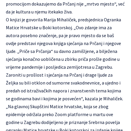
promocijom dokazujemo da Prčanj nije „mrtvo mjesto“, već
da je kultura u njemu itekako živa.
O knjizi je govorila Marija Mihaliček, predsjednica Ogranka
Matice Hrvatske u Boki kotorskoj. „Ovo zdanje ima za
autora posebno značenje, pa je pravo mjesto da se baš
ovdje predstavi njegova knjiga sjećanja na Prčanj i njegove
ljude. „Priče sa Prčanja“ su davno zamišljene, a bilježena
sjećanja konačno uobličena u zbirku priča prošle godine u
vrijeme pandemije i posljedica zemljotresa u Zagrebu.
Zaroniti u prošlost i sjećanja na Prčanj i drage ljude za
Željka su bili otklon od sumorne svakodnevnice, a ujedno i
predah od istraživačkih napora i znanstvenih tema kojima
se godinama bavi i kojima je posvećen“, kazala je Mihaliček.
„Na glavnoj Skupštini Matice hrvatske, koja se zbog
epidemije održala preko Zoom platforme u martu ove
godine u Zagrebu dodijeljeno je priznanje Srebrna povelja
ogranku Matice hrvatske u Boki kotorskoj za izdanje knjige