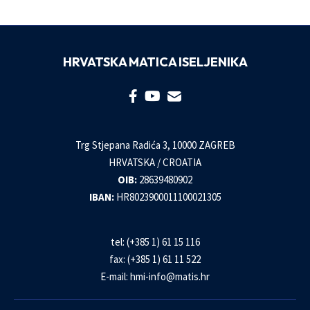
HRVATSKA MATICA ISELJENIKA
Trg Stjepana Radića 3, 10000 ZAGREB
HRVATSKA / CROATIA
OIB:
28639480902
IBAN:
HR8023900011100021305
tel: (+385 1) 61 15 116
fax: (+385 1) 61 11 522
E-mail:
hmi-info@matis.hr