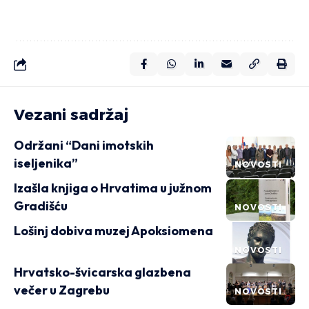
Vezani sadržaj
Održani “Dani imotskih
iseljenika”
NOVOSTI
Izašla knjiga o Hrvatima u južnom
Gradišću
NOVOSTI
Lošinj dobiva muzej Apoksiomena
NOVOSTI
Hrvatsko-švicarska glazbena
večer u Zagrebu
NOVOSTI