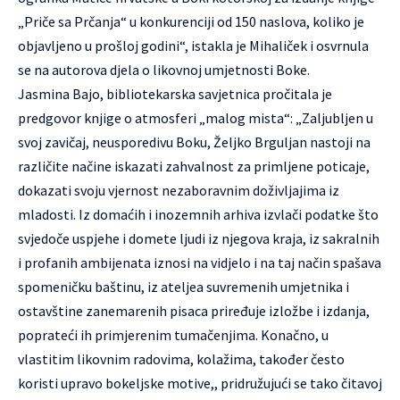
„Priče sa Prčanja“ u konkurenciji od 150 naslova, koliko je
objavljeno u prošloj godini“, istakla je Mihaliček i osvrnula
se na autorova djela o likovnoj umjetnosti Boke.
Jasmina Bajo, bibliotekarska savjetnica pročitala je
predgovor knjige o atmosferi „malog mista“: „Zaljubljen u
svoj zavičaj, neusporedivu Boku, Željko Brguljan nastoji na
različite načine iskazati zahvalnost za primljene poticaje,
dokazati svoju vjernost nezaboravnim doživljajima iz
mladosti. Iz domaćih i inozemnih arhiva izvlači podatke što
svjedoče uspjehe i domete ljudi iz njegova kraja, iz sakralnih
i profanih ambijenata iznosi na vidjelo i na taj način spašava
spomeničku baštinu, iz ateljea suvremenih umjetnika i
ostavštine zanemarenih pisaca priređuje izložbe i izdanja,
poprateći ih primjerenim tumačenjima. Konačno, u
vlastitim likovnim radovima, kolažima, također često
koristi upravo bokeljske motive,, pridružujući se tako čitavoj