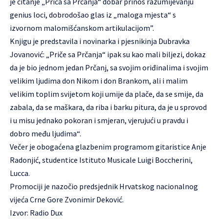
je čitanje „Priča sa Prčanja“ dobar prinos razumijevanju
genius loci, dobrodošao glas iz „maloga mjesta“ s
izvornom malomišćanskom artikulacijom”.
Knjigu je predstavila i novinarka i pjesnikinja Dubravka
Jovanović: „Priče sa Prčanja“ ipak su kao mali biljezi, dokaz
da je bio jednom jedan Prčanj, sa svojim oriđinalima i svojim
velikim ljudima don Nikom i don Brankom, ali i malim
velikim toplim svijetom koji umije da plače, da se smije, da
zabala, da se maškara, da riba i barku pitura, da je u sprovod
i u misu jednako pokoran i smjeran, vjerujući u pravdu i
dobro među ljudima“.
Večer je obogaćena glazbenim programom gitaristice Anje
Radonjić, studentice Istituto Musicale Luigi Boccherini,
Lucca.
Promociji je nazočio predsjednik Hrvatskog nacionalnog
vijeća Crne Gore Zvonimir Deković.
Izvor: Radio Dux