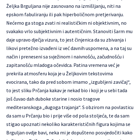
Željka Brguljana nije zasnovano na izmišljanju, niti na
epskom fabuliranju ili pak hiperboličnom pretjerivanju.
Nećemo ga stoga zvati ni realističkim ni objektivnim, no
svakako vrlo subjektivnim i autentičnim. Stanoviti šarm mu
daje upravo dječja vizura, to jest činjenica da su zbivanja i
likovi pretežno izvađeni iz već davnih uspomena, a na taj su
način i preneseni sa svježinom i naivnošću, začudnošću i
zapitanošću mladoga očevidca. Patina vremena već je
prekrila atmosferu koja je u Željkovim tekstovima
evocirana, tako da pred sobom imamo „izgubljeni zavičaj“,
to jest sliku Prčanja kakav je nekad bio i koji je u sebi tada
još čuvao dah duboke starine i nosio tragove
mediteranskoga „dugoga trajanja“. S obzirom na povlasticu
da sam u Prčanju bio i prije više od pola stoljeća, te da sam
stigao upoznati nekoliko karakterističnih figura kojima se
Brguljan ovdje bavi, neka mi je dopušteno posvjedočiti kako