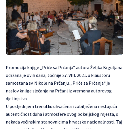
Promocija knjige „Priče sa Prčanja“ autora Željka Brguljana
održana je ovih dana, točnije 27. VIII. 2021. u klaustoru
samostana sv. Nikole na Prčanju. „Priče sa Prčanja“ je
naslov knjige sjećanja na Prčanj iz vremena autorovog
djetinjstva.
U posljednjem trenutku uhvaćena i zabilježena nestajuća
autentičnost duha i atmosfere ovog bokeljskog mjesta, s
nekada većinskim stanovnicima hrvatske nacionalnosti. Taj