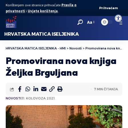
Korištenjem ove stranice prihvaćate
Pravila o
Prihvaćam
privatnosti
i
Uvjete korištenja
.
Open to
Aa
HRVATSKA MATICA ISELJENIKA
HRVATSKA MATICA ISELJENIKA - HMI
>
Novosti
>
Promovirana nova knjiga Željka Brguljana
Promovirana nova knjiga
Željka Brguljana
7 MIN ČITANJA
NOVOSTI
31. KOLOVOZA 2021.